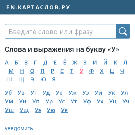
EN.КАРТАСЛОВ.РУ
Слово или фраза:
Слова и выражения на букву «У»
А
Б
В
Г
Д
Е
Ё
Ж
З
И
Й
К
Л
М
Н
О
П
Р
С
Т
У
Ф
Х
Ц
Ч
Ш
Щ
Э
Ю
Я
Уб
Ув
Уг
Уд
Уе
Уж
Уз
Уи
Ук
Ул
Ум
Ун
Уп
Ур
Ус
Ут
Уф
Ух
Уц
Уч
Уш
Ущ
Уэ
Ую
Уя
уведомить