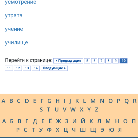
усмотрение
утрата
учение
училище
Перейти к странице:
< Предыдущие
5
6
7
8
9
10
11
12
13
14
Следующие >
A
B
C
D
E
F
G
H
I
J
K
L
M
N
O
P
Q
R
S
T
U
V
W
X
Y
Z
А
Б
В
Г
Д
Е
Ё
Ж
З
И
Й
К
Л
М
Н
О
П
Р
С
Т
У
Ф
Х
Ц
Ч
Ш
Щ
Э
Ю
Я