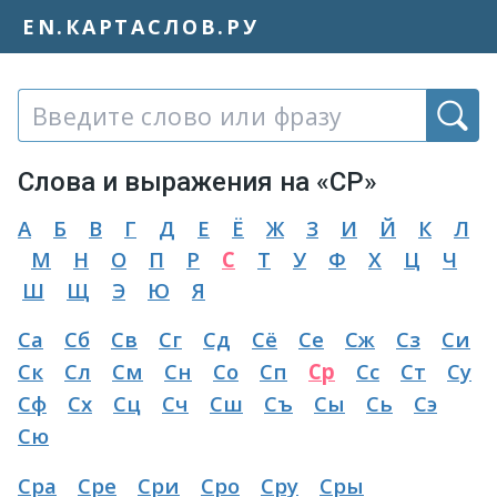
EN.КАРТАСЛОВ.РУ
Слово или фраза:
Слова и выражения на «СР»
А
Б
В
Г
Д
Е
Ё
Ж
З
И
Й
К
Л
М
Н
О
П
Р
С
Т
У
Ф
Х
Ц
Ч
Ш
Щ
Э
Ю
Я
Са
Сб
Св
Сг
Сд
Сё
Се
Сж
Сз
Си
Ск
Сл
См
Сн
Со
Сп
Ср
Сс
Ст
Су
Сф
Сх
Сц
Сч
Сш
Съ
Сы
Сь
Сэ
Сю
Сра
Сре
Сри
Сро
Сру
Сры