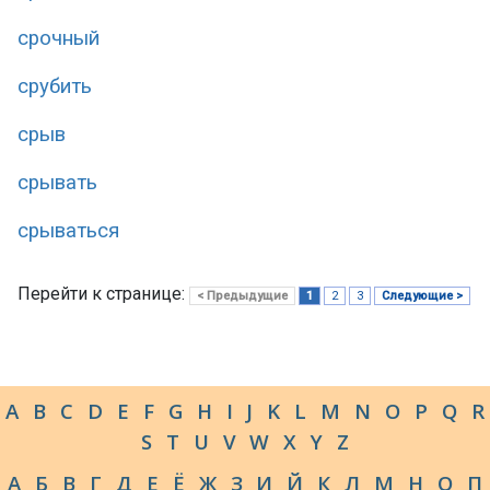
срочный
срубить
срыв
срывать
срываться
Перейти к странице:
< Предыдущие
1
2
3
Следующие >
A
B
C
D
E
F
G
H
I
J
K
L
M
N
O
P
Q
R
S
T
U
V
W
X
Y
Z
А
Б
В
Г
Д
Е
Ё
Ж
З
И
Й
К
Л
М
Н
О
П