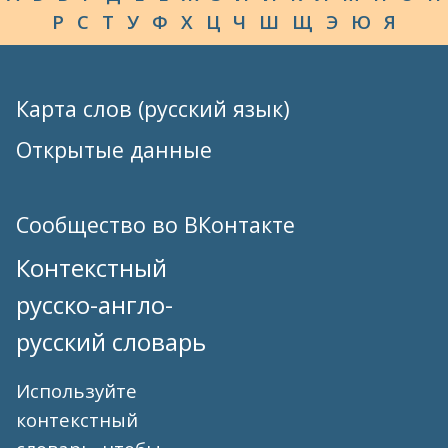
Р
С
Т
У
Ф
Х
Ц
Ч
Ш
Щ
Э
Ю
Я
Карта слов (русский язык)
Открытые данные
Сообщество во ВКонтакте
Контекстный
русско-англо-
русский словарь
Используйте
контекстный