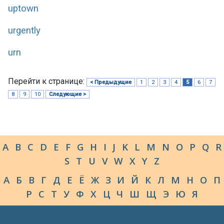
uptown
urgently
urn
Перейти к странице:
< Предыдущие
1
2
3
4
5
6
7
8
9
10
Следующие >
A
B
C
D
E
F
G
H
I
J
K
L
M
N
O
P
Q
R
S
T
U
V
W
X
Y
Z
А
Б
В
Г
Д
Е
Ё
Ж
З
И
Й
К
Л
М
Н
О
П
Р
С
Т
У
Ф
Х
Ц
Ч
Ш
Щ
Э
Ю
Я