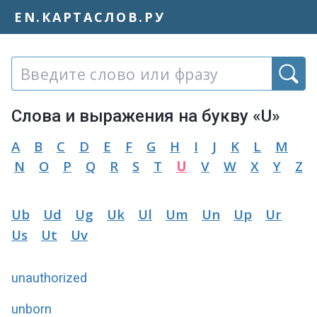
EN.КАРТАСЛОВ.РУ
Слово или фраза:
Слова и выражения на букву «U»
A
B
C
D
E
F
G
H
I
J
K
L
M
N
O
P
Q
R
S
T
U
V
W
X
Y
Z
Ub
Ud
Ug
Uk
Ul
Um
Un
Up
Ur
Us
Ut
Uv
unauthorized
unborn