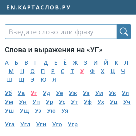
EN.КАРТАСЛОВ.РУ
Слово или фраза:
Слова и выражения на «УГ»
А
Б
В
Г
Д
Е
Ё
Ж
З
И
Й
К
Л
М
Н
О
П
Р
С
Т
У
Ф
Х
Ц
Ч
Ш
Щ
Э
Ю
Я
Уб
Ув
Уг
Уд
Уе
Уж
Уз
Уи
Ук
Ул
Ум
Ун
Уп
Ур
Ус
Ут
Уф
Ух
Уц
Уч
Уш
Ущ
Уэ
Ую
Уя
Уга
Угл
Угн
Уго
Угр