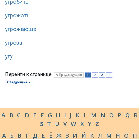
угробить
угрожать
угрожающе
угроза
угу
Перейти к странице:
< Предыдущие
1
2
3
4
Следующие >
A
B
C
D
E
F
G
H
I
J
K
L
M
N
O
P
Q
R
S
T
U
V
W
X
Y
Z
А
Б
В
Г
Д
Е
Ё
Ж
З
И
Й
К
Л
М
Н
О
П