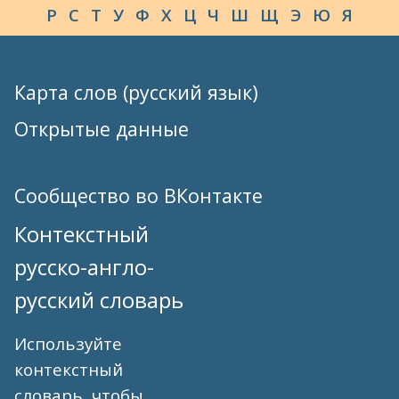
Р
С
Т
У
Ф
Х
Ц
Ч
Ш
Щ
Э
Ю
Я
Карта слов (русский язык)
Открытые данные
Сообщество во ВКонтакте
Контекстный
русско-англо-
русский словарь
Используйте
контекстный
словарь, чтобы