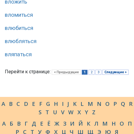
вложить
вломиться
влюбиться
влюбляться
вляпаться
Перейти к странице:
< Предыдущие
1
2
3
Следующие >
A
B
C
D
E
F
G
H
I
J
K
L
M
N
O
P
Q
R
S
T
U
V
W
X
Y
Z
А
Б
В
Г
Д
Е
Ё
Ж
З
И
Й
К
Л
М
Н
О
П
Р
С
Т
У
Ф
Х
Ц
Ч
Ш
Щ
Э
Ю
Я