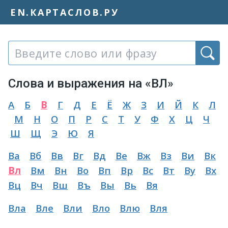
EN.КАРТАСЛОВ.РУ
Слово или фраза:
Слова и выражения на «ВЛ»
А
Б
В
Г
Д
Е
Ё
Ж
З
И
Й
К
Л
М
Н
О
П
Р
С
Т
У
Ф
Х
Ц
Ч
Ш
Щ
Э
Ю
Я
Ва
Вб
Вв
Вг
Вд
Ве
Вж
Вз
Ви
Вк
Вл
Вм
Вн
Во
Вп
Вр
Вс
Вт
Ву
Вх
Вц
Вч
Вш
Въ
Вы
Вь
Вя
Вла
Вле
Вли
Вло
Влю
Вля