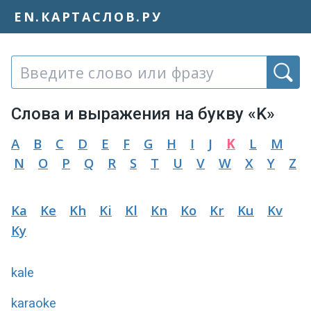
EN.КАРТАСЛОВ.РУ
Слово или фраза:
Слова и выражения на букву «K»
A
B
C
D
E
F
G
H
I
J
K
L
M
N
O
P
Q
R
S
T
U
V
W
X
Y
Z
Ka
Ke
Kh
Ki
Kl
Kn
Ko
Kr
Ku
Kv
Ky
kale
karaoke