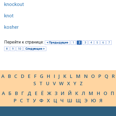
knockout
knot
kosher
Перейти к странице:
< Предыдущие
1
2
3
4
5
6
7
8
9
10
Следующие >
A
B
C
D
E
F
G
H
I
J
K
L
M
N
O
P
Q
R
S
T
U
V
W
X
Y
Z
А
Б
В
Г
Д
Е
Ё
Ж
З
И
Й
К
Л
М
Н
О
П
Р
С
Т
У
Ф
Х
Ц
Ч
Ш
Щ
Э
Ю
Я