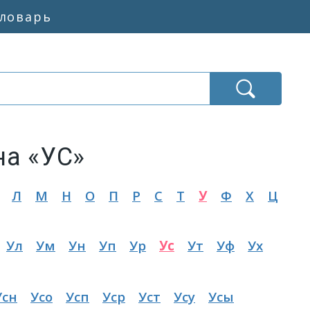
словарь
на «УС»
Л
М
Н
О
П
Р
С
Т
У
Ф
Х
Ц
Ул
Ум
Ун
Уп
Ур
Ус
Ут
Уф
Ух
Усн
Усо
Усп
Уср
Уст
Усу
Усы