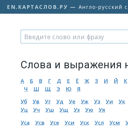
EN.КАРТАСЛОВ.РУ
—
Англо-русский 
Слово или фраза:
Слова и выражения 
А
Б
В
Г
Д
Е
Ё
Ж
З
И
Й
К
Ч
Ш
Щ
Э
Ю
Я
Уб
Ув
Уг
Уд
Уе
Уж
Уз
Уи
Ук
Уц
Уч
Уш
Ущ
Уэ
Ую
Уя
Уса
Усв
Усе
Уси
Уск
Усл
Усм