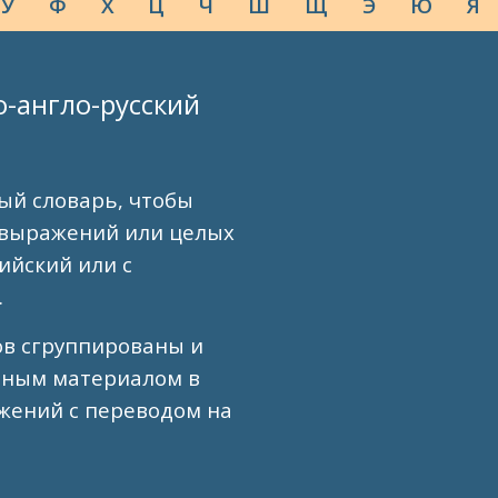
У
Ф
Х
Ц
Ч
Ш
Щ
Э
Ю
Я
о-англо-русский
ый словарь, чтобы
 выражений или целых
лийский или с
.
ов сгруппированы и
вным материалом в
жений с переводом на
.