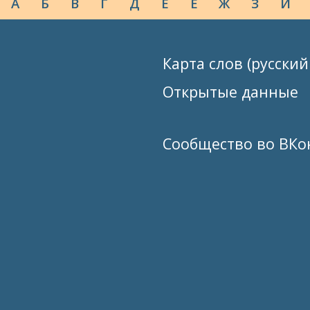
А
Б
В
Г
Д
Е
Ё
Ж
З
И
Карта слов (русский
Открытые данные
Сообщество во ВКо