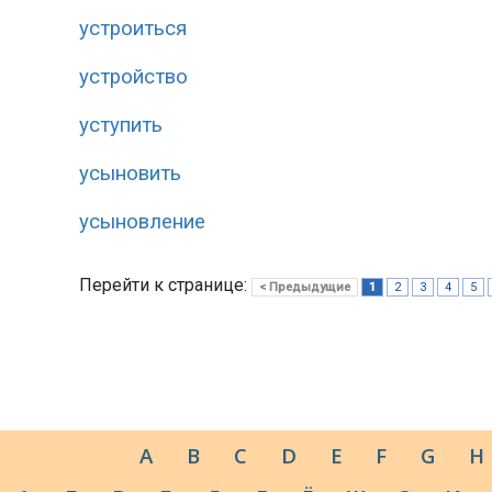
устроиться
устройство
уступить
усыновить
усыновление
Перейти к странице:
< Предыдущие
1
2
3
4
5
A
B
C
D
E
F
G
H