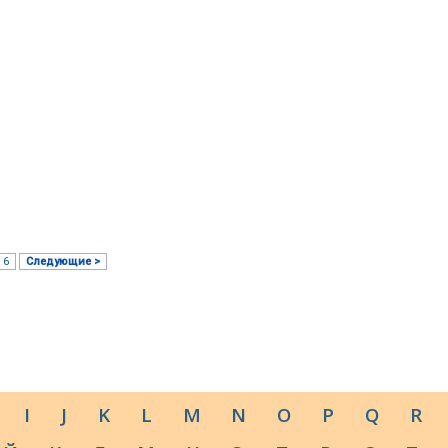
6
Следующие >
I
J
K
L
M
N
O
P
Q
R