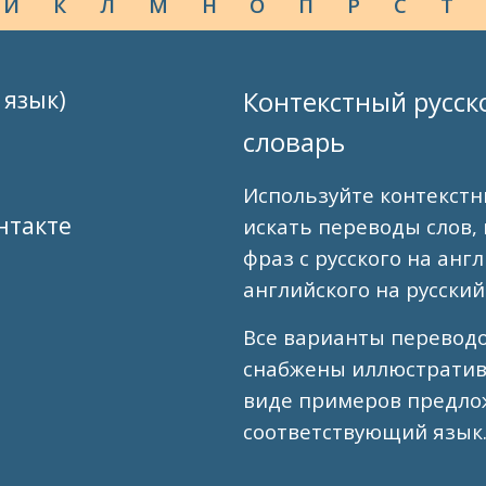
Й
К
Л
М
Н
О
П
Р
С
Т
 язык)
Контекстный русск
словарь
Используйте контекстн
нтакте
искать переводы слов,
фраз с русского на анг
английского на русский
Все варианты перевод
снабжены иллюстрати
виде примеров предло
соответствующий язык