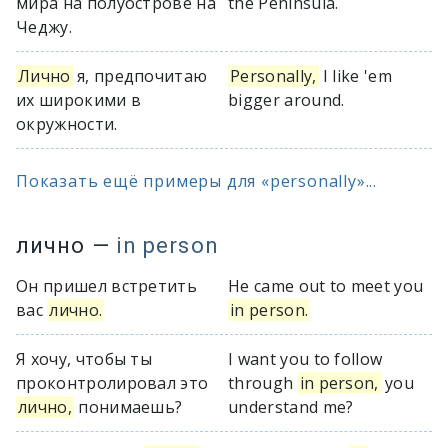
мира на полуострове на
the Peninsula.
Чеджу.
Лично
я, предпочитаю
Personally,
I like 'em
их широкими в
bigger around.
окружности.
Показать ещё примеры для «personally»...
лично
—
in person
Он пришел встретить
He came out to meet you
вас
лично.
in person.
Я хочу, чтобы ты
I want you to follow
проконтролировал это
through
in person,
you
лично,
понимаешь?
understand me?