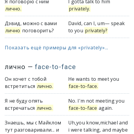
Я поговорю с ним
I gotta talk to him
лично.
privately.
Дэвид, можно с вами
David, can I, um— speak
лично
поговорить?
to you
privately?
Показать ещё примеры для «privately»...
лично
—
face-to-face
Он хочет с тобой
He wants to meet you
встретиться
лично.
face-to-face.
Я не буду опять
No. I'm not meeting you
встречаться
лично.
face-to-face
again.
Знаешь, мы с Майклом
Uh,you know,michael and
тут разговаривали... и
i were talking, and maybe