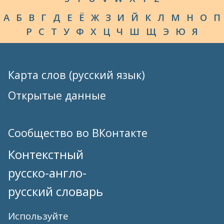
А
Б
В
Г
Д
Е
Ё
Ж
З
И
Й
К
Л
М
Н
О
П
Р
С
Т
У
Ф
Х
Ц
Ч
Ш
Щ
Э
Ю
Я
Карта слов (русский язык)
Открытые данные
Сообщество во ВКонтакте
Контекстный
русско-англо-
русский словарь
Используйте