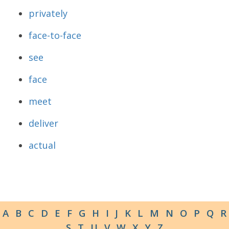
privately
face-to-face
see
face
meet
deliver
actual
A
B
C
D
E
F
G
H
I
J
K
L
M
N
O
P
Q
R
S
T
U
V
W
X
Y
Z