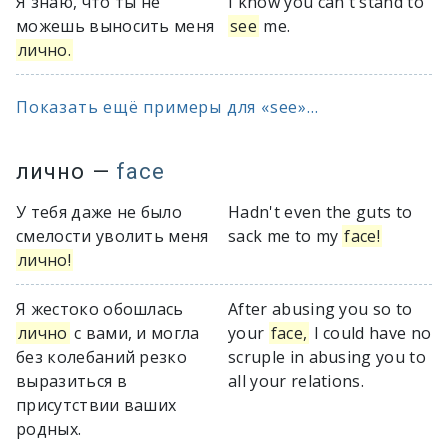
Я знаю, что ты не
I know you can't stand to
можешь выносить меня
see
me.
лично.
Показать ещё примеры для «see»...
лично
—
face
У тебя даже не было
Hadn't even the guts to
смелости уволить меня
sack me to my
face!
лично!
Я жестоко обошлась
After abusing you so to
лично
с вами, и могла
your
face,
I could have no
без колебаний резко
scruple in abusing you to
выразиться в
all your relations.
присутствии ваших
родных.