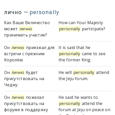
лично
—
personally
Как Ваше Величество
How can Your Majesty
может
лично
personally
participate?
принимать участие?
Он
лично
приезжал для
It is said that he
встречи с прежним
personally
came to see
Королём.
the former King.
Он
лично
будет
He will
personally
attend
присутствовать на
the Jeju forum.
Чеджу.
Он
лично
пожелал
He said he wants to
присутствовать на
personally
attend the
форуме в поддержку
forum at Jeju on peace on