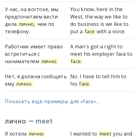
У нас, на востоке, мы
You know, here in the
предпочитаем вести
West, the way we like to
дела
лично,
чем по
do business is we like to
телефону.
put a
face
with a voice.
Работник имеет право
A man's got a right to
встретиться с
meet his employer face to
нанимателем
лично.
face.
Нет, я должна сообщить
No. I have to tell him to
ему
лично.
his
face.
Показать ещё примеры для «face»...
лично
—
meet
Я хотела
лично
I wanted to
meet
you and