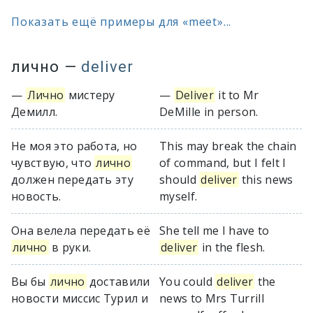
Показать ещё примеры для «meet»...
лично
—
deliver
—
Лично
мистеру
—
Deliver
it to Mr
Демилл.
DeMille in person.
Не моя это работа, но
This may break the chain
чувствую, что
лично
of command, but I felt I
должен передать эту
should
deliver
this news
новость.
myself.
Она велела передать её
She tell me I have to
лично
в руки.
deliver
in the flesh.
Вы бы
лично
доставили
You could
deliver
the
новости миссис Турил и
news to Mrs Turrill