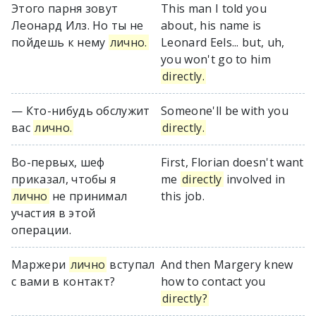
Этого парня зовут
This man I told you
Леонард Илз. Но ты не
about, his name is
пойдешь к нему
лично.
Leonard Eels... but, uh,
you won't go to him
directly.
— Кто-нибудь обслужит
Someone'll be with you
вас
лично.
directly.
Во-первых, шеф
First, Florian doesn't want
приказал, чтобы я
me
directly
involved in
лично
не принимал
this job.
участия в этой
операции.
Маржери
лично
вступал
And then Margery knew
с вами в контакт?
how to contact you
directly?