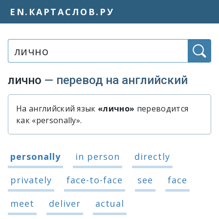
EN.КАРТАСЛОВ.РУ
Слово или фраза:
лично
— перевод на английский
На английский язык
«лично»
переводится
Быстрый перевод слова «лично»
как «personally».
Варианты перевода слова «лично»
personally
in person
directly
privately
face-to-face
see
face
meet
deliver
actual