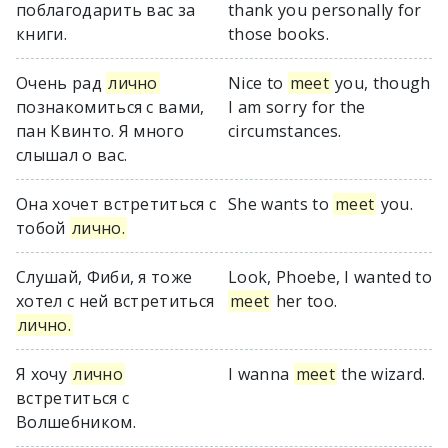
поблагодарить вас за
thank you personally for
книги.
those books.
Очень рад
лично
Nice to
meet
you, though
познакомиться с вами,
I am sorry for the
пан Квинто. Я много
circumstances.
слышал о вас.
Она хочет встретиться с
She wants to
meet
you.
тобой
лично.
Слушай, Фиби, я тоже
Look, Phoebe, I wanted to
хотел с ней встретиться
meet
her too.
лично.
Я хочу
лично
I wanna
meet
the wizard.
встретиться с
Волшебником.