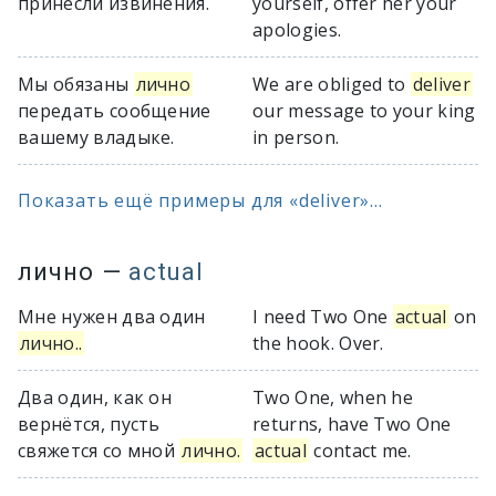
принесли извинения.
yourself, offer her your
apologies.
Мы обязаны
лично
We are obliged to
deliver
передать сообщение
our message to your king
вашему владыке.
in person.
Показать ещё примеры для «deliver»...
лично
—
actual
Мне нужен два один
I need Two One
actual
on
лично..
the hook. Over.
Два один, как он
Two One, when he
вернётся, пусть
returns, have Two One
свяжется со мной
лично.
actual
contact me.