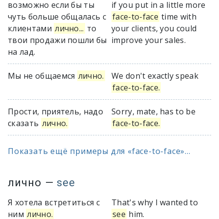
возможно если бы ты
if you put in a little more
чуть больше общалась с
face-to-face
time with
клиентами
лично...
то
your clients, you could
твои продажи пошли бы
improve your sales.
на лад.
Мы не общаемся
лично.
We don't exactly speak
face-to-face.
Прости, приятель, надо
Sorry, mate, has to be
сказать
лично.
face-to-face.
Показать ещё примеры для «face-to-face»...
лично
—
see
Я хотела встретиться с
That's why I wanted to
ним
лично.
see
him.