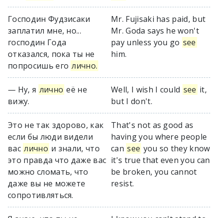
Господин Фудзисаки
Mr. Fujisaki has paid, but
заплатил мне, но...
Mr. Goda says he won't
господин Года
pay unless you go
see
отказался, пока ты не
him.
попросишь его
лично.
— Ну, я
лично
её не
Well, I wish I could
see
it,
вижу.
but I don't.
Это не так здорово, как
That's not as good as
если бы люди видели
having you where people
вас
лично
и знали, что
can
see
you so they know
это правда что даже вас
it's true that even you can
можно сломать, что
be broken, you cannot
даже вы не можете
resist.
сопротивляться.