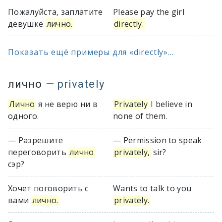
Пожалуйста, заплатите
Please pay the girl
девушке
лично.
directly.
Показать ещё примеры для «directly»...
лично
—
privately
Лично
я не верю ни в
Privately
I believe in
одного.
none of them.
— Разрешите
— Permission to speak
переговорить
лично
privately,
sir?
сэр?
Хочет поговорить с
Wants to talk to you
вами
лично.
privately.