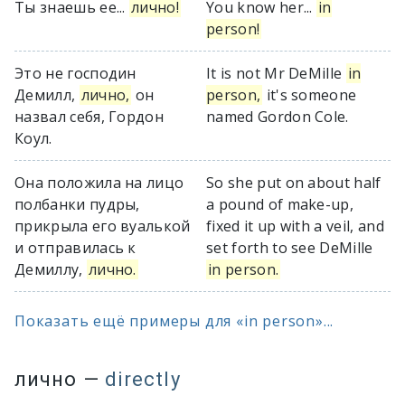
Ты знаешь ее...
лично!
You know her...
in
person!
Это не господин
It is not Mr DeMille
in
Демилл,
лично,
он
person,
it's someone
назвал себя, Гордон
named Gordon Cole.
Коул.
Она положила на лицо
So she put on about half
полбанки пудры,
a pound of make-up,
прикрыла его вуалькой
fixed it up with a veil, and
и отправилась к
set forth to see DeMille
Демиллу,
лично.
in person.
Показать ещё примеры для «in person»...
лично
—
directly