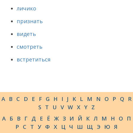
личико
признать
видеть
смотреть
встретиться
A
B
C
D
E
F
G
H
I
J
K
L
M
N
O
P
Q
R
S
T
U
V
W
X
Y
Z
А
Б
В
Г
Д
Е
Ё
Ж
З
И
Й
К
Л
М
Н
О
П
Р
С
Т
У
Ф
Х
Ц
Ч
Ш
Щ
Э
Ю
Я