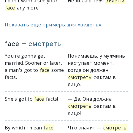
I don't wanna see your
Не желаю тебя
видеть!
face
any more!
Показать ещё примеры для «видеть»...
face
—
смотреть
You're gonna get
Понимаешь, у мужчины
married. Sooner or later,
наступает момент,
a man's got to
face
some
когда он должен
facts.
смотреть
фактам в
лицо.
She's got to
face
facts!
— Да. Она должна
смотреть
фактам в
лицо!
By which I mean
face
Что значит —
смотреть