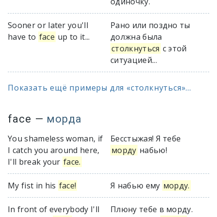
одиночку.
Sooner or later you'll
Рано или поздно ты
have to
face
up to it...
должна была
столкнуться
с этой
ситуацией...
Показать ещё примеры для «столкнуться»...
face
—
морда
You shameless woman, if
Бесстыжая! Я тебе
I catch you around here,
морду
набью!
I'll break your
face.
My fist in his
face!
Я набью ему
морду.
In front of everybody I'll
Плюну тебе в морду.