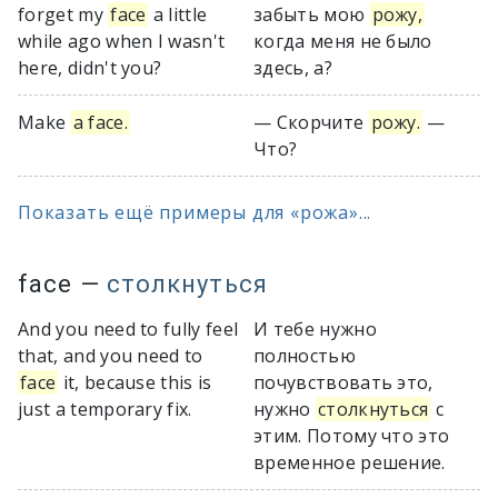
forget my
face
a little
забыть мою
рожу,
while ago when I wasn't
когда меня не было
here, didn't you?
здесь, а?
Make
a face.
— Скорчите
рожу.
—
Что?
Показать ещё примеры для «рожа»...
face
—
столкнуться
And you need to fully feel
И тебе нужно
that, and you need to
полностью
face
it, because this is
почувствовать это,
just a temporary fix.
нужно
столкнуться
с
этим. Потому что это
временное решение.