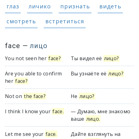
глаз
личико
признать
видеть
смотреть
встретиться
face
—
лицо
You not seen her
face?
Ты видел её
лицо?
Are you able to confirm
Вы узнаёте её
лицо?
her
face?
Not on
the face?
Не
лицо?
I think I know your
face.
— Думаю, мне знакомо
ваше
лицо.
Let me see your
face.
Дайте взглянуть на