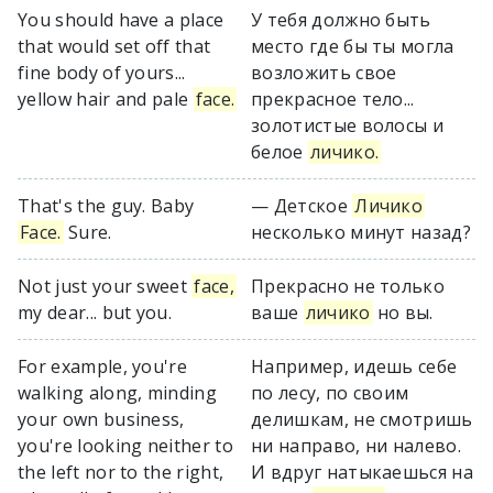
You should have a place
У тебя должно быть
that would set off that
место где бы ты могла
fine body of yours...
возложить свое
yellow hair and pale
face.
прекрасное тело...
золотистые волосы и
белое
личико.
That's the guy. Baby
— Детское
Личико
Face.
Sure.
несколько минут назад?
Not just your sweet
face,
Прекрасно не только
my dear... but you.
ваше
личико
но вы.
For example, you're
Например, идешь себе
walking along, minding
по лесу, по своим
your own business,
делишкам, не смотришь
you're looking neither to
ни направо, ни налево.
the left nor to the right,
И вдруг натыкаешься на