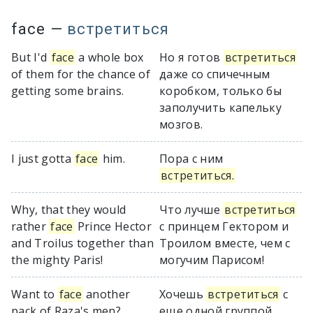
face
—
встретиться
But I'd
face
a whole box
Но я готов
встретиться
of them for the chance of
даже со спичечным
getting some brains.
коробком, только бы
заполучить капельку
мозгов.
I just gotta
face
him.
Пора с ним
встретиться.
Why, that they would
Что лучше
встретиться
rather
face
Prince Hector
с принцем Гектором и
and Troilus together than
Троилом вместе, чем с
the mighty Paris!
могучим Парисом!
Want to
face
another
Хочешь
встретиться
с
pack of Raza's men?
еще одной группой