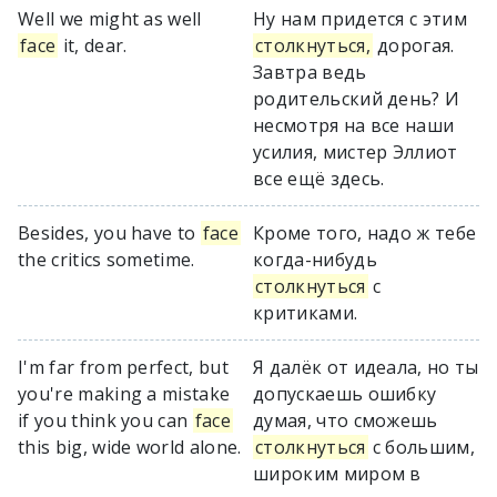
Well we might as well
Ну нам придется с этим
face
it, dear.
столкнуться,
дорогая.
Завтра ведь
родительский день? И
несмотря на все наши
усилия, мистер Эллиот
все ещё здесь.
Besides, you have to
face
Кроме того, надо ж тебе
the critics sometime.
когда-нибудь
столкнуться
с
критиками.
I'm far from perfect, but
Я далёк от идеала, но ты
you're making a mistake
допускаешь ошибку
if you think you can
face
думая, что сможешь
this big, wide world alone.
столкнуться
с большим,
широким миром в