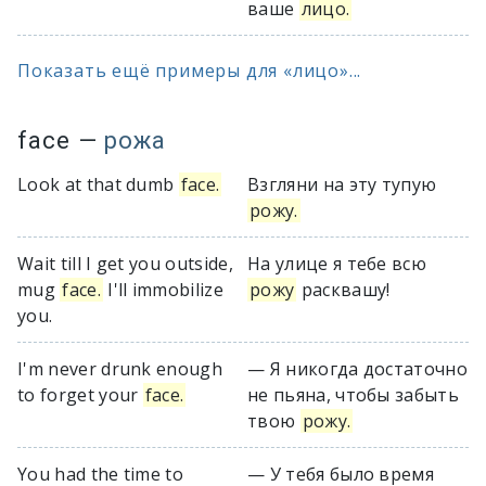
ваше
лицо.
Показать ещё примеры для «лицо»...
face
—
рожа
Look at that dumb
face.
Взгляни на эту тупую
рожу.
Wait till I get you outside,
На улице я тебе всю
mug
face.
I'll immobilize
рожу
расквашу!
you.
I'm never drunk enough
— Я никогда достаточно
to forget your
face.
не пьяна, чтобы забыть
твою
рожу.
You had the time to
— У тебя было время