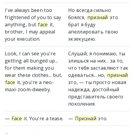
I've always been too
Но всегда сильно
frightened of you to say
боялся,
признай
это
anything, but
face
it,
брат я буду
brother, I may appeal
апеллировать твою
your execution.
экзекуцию.
Look, I can see you're
Слушай, я понимаю, ты
getting all bunged up...
злишься на них... за то,
for them making you
что тебя заставляют так
wear these clothes... but,
одеваться... но,
признай
face
it, you're a neo-
это, — ты просто новая
maxi-zoom-dweeby.
надежда, достойный
представитель своего
поколения.
—
Face
it. You're a tease.
—
Признай
это.