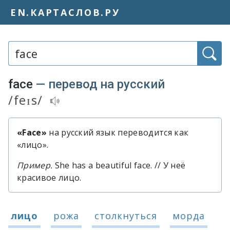
EN.КАРТАСЛОВ.РУ
Слово или фраза:
face
— перевод на русский
/feɪs/
Транскрипция и аудиопроизношение
«Face»
на русский язык переводится как
Быстрый перевод слова «face»
«лицо».
Пример.
She has a beautiful face. // У неё
красивое лицо.
Варианты перевода слова «face»
лицо
рожа
столкнуться
морда