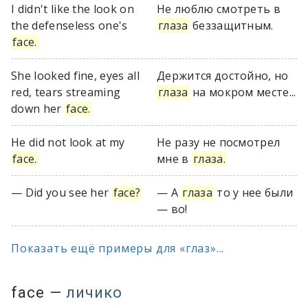
I didn't like the look on
Не люблю смотреть в
the defenseless one's
глаза
беззащитным.
face.
She looked fine, eyes all
Держится достойно, но
red, tears streaming
глаза
на мокром месте...
down her
face.
He did not look at my
Не разу не посмотрел
face.
мне в
глаза.
— Did you see her
face?
— А
глаза
то у нее были
— во!
Показать ещё примеры для «глаз»...
face
—
личико