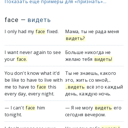
Показать ещё примеры для «признать»...
face
—
видеть
I only had my
face
fixed.
Мама, ты не рада меня
видеть?
I want never again to see
Больше никогда не
your
face.
желаю тебя
видеть!
You don't know what it'd
Ты не знаешь, какого
be like to have to live with
это, жить со мной,..
me to have to
face
this
..видеть
всё это каждый
every day, every night.
день, каждую ночь.
— I can't
face
him
— Я не могу
видеть
его
tonight.
сегодня вечером.