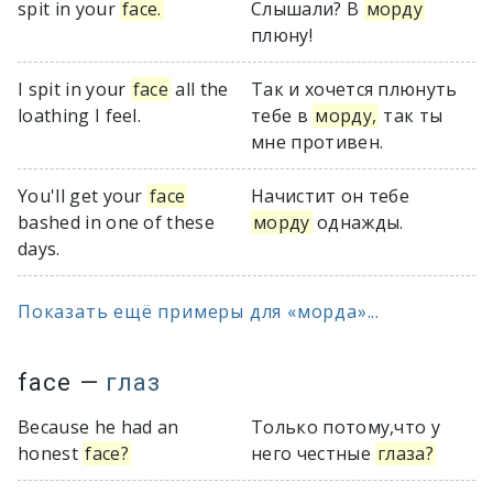
spit in your
face.
Слышали? В
морду
плюну!
I spit in your
face
all the
Так и хочется плюнуть
loathing I feel.
тебе в
морду,
так ты
мне противен.
You'll get your
face
Начистит он тебе
bashed in one of these
морду
однажды.
days.
Показать ещё примеры для «морда»...
face
—
глаз
Because he had an
Только потому,что у
honest
face?
него честные
глаза?