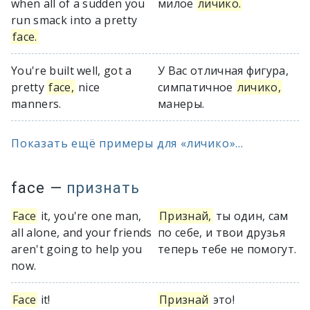
when all of a sudden you
милое
личико.
run smack into a pretty
face.
You're built well, got a
У Вас отличная фигура,
pretty
face,
nice
симпатичное
личико,
manners.
манеры.
Показать ещё примеры для «личико»...
face
—
признать
Face
it, you're one man,
Признай,
ты один, сам
all alone, and your friends
по себе, и твои друзья
aren't going to help you
теперь тебе не помогут.
now.
Face
it!
Признай
это!