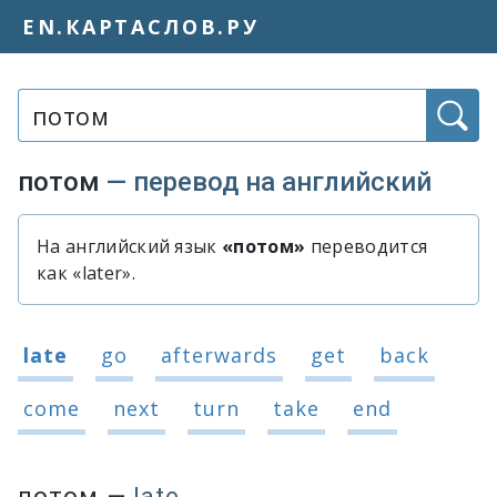
EN.КАРТАСЛОВ.РУ
Слово или фраза:
потом
— перевод на английский
На английский язык
«потом»
переводится
Быстрый перевод слова «потом»
как «later».
Варианты перевода слова «потом»
late
go
afterwards
get
back
come
next
turn
take
end
потом
—
late