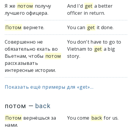
Я же
потом
получу
And I'd
get
a better
лучшего офицера.
officer in return.
Потом
вернете.
You can
get
it done.
Совершенно не
You don't have to go to
обязательно ехать во
Vietnam to
get
a big
Вьетнам, чтобы
потом
story.
рассказывать
интересные истории.
Показать ещё примеры для «get»...
потом
—
back
Потом
вернёшься за
You come
back
for us.
нами.