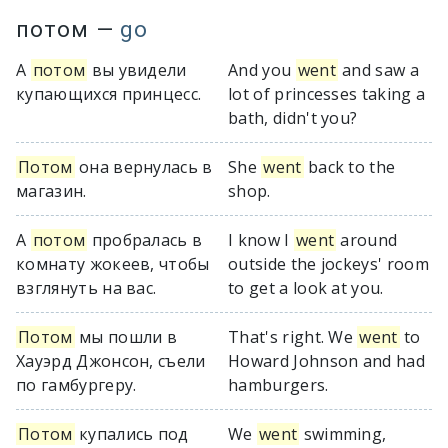
потом
—
go
А
потом
вы увидели
And you
went
and saw a
купающихся принцесс.
lot of princesses taking a
bath, didn't you?
Потом
она вернулась в
She
went
back to the
магазин.
shop.
А
потом
пробралась в
I know I
went
around
комнату жокеев, чтобы
outside the jockeys' room
взглянуть на вас.
to get a look at you.
Потом
мы пошли в
That's right. We
went
to
Хауэрд Джонсон, съели
Howard Johnson and had
по гамбургеру.
hamburgers.
Потом
купались под
We
went
swimming,