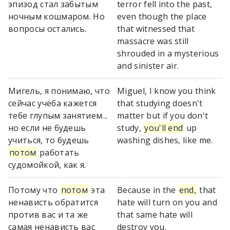
эпизод стал забытым
terror fell into the past,
ночным кошмаром. Но
even though the place
вопросы остались.
that witnessed that
massacre was still
shrouded in a mysterious
and sinister air.
Мигель, я понимаю, что
Miguel, I know you think
сейчас учёба кажется
that studying doesn't
тебе глупым занятием...
matter but if you don't
но если не будешь
study,
you'll end
up
учиться, то будешь
washing dishes, like me.
потом
работать
судомойкой, как я.
Потому что
потом
эта
Because in the
end,
that
ненависть обратится
hate will turn on you and
против вас и та же
that same hate will
самая ненависть вас
destroy you.