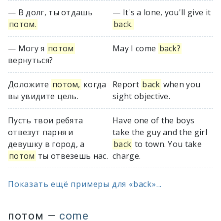
— В долг, ты отдашь
— It's a lone, you'll give it
потом.
back.
— Могу я
потом
May I come
back?
вернуться?
Доложите
потом,
когда
Report
back
when you
вы увидите цель.
sight objective.
Пусть твои ребята
Have one of the boys
отвезут парня и
take the guy and the girl
девушку в город, а
back
to town. You take
потом
ты отвезешь нас.
charge.
Показать ещё примеры для «back»...
потом
—
come