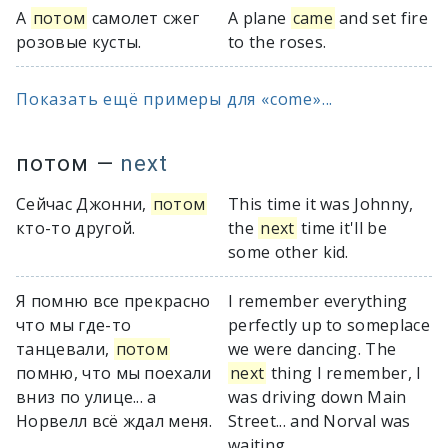
А
потом
самолет сжег
A plane
came
and set fire
розовые кусты.
to the roses.
Показать ещё примеры для «come»...
потом
—
next
Сейчас Джонни,
потом
This time it was Johnny,
кто-то другой.
the
next
time it'll be
some other kid.
Я помню все прекрасно
I remember everything
что мы где-то
perfectly up to someplace
танцевали,
потом
we were dancing. The
помню, что мы поехали
next
thing I remember, I
вниз по улице... а
was driving down Main
Норвелл всё ждал меня.
Street... and Norval was
waiting.