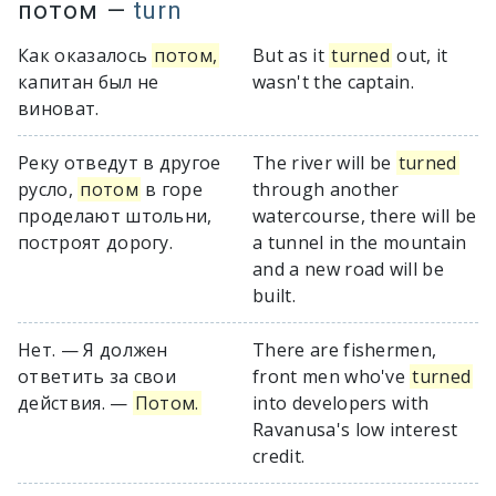
потом
—
turn
Как оказалось
потом,
But as it
turned
out, it
капитан был не
wasn't the captain.
виноват.
Реку отведут в другое
The river will be
turned
русло,
потом
в горе
through another
проделают штольни,
watercourse, there will be
построят дорогу.
a tunnel in the mountain
and a new road will be
built.
Нет. — Я должен
There are fishermen,
ответить за свои
front men who've
turned
действия. —
Потом.
into developers with
Ravanusa's low interest
credit.