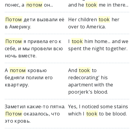
понес, а
потом
он...
and he
took
me in there...
Потом
дети вызвали её
Her children
took
her
в Америку.
over to America.
Потом
я привела его к
I
took
him home... and we
себе, и мы провели всю
spent the night together.
ночь вместе.
А
потом
кровью
And
took
to
бедняги полили его
redecorating' his
квартиру.
apartment with the
poorjerk's blood.
Заметил какие-то пятна.
Yes, I noticed some stains
Потом
оказалось, что
which I
took
to be blood.
это кровь.