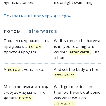
лунным светом.
moonlight swimming.
Показать ещё примеры для «go»...
потом
—
afterwards
Пока есть урожай — ты
Well, soon as the harvest
при делах, а
потом
is in, you're a migrant
простой бродяга.
worker.
Afterwards,
just
a bum.
А
потом
сжечь тело.
And set the body on fire
afterwards.
Мы поженимся, и тогда
We'll get married, and
уж будем думать, что
then we'll work out some
делать
потом.
way what we'll do
afterwards.