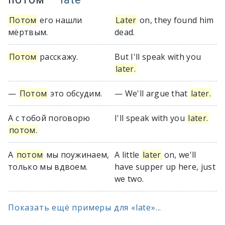
Потом
его нашли
Later
on, they found him
мёртвым.
dead.
Потом
расскажу.
But I'll speak with you
later.
—
Потом
это обсудим.
— We'll argue that
later.
А с тобой поговорю
I'll speak with you
later.
потом.
А
потом
мы поужинаем,
A little
later
on, we'll
только мы вдвоем.
have supper up here, just
we two.
Показать ещё примеры для «late»...