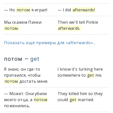
— Но
потом
я играл!
— I did
afterwards!
Мы скажем Пинки
Then we'll tell Pinkie
потом.
afterwards.
Показать ещё примеры для «afterwards»...
потом
—
get
Я знаю, он где-то
I know it's lurking here
притаился, чтобы
somewhere to
get
me.
потом
достать меня.
— Может. Они убили
They killed him so they
моего отца, а
потом
could
get
married.
поженились.