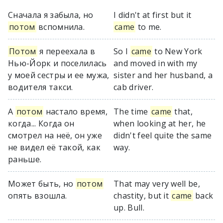
Сначала я забыла, но
I didn't at first but it
потом
вспомнила.
came
to me.
Потом
я переехала в
So I
came
to New York
Нью-Йорк и поселилась
and moved in with my
у моей сестры и ее мужа,
sister and her husband, a
водителя такси.
cab driver.
А
потом
настало время,
The time
came
that,
когда... Когда он
when looking at her, he
смотрел на неё, он уже
didn't feel quite the same
не видел её такой, как
way.
раньше.
Может быть, но
потом
That may very well be,
опять взошла.
chastity, but it
came
back
up. Bull.