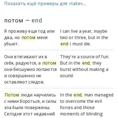
Показать ещё примеры для «take»...
потом
—
end
Я проживу еще год или
I can live a year, maybe
два, но
потом
меня
two or three, but in the
убьют.
end
I must die.
Они втягивают их в
They're a source of fun.
себя, радуются, а
потом
But in the
end,
they
они бесшумно лопаются
burst without making a
и совершенно не
sound.
оставляют следов.
Потом
люди научились
In the
end,
man managed
с ними бороться, и силы
to overcome the evil
зла были повержены.
forces and those
Сегодня этот недавний
moments of blinding