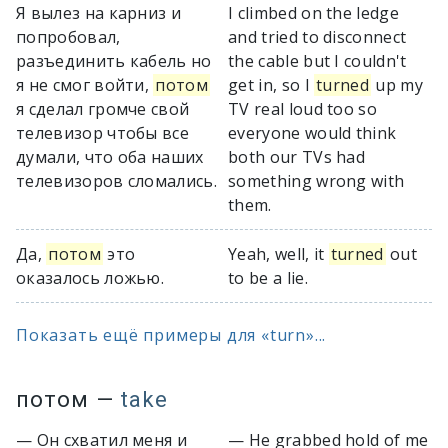
Я вылез на карниз и
I climbed on the ledge
попробовал,
and tried to disconnect
разъединить кабель но
the cable but I couldn't
я не смог войти,
потом
get in, so I
turned
up my
я сделал громче свой
TV real loud too so
телевизор чтобы все
everyone would think
думали, что оба наших
both our TVs had
телевизоров сломались.
something wrong with
them.
Да,
потом
это
Yeah, well, it
turned
out
оказалось ложью.
to be a lie.
Показать ещё примеры для «turn»...
потом
—
take
— Он схватил меня и
— He grabbed hold of me