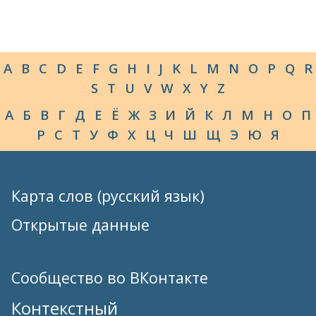
A
B
C
D
E
F
G
H
I
J
K
L
M
N
O
P
Q
R
S
T
U
V
W
X
Y
Z
А
Б
В
Г
Д
Е
Ё
Ж
З
И
Й
К
Л
М
Н
О
П
Р
С
Т
У
Ф
Х
Ц
Ч
Ш
Щ
Э
Ю
Я
Карта слов (русский язык)
Открытые данные
Сообщество во ВКонтакте
Контекстный