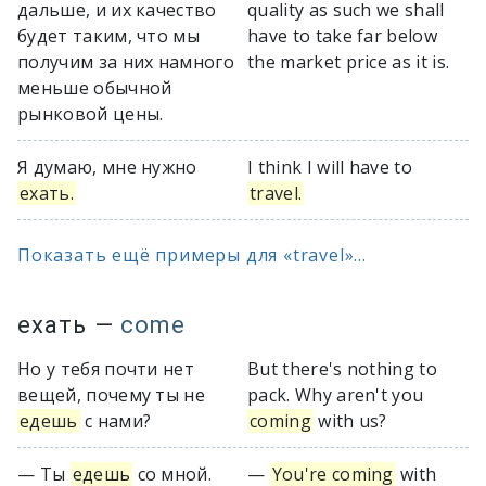
дальше, и их качество
quality as such we shall
будет таким, что мы
have to take far below
получим за них намного
the market price as it is.
меньше обычной
рынковой цены.
Я думаю, мне нужно
I think I will have to
ехать.
travel.
Показать ещё примеры для «travel»...
ехать
—
come
Но у тебя почти нет
But there's nothing to
вещей, почему ты не
pack. Why aren't you
едешь
с нами?
coming
with us?
— Ты
едешь
со мной.
—
You're coming
with