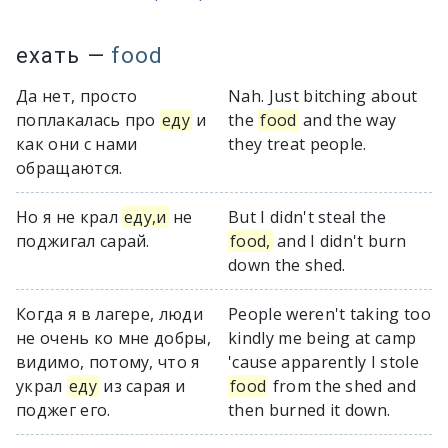
ехать
—
food
Да нет, просто
Nah. Just bitching about
поплакалась про
еду
и
the
food
and the way
как они с нами
they treat people.
обращаются.
Но я не крал
еду,и
не
But I didn't steal the
поджигал сарай.
food,
and I didn't burn
down the shed.
Когда я в лагере, люди
People weren't taking too
не очень ко мне добры,
kindly me being at camp
видимо, потому, что я
'cause apparently I stole
украл
еду
из сарая и
food
from the shed and
поджег его.
then burned it down.