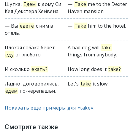
Шутка.
Едем
к дому Си
—
Take
me to the Dexter
Кея Декстера Хейвена.
Haven mansion.
— Вы
едете
с ним в
—
Take
him to the hotel.
отель.
Плохая собака берет
A bad dog will
take
еду
от любого.
things from anybody.
И сколько
ехать?
How long does it
take?
Ладно, договорились,
Let's
take
it slow.
едем
по-черепашьи.
Показать ещё примеры для «take»...
Смотрите также