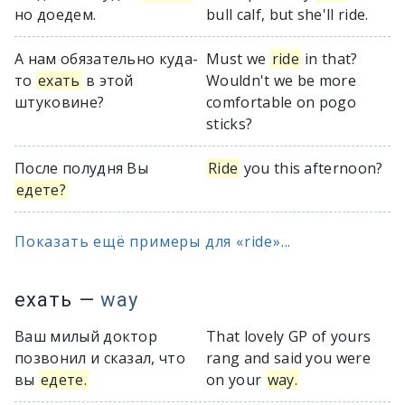
но доедем.
bull calf, but she'll ride.
А нам обязательно куда-
Must we
ride
in that?
то
ехать
в этой
Wouldn't we be more
штуковине?
comfortable on pogo
sticks?
После полудня Вы
Ride
you this afternoon?
едете?
Показать ещё примеры для «ride»...
ехать
—
way
Ваш милый доктор
That lovely GP of yours
позвонил и сказал, что
rang and said you were
вы
едете.
on your
way.