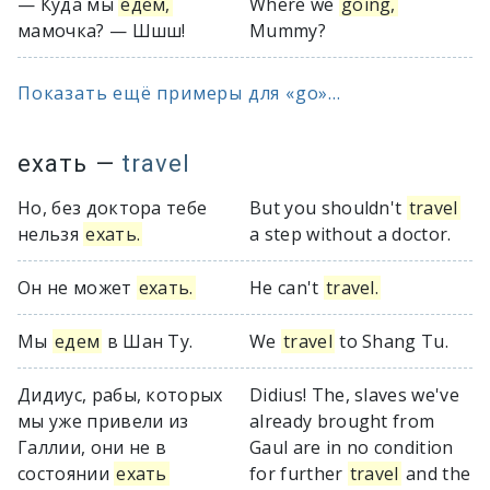
— Куда мы
едем,
Where we
going,
мамочка? — Шшш!
Mummy?
Показать ещё примеры для «go»...
ехать
—
travel
Но, без доктора тебе
But you shouldn't
travel
нельзя
ехать.
a step without a doctor.
Он не может
ехать.
He can't
travel.
Мы
едем
в Шан Ту.
We
travel
to Shang Tu.
Дидиус, рабы, которых
Didius! The, slaves we've
мы уже привели из
already brought from
Галлии, они не в
Gaul are in no condition
состоянии
ехать
for further
travel
and the