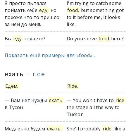
Я просто пытался
I'm trying to catch some
поймать себе
еду,
но
food,
but something got
похоже что то пришло
to it before me, it looks
за ней до меня.
like.
Вы
еду
подаёте?
Do you serve
food
here?
Показать ещё примеры для «food»...
ехать
—
ride
Едем.
Ride.
— Вам нет нужды
ехать
— You won't have to
ride
в Тусон.
the stage all the way to
Tucson.
Медленно будем
ехать,
She'll probably
ride
like a