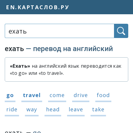
EN.КАРТАСЛОВ.РУ
Слово или фраза:
ехать
— перевод на английский
«Ехать»
на английский язык переводится как
Быстрый перевод слова «ехать»
«to go» или «to travel».
Варианты перевода слова «ехать»
go
travel
come
drive
food
ride
way
head
leave
take
ехать
—
go