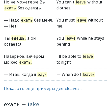
Но не можете же Вы
You can't
leave
without
ехать
без одежды.
clothes.
— Надо
ехать
без меня.
You must
leave
without
— Нет!
me.
Ты
едешь,
а он
You
leave
while he stays
остается.
behind.
Наверное, вечером
I'll be able to
leave
можно
ехать.
tonight.
— Итак, когда я
еду?
— When do I
leave?
Показать ещё примеры для «leave»...
ехать
—
take