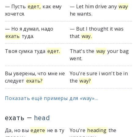
— Пусть
едет,
как ему
— Let him drive any
way
хочется.
he wants.
— Но я думал, надо
— But I thought it was
ехать
туда.
that
way.
Твоя сумка туда
едет.
That's the
way
your bag
went.
Вы уверены, что мне не
You're sure i won't be in
следует
ехать?
the
way?
Показать ещё примеры для «way»...
ехать
—
head
Да, но вы
едете
не в ту
You're
heading
the