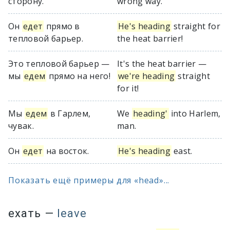
сторону.
wrong way.
Он
едет
прямо в
He's heading
straight for
тепловой барьер.
the heat barrier!
Это тепловой барьер —
It's the heat barrier —
мы
едем
прямо на него!
we're heading
straight
for it!
Мы
едем
в Гарлем,
We
heading'
into Harlem,
чувак.
man.
Он
едет
на восток.
He's heading
east.
Показать ещё примеры для «head»...
ехать
—
leave