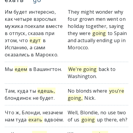
Им будет интересно,
They might wonder why
как четыре взрослых
four grown men went on
мужика поехали вместе
holiday together, saying
в отпуск, сказав при
they were
going
to Spain
этом, что
едут
в
and actually ending up in
Испанию, а сами
Morocco.
оказались в Марокко.
Мы
едем
в Вашингтон.
We're going
back to
Washington.
Там, куда ты
едешь,
No blonds where
you're
блондинок не будет.
going,
Nick.
Что ж, Блонди, незачем
Well, Blondie, no use two
нам туда
ехать
вдвоём.
of us
going
up there, eh?