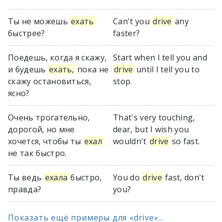
Ты не можешь
ехать
Can't you
drive
any
быстрее?
faster?
Поедешь, когда я скажу,
Start when I tell you and
и будешь
ехать,
пока не
drive
until I tell you to
скажу остановиться,
stop.
ясно?
Очень трогательно,
That's very touching,
дорогой, но мне
dear, but I wish you
хочется, чтобы ты
ехал
wouldn't
drive
so fast.
не так быстро.
Ты ведь
ехала
быстро,
You do
drive
fast, don't
правда?
you?
Показать ещё примеры для «drive»...