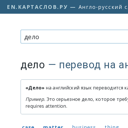
EN.КАРТАСЛОВ.РУ
—
Англо-русский 
Слово или фраза:
дело
— перевод на а
«Дело»
на английский язык переводится ка
Быстрый перевод слова «дел
Пример.
Это серьезное дело, которое требуе
requires attention.
Варианты перевода слова «дел
case
matter
business
thing