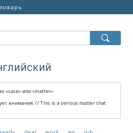
словарь
нглийский
к «case» или «matter».
о»
т внимания. // This is a serious matter that
о»
really
deal
work
go
job