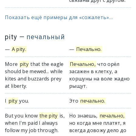
связаны друг с другом.
Показать ещё примеры для «сожалеть»...
pity
—
печальный
—
A pity.
—
Печально.
More
pity
that the eagle
Печально,
что орёл
should be mewed... while
засажен в клетку, а
kites and buzzards prey
коршуны на воле жадно
at liberty.
рыщут.
I
pity
you.
Это
печально.
But you know
the pity
is,
Но знаешь,
печально,
when I'm paid I always
но когда мне платят, я
follow my job through.
всегда довожу дело до