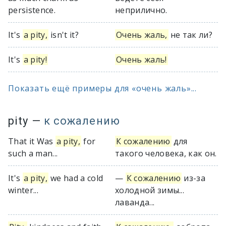
persistence.
неприлично.
It's
a pity,
isn't it?
Очень жаль,
не так ли?
It's
a pity!
Очень жаль!
Показать ещё примеры для «очень жаль»...
pity
—
к сожалению
That it Was
a pity,
for
К сожалению
для
such a man...
такого человека, как он.
It's
a pity,
we had a cold
—
К сожалению
из-за
winter...
холодной зимы...
лаванда...