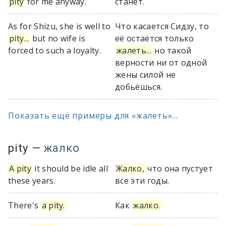
pity
for me anyway.
станет.
As for Shizu, she is well to
Что касается Сидзу, то
pity...
but no wife is
её остаётся только
forced to such a loyalty.
жалеть...
но такой
верности ни от одной
жены силой не
добьёшься.
Показать ещё примеры для «жалеть»...
pity
—
жалко
A pity
it should be idle all
Жалко,
что она пустует
these years.
все эти годы.
There's
a pity.
Как
жалко.