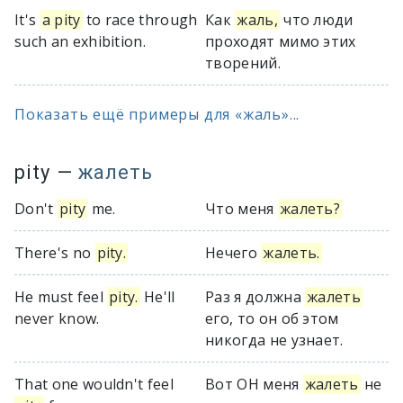
It's
a pity
to race through
Как
жаль,
что люди
such an exhibition.
проходят мимо этих
творений.
Показать ещё примеры для «жаль»...
pity
—
жалеть
Don't
pity
me.
Что меня
жалеть?
There's no
pity.
Нечего
жалеть.
He must feel
pity.
He'll
Раз я должна
жалеть
never know.
его, то он об этом
никогда не узнает.
That one wouldn't feel
Вот ОН меня
жалеть
не