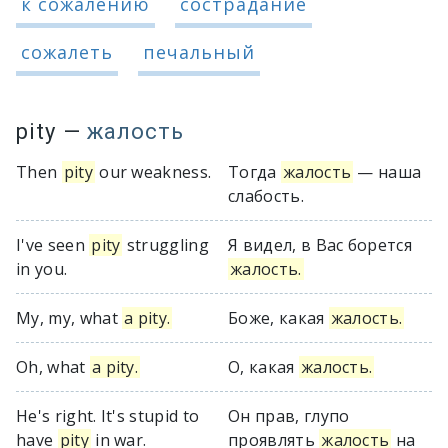
к сожалению
сострадание
сожалеть
печальный
pity
—
жалость
Then
pity
our weakness.
Тогда
жалость
— наша
слабость.
I've seen
pity
struggling
Я видел, в Вас борется
in you.
жалость.
My, my, what
a pity.
Боже, какая
жалость.
Oh, what
a pity.
О, какая
жалость.
He's right. It's stupid to
Он прав, глупо
have
pity
in war.
проявлять
жалость
на