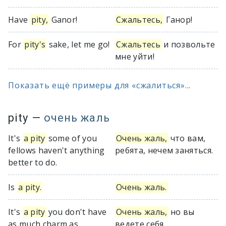
Have
pity,
Ganor!
Сжальтесь,
Ганор!
For
pity's
sake, let me go!
Сжальтесь
и позвольте
мне уйти!
Показать ещё примеры для «сжалиться»...
pity
—
очень жаль
It's
a pity
some of you
Очень жаль,
что вам,
fellows haven't anything
ребята, нечем заняться.
better to do.
Is
a pity.
Очень жаль.
It's
a pity
you don't have
Очень жаль,
но вы
as much charm as
ведете себя