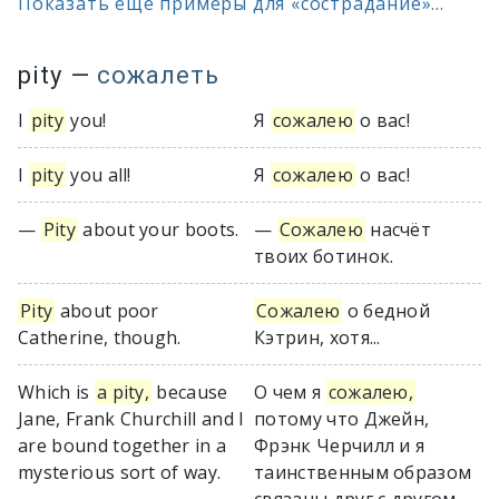
Показать ещё примеры для «сострадание»...
pity
—
сожалеть
I
pity
you!
Я
сожалею
о вас!
I
pity
you all!
Я
сожалею
о вас!
—
Pity
about your boots.
—
Сожалею
насчёт
твоих ботинок.
Pity
about poor
Сожалею
о бедной
Catherine, though.
Кэтрин, хотя...
Which is
a pity,
because
О чем я
сожалею,
Jane, Frank Churchill and I
потому что Джейн,
are bound together in a
Фрэнк Черчилл и я
mysterious sort of way.
таинственным образом