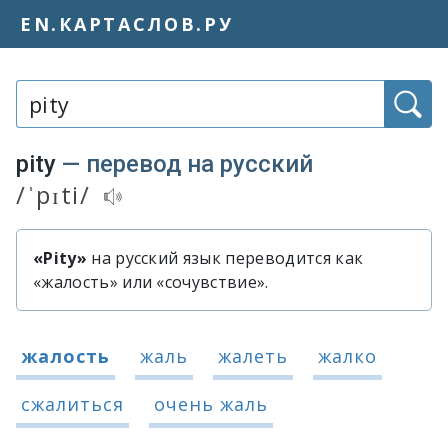
EN.КАРТАСЛОВ.РУ
Слово или фраза:
pity
— перевод на русский
/ˈpɪti/
Транскрипция и аудиопроизношение 
«Pity»
на русский язык переводится как
Быстрый перевод слова «pity»
«жалость» или «сочувствие».
Варианты перевода слова «pity»
жалость
жаль
жалеть
жалко
сжалиться
очень жаль