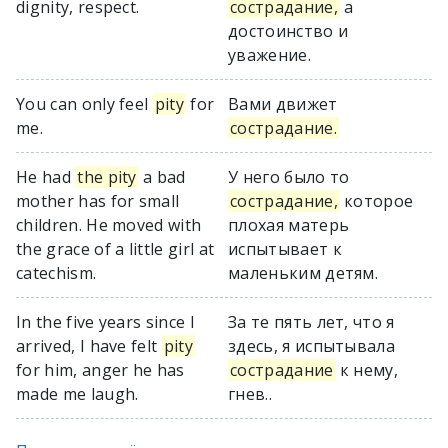
dignity, respect.
сострадание,
а
достоинство и
уважение.
You can only feel
pity
for
Вами движет
me.
сострадание.
He had
the pity
a bad
У него было то
mother has for small
сострадание,
которое
children. He moved with
плохая матерь
the grace of a little girl at
испытывает к
catechism.
маленьким детям.
In the five years since I
За те пять лет, что я
arrived, I have felt
pity
здесь, я испытывала
for him, anger he has
сострадание
к нему,
made me laugh.
гнев..