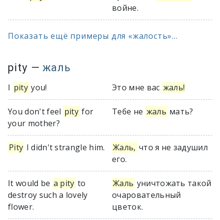
войне.
Показать ещё примеры для «жалость»...
pity
—
жаль
I
pity
you!
Это мне вас
жаль!
You don't feel
pity
for
Тебе не
жаль
мать?
your mother?
Pity
I didn't strangle him.
Жаль,
что я не задушил
его.
It would be
a pity
to
Жаль
уничтожать такой
destroy such a lovely
очаровательный
flower.
цветок.