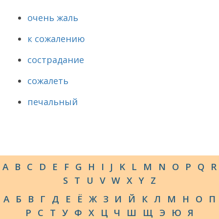
очень жаль
к сожалению
сострадание
сожалеть
печальный
A
B
C
D
E
F
G
H
I
J
K
L
M
N
O
P
Q
R
S
T
U
V
W
X
Y
Z
А
Б
В
Г
Д
Е
Ё
Ж
З
И
Й
К
Л
М
Н
О
П
Р
С
Т
У
Ф
Х
Ц
Ч
Ш
Щ
Э
Ю
Я