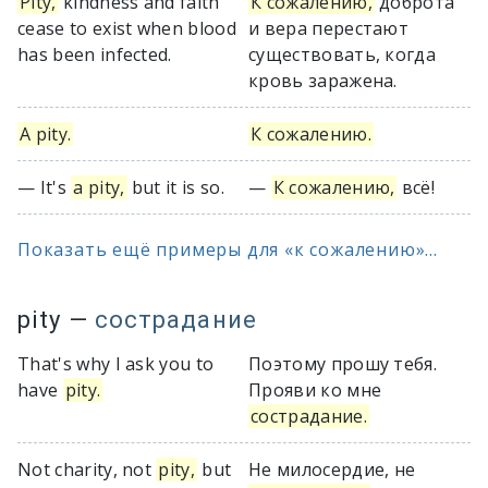
Pity,
kindness and faith
К сожалению,
доброта
cease to exist when blood
и вера перестают
has been infected.
существовать, когда
кровь заражена.
A pity.
К сожалению.
— It's
a pity,
but it is so.
—
К сожалению,
всё!
Показать ещё примеры для «к сожалению»...
pity
—
сострадание
That's why I ask you to
Поэтому прошу тебя.
have
pity.
Прояви ко мне
сострадание.
Not charity, not
pity,
but
Не милосердие, не