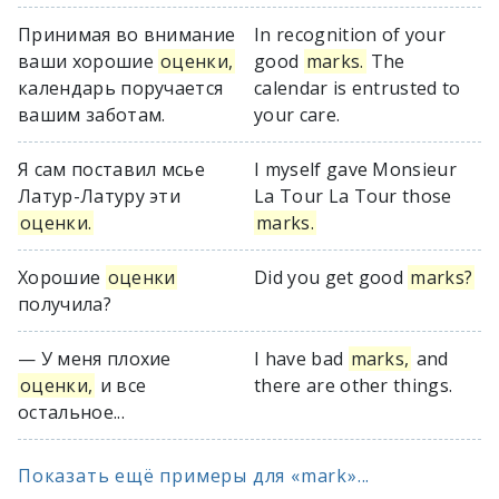
Принимая во внимание
In recognition of your
ваши хорошие
оценки,
good
marks.
The
календарь поручается
calendar is entrusted to
вашим заботам.
your care.
Я сам поставил мсье
I myself gave Monsieur
Латур-Латуру эти
La Tour La Tour those
оценки.
marks.
Хорошие
оценки
Did you get good
marks?
получила?
— У меня плохие
I have bad
marks,
and
оценки,
и все
there are other things.
остальное...
Показать ещё примеры для «mark»...