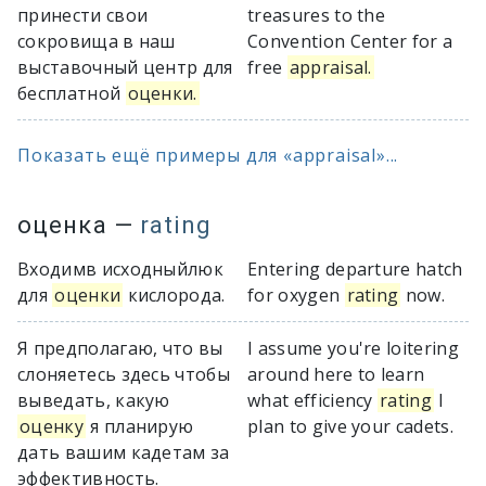
принести свои
treasures to the
сокровища в наш
Convention Center for a
выставочный центр для
free
appraisal.
бесплатной
оценки.
Показать ещё примеры для «appraisal»...
оценка
—
rating
Входимв исходныйлюк
Entering departure hatch
для
оценки
кислорода.
for oxygen
rating
now.
Я предполагаю, что вы
I assume you're loitering
слоняетесь здесь чтобы
around here to learn
выведать, какую
what efficiency
rating
I
оценку
я планирую
plan to give your cadets.
дать вашим кадетам за
эффективность.