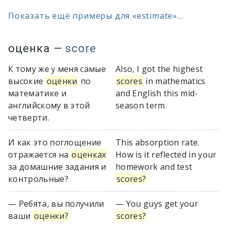
Показать ещё примеры для «estimate»...
оценка
—
score
К тому же у меня самые
Also, I got the highest
высокие
оценки
по
scores
in mathematics
математике и
and English this mid-
английскому в этой
season term.
четверти.
И как это поглощение
This absorption rate.
отражается на
оценках
How is it reflected in your
за домашние задания и
homework and test
контрольные?
scores?
— Ребята, вы получили
— You guys get your
ваши
оценки?
scores?