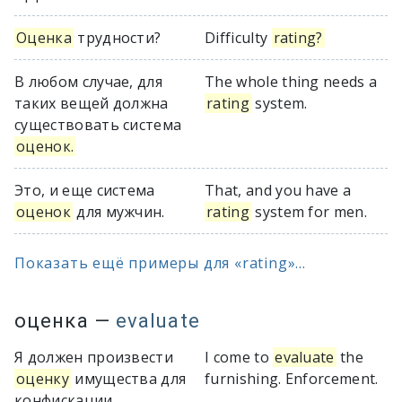
Оценка
трудности?
Difficulty
rating?
В любом случае, для
The whole thing needs a
таких вещей должна
rating
system.
существовать система
оценок.
Это, и еще система
That, and you have a
оценок
для мужчин.
rating
system for men.
Показать ещё примеры для «rating»...
оценка
—
evaluate
Я должен произвести
I come to
evaluate
the
оценку
имущества для
furnishing. Enforcement.
конфискации.