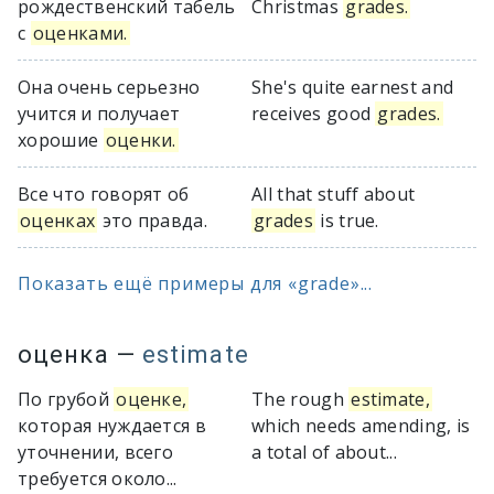
рождественский табель
Christmas
grades.
с
оценками.
Она очень серьезно
She's quite earnest and
учится и получает
receives good
grades.
хорошие
оценки.
Все что говорят об
All that stuff about
оценках
это правда.
grades
is true.
Показать ещё примеры для «grade»...
оценка
—
estimate
По грубой
оценке,
The rough
estimate,
которая нуждается в
which needs amending, is
уточнении, всего
a total of about...
требуется около...