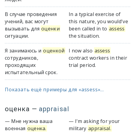
В случае проведения
In a typical exercise of
учений, вас могут
this nature, you would've
вызывать для
оценки
been called in to
assess
ситуации.
the situation.
Я занимаюсь и
оценкой
I now also
assess
сотрудников,
contract workers in their
проходящих
trial period.
испытательный срок.
Показать ещё примеры для «assess»...
оценка
—
appraisal
— Мне нужна ваша
— I'm asking for your
военная
оценка.
military
appraisal.