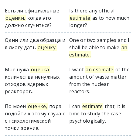
Есть ли официальные
Is there any official
оценки,
когда это
estimate
as to how much
должно случиться?
longer?
Один или два образца и
One or two samples and I
я смогу дать
оценку.
shall be able to make
an
estimate.
Мне нужа
оценка
I want
an estimate
of the
количества ненужных
amount of waste matter
отходов ядерных
from the nuclear
реакторов.
reactors.
По моей
оценке,
пора
I can
estimate
that, it is
подойти к этому случаю
time to study the case
с психологической
psychologically.
точки зрения.