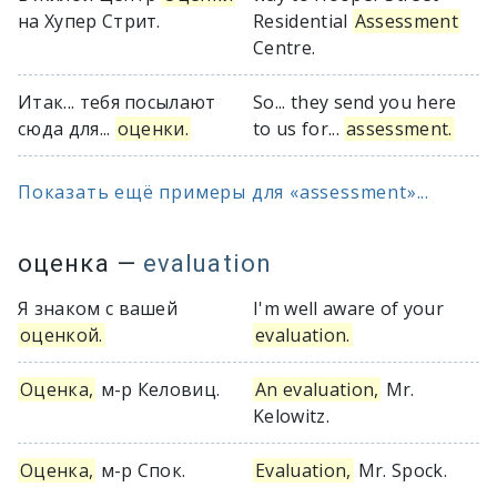
на Хупер Стрит.
Residential
Assessment
Centre.
Итак... тебя посылают
So... they send you here
сюда для...
оценки.
to us for...
assessment.
Показать ещё примеры для «assessment»...
оценка
—
evaluation
Я знаком с вашей
I'm well aware of your
оценкой.
evaluation.
Оценка,
м-р Келовиц.
An evaluation,
Mr.
Kelowitz.
Оценка,
м-р Спок.
Evaluation,
Mr. Spock.