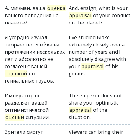
А, мичман, ваша
оценка
And, ensign, what is your
вашего поведения на
appraisal
of your conduct
планете?
on the planet?
Я усердно изучал
I've studied Blake
творчество Блэйка на
extremely closely over a
протяжении нескольких
number of years and I
лет и абсолютно не
absolutely disagree with
согласен с вашей
your
appraisal
of his
оценкой
его
genius.
гениальных трудов.
Император не
The emperor does not
разделяет вашей
share your optimistic
оптимистической
appraisal
of the
оценки
ситуации.
situation.
Зрители смогут
Viewers can bring their