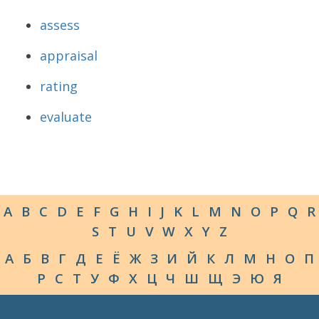
assess
appraisal
rating
evaluate
A
B
C
D
E
F
G
H
I
J
K
L
M
N
O
P
Q
R
S
T
U
V
W
X
Y
Z
А
Б
В
Г
Д
Е
Ё
Ж
З
И
Й
К
Л
М
Н
О
П
Р
С
Т
У
Ф
Х
Ц
Ч
Ш
Щ
Э
Ю
Я