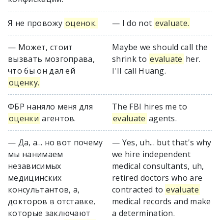
Я не провожу
оценок.
— I do not
evaluate.
— Может, стоит
Maybe we should call the
вызвать мозгоправа,
shrink to
evaluate
her.
что бы он дал ей
I'II call Huang.
оценку.
ФБР наняло меня для
The FBI hires me to
оценки
агентов.
evaluate
agents.
— Да, а... но вот почему
— Yes, uh... but that's why
мы нанимаем
we hire independent
независимых
medical consultants, uh,
медицинских
retired doctors who are
консультантов, а,
contracted to
evaluate
докторов в отставке,
medical records and make
которые заключают
a determination.