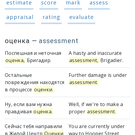
estimate
score
mark
assess
appraisal
rating
evaluate
оценка
—
assessment
Поспешная и неточная
A hasty and inaccurate
оценка,
Бригадир.
assessment,
Brigadier.
Остальные
Further damage is under
повреждения находятся
assessment.
в процессе
оценки.
Ну, если вам нужна
Well, if we're to make a
правдивая
оценка.
proper
assessment.
Сейчас тебя направили
You are currently under
в Жилой Центр
Оценки
way to Hooper Street