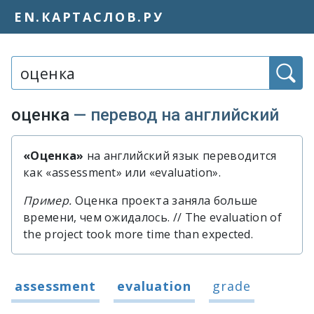
EN.КАРТАСЛОВ.РУ
Слово или фраза:
оценка
— перевод на английский
«Оценка»
на английский язык переводится
Быстрый перевод слова «оценка»
как «assessment» или «evaluation».
Пример.
Оценка проекта заняла больше
времени, чем ожидалось. // The evaluation of
the project took more time than expected.
Варианты перевода слова «оценка»
assessment
evaluation
grade