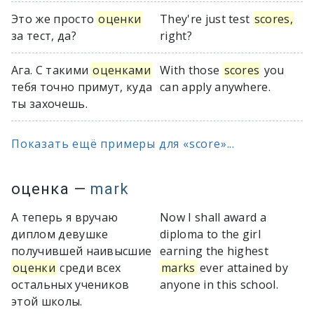
Это же просто
оценки
They're just test
scores,
за тест, да?
right?
Ага. С такими
оценками
With those
scores
you
тебя точно примут, куда
can apply anywhere.
ты захочешь.
Показать ещё примеры для «score»...
оценка
—
mark
А теперь я вручаю
Now I shall award a
диплом девушке
diploma to the girl
получившей наивысшие
earning the highest
оценки
среди всех
marks
ever attained by
остальных учеников
anyone in this school.
этой школы.