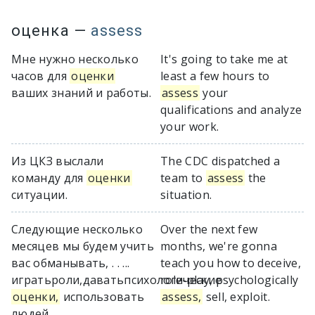
оценка
—
assess
Мне нужно несколько
It's going to take me at
часов для
оценки
least a few hours to
ваших знаний и работы.
assess
your
qualifications and analyze
your work.
Из ЦКЗ выслали
The CDC dispatched a
команду для
оценки
team to
assess
the
ситуации.
situation.
Следующие несколько
Over the next few
месяцев мы будем учить
months, we're gonna
вас обманывать, . . ...
teach you how to deceive,
игратьроли,даватьпсихологические
role-play, psychologically
оценки,
использовать
assess,
sell, exploit.
людей.