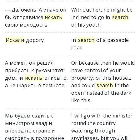
— Да, очень. А иначе он
Without her, he might be
бы отправился
искать
inclined to go in
search
свою молодость.
of his youth.
Искали
дорогу.
In
search
of a passable
road.
А может, он решил
Or because then he would
прибрать к рукам этот
have control of your
дом... и
искать
открыто,
property, of this house...
а не шарить в темноте.
and could
search
in the
open instead of the dark
like this.
Мы будем ездить с
I will go with the minister
министром взад и
round the country
вперёд по стране и
watching through
смотреть в подзорные
spyglasses, but you will