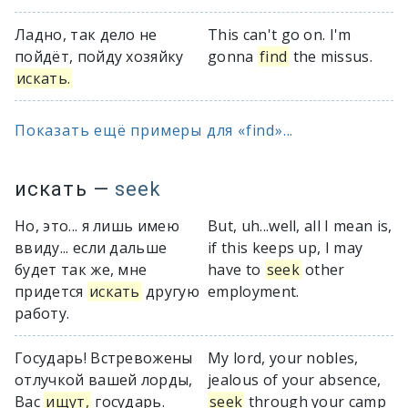
Ладно, так дело не
This can't go on. I'm
пойдёт, пойду хозяйку
gonna
find
the missus.
искать.
Показать ещё примеры для «find»...
искать
—
seek
Но, это... я лишь имею
But, uh...well, all I mean is,
ввиду... если дальше
if this keeps up, I may
будет так же, мне
have to
seek
other
придется
искать
другую
employment.
работу.
Государь! Встревожены
My lord, your nobles,
отлучкой вашей лорды,
jealous of your absence,
Вас
ищут,
государь.
seek
through your camp