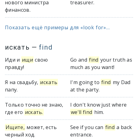
нового министра
treasurer.
финансов.
Показать ещё примеры для «look for»...
искать
—
find
Иди и
ищи
свою
Go and
find
your truth as
правду!
much as you want!
Я на свадьбу,
искать
I'm going to
find
my Dad
папу.
at the party.
Только точно не знаю,
I don't know just where
где его
искать.
we'll find
him.
Ищите,
может, есть
See if you can
find
a back
черный ход.
entrance.