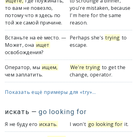
ищете,
где поужинать,
to scrounge a dinner,
то вам не повезло,
you're mistaken, because
потому что я здесь по
I'm here for the same
той же самой причине.
reason.
Встаньте на её место. —
Perhaps she's
trying
to
Может, она
ищет
escape.
освобождения?
Оператор, мы
ищем,
We're trying
to get the
чем заплатить.
change, operator.
Показать ещё примеры для «try»...
искать
—
go looking for
Я не буду его
искать.
I won't
go looking for
it.