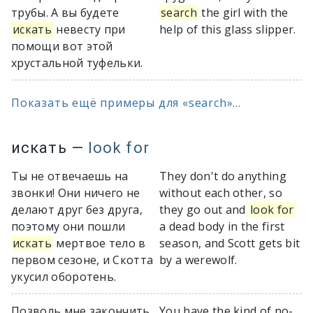
трубы. А вы будете
search
the girl with the
искать
невесту при
help of this glass slipper.
помощи вот этой
хрустальной туфельки.
Показать ещё примеры для «search»...
искать
—
look for
Ты не отвечаешь на
They don't do anything
звонки! Они ничего не
without each other, so
делают друг без друга,
they go out and
look for
поэтому они пошли
a dead body in the first
искать
мертвое тело в
season, and Scott gets bit
первом сезоне, и Скотта
by a werewolf.
укусил оборотень.
Позволь мне закончить.
You have the kind of no-