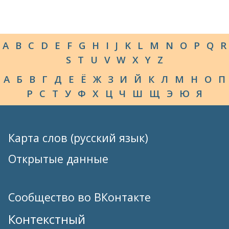
A
B
C
D
E
F
G
H
I
J
K
L
M
N
O
P
Q
R
S
T
U
V
W
X
Y
Z
А
Б
В
Г
Д
Е
Ё
Ж
З
И
Й
К
Л
М
Н
О
П
Р
С
Т
У
Ф
Х
Ц
Ч
Ш
Щ
Э
Ю
Я
Карта слов (русский язык)
Открытые данные
Сообщество во ВКонтакте
Контекстный