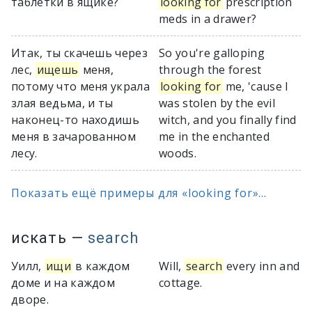
таблетки в ящике?
looking for
prescription
meds in a drawer?
Итак, ты скачешь через
So you're galloping
лес,
ищешь
меня,
through the forest
потому что меня украла
looking for
me, 'cause I
злая ведьма, и ты
was stolen by the evil
наконец-то находишь
witch, and you finally find
меня в зачарованном
me in the enchanted
лесу.
woods.
Показать ещё примеры для «looking for»...
искать
—
search
Уилл,
ищи
в каждом
Will,
search
every inn and
доме и на каждом
cottage.
дворе.