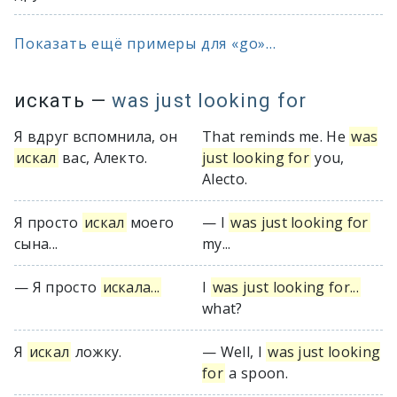
Показать ещё примеры для «go»...
искать
—
was just looking for
Я вдруг вспомнила, он
That reminds me. He
was
искал
вас, Алекто.
just looking for
you,
Alecto.
Я просто
искал
моего
— I
was just looking for
сына...
my...
— Я просто
искала...
I
was just looking for...
what?
Я
искал
ложку.
— Well, I
was just looking
for
a spoon.