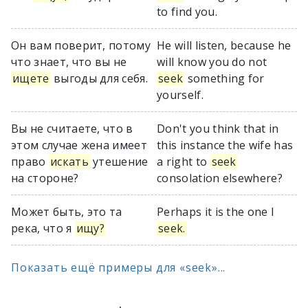
to find you.
Он вам поверит, потому
He will listen, because he
что знает, что вы не
will know you do not
ищете
выгоды для себя.
seek
something for
yourself.
Вы не считаете, что в
Don't you think that in
этом случае жена имеет
this instance the wife has
право
искать
утешение
a right to
seek
на стороне?
consolation elsewhere?
Может быть, это та
Perhaps it is the one I
река, что я
ищу?
seek.
Показать ещё примеры для «seek»...