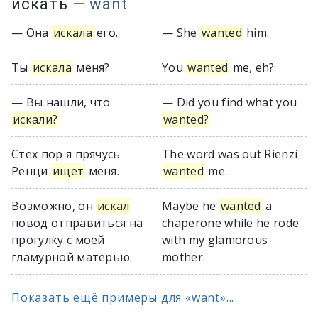
искать
—
want
— Она
искала
его.
— She
wanted
him.
Ты
искала
меня?
You
wanted
me, eh?
— Вы нашли, что
— Did you find what you
искали?
wanted?
Стех пор я прячусь
The word was out Rienzi
Ренци
ищет
меня.
wanted
me.
Возможно, он
искал
Maybe he
wanted
a
повод отправиться на
chaperone while he rode
прогулку с моей
with my glamorous
гламурной матерью.
mother.
Показать ещё примеры для «want»...