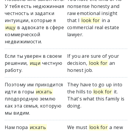
У тебя есть недюжинная
nonsense honesty and
честность и задатки
raw emotional insight
интуиции, которые я
that I
look for
in a
ищу
в адвокате в сфере
commercial real estate
коммерческой
lawyer.
недвижимости.
Если ты уверен в своем
If you are sure of your
решении,
ищи
честную
decision,
look for
an
работу.
honest job.
Поэтому им приходится
They have to go up into
идти в горы
искать
the hills to
look for
it.
плодородную землю
That's what this family is
как эта семья, которую
doing.
мы видим.
Нам пора
искать
We must
look for
a new