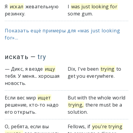
Я
искал
жевательную
I
was just looking for
резинку.
some gum.
Показать ещё примеры для «was just looking
for»...
искать
—
try
— Дикс, я везде
ищу
Dix, I've been
trying
to
тебя. У меня... хорошая
get you everywhere.
новость.
Если вес мир
ищет
But with the whole world
решение, кто-то надо
trying,
there must be a
его открыть.
solution.
О, ребята, если вы
Fellows, if
you're trying