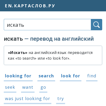
EN.КАРТАСЛОВ.РУ
Слово или фраза:
искать
— перевод на английский
«Искать»
на английский язык переводится
Быстрый перевод слова «искать»
как «to search» или «to look for».
Варианты перевода слова «искать»
looking for
search
look for
find
seek
want
go
was just looking for
try