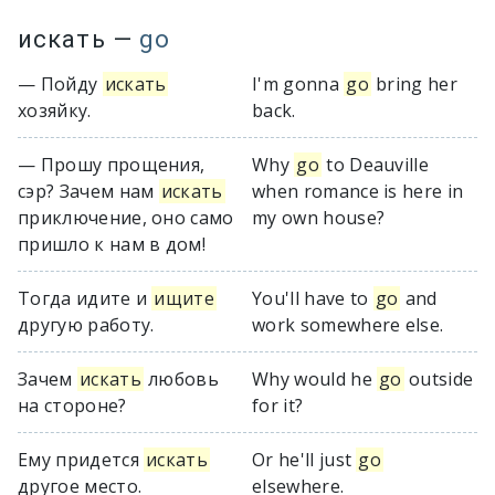
искать
—
go
— Пойду
искать
I'm gonna
go
bring her
хозяйку.
back.
— Прошу прощения,
Why
go
to Deauville
сэр? Зачем нам
искать
when romance is here in
приключение, оно само
my own house?
пришло к нам в дом!
Тогда идите и
ищите
You'll have to
go
and
другую работу.
work somewhere else.
Зачем
искать
любовь
Why would he
go
outside
на стороне?
for it?
Ему придется
искать
Or he'll just
go
другое место.
elsewhere.