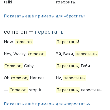
talk!
говорить.
Показать ещё примеры для «бросить»...
come on
—
перестать
Now,
come on.
Перестань!
Hey, Wacky,
come on.
Эй, Ваки,
перестань.
Come on,
Gaby!
Перестань,
Габи.
Oh
come on,
Hannes...
Ну,
перестань.
—
Come on,
stop it.
Перестань,
перестань!
Показать ещё примеры для «перестать»...