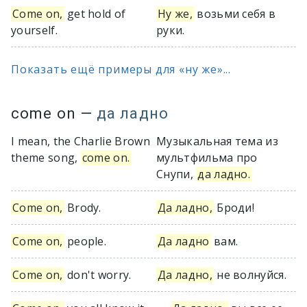
Come on,
get hold of
Ну же,
возьми себя в
yourself.
руки.
Показать ещё примеры для «ну же»...
come on
—
да ладно
I mean, the Charlie Brown
Музыкальная тема из
theme song,
come on.
мультфильма про
Снупи,
да ладно.
Come on,
Brody.
Да ладно,
Броди!
Come on,
people.
Да ладно
вам.
Come on,
don't worry.
Да ладно,
не волнуйся.