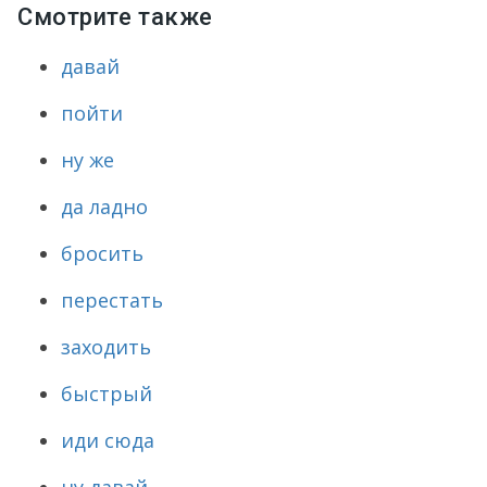
Смотрите также
давай
пойти
ну же
да ладно
бросить
перестать
заходить
быстрый
иди сюда