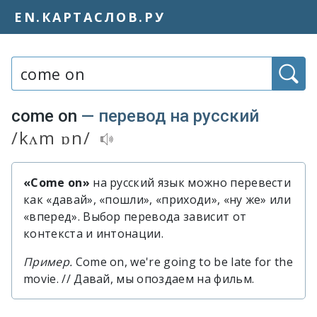
EN.КАРТАСЛОВ.РУ
Слово или фраза:
come on
— перевод на русский
/kʌm ɒn/
Транскрипция и аудиопроизношение
«Come on»
на русский язык можно перевести
Быстрый перевод словосочетания 
как «давай», «пошли», «приходи», «ну же» или
«вперед». Выбор перевода зависит от
контекста и интонации.
Пример.
Come on, we're going to be late for the
movie. // Давай, мы опоздаем на фильм.