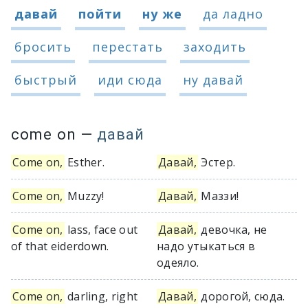
Варианты перевода словосочетания
давай
пойти
ну же
да ладно
бросить
перестать
заходить
быстрый
иди сюда
ну давай
come on
—
давай
Come on,
Esther.
Давай,
Эстер.
Come on,
Muzzy!
Давай,
Маззи!
Come on,
lass, face out
Давай,
девочка, не
of that eiderdown.
надо утыкаться в
одеяло.
Come on,
darling, right
Давай,
дорогой, сюда.