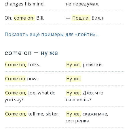
changes his mind.
не передумал.
Oh,
come on,
Bill.
—
Пошли,
Билл.
Показать ещё примеры для «пойти»...
come on
—
ну же
Come on,
folks.
Ну же,
ребятки.
Come on
now.
Ну же!
Come on,
Joe, what do
Ну же,
Джо, что
you say?
назовёшь?
Come on,
tell me, sister.
Ну же,
скажи мне,
сестрёнка.