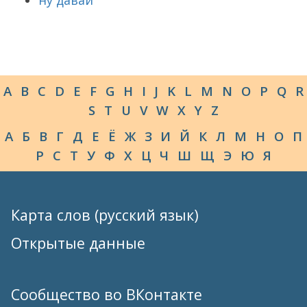
ну давай
A
B
C
D
E
F
G
H
I
J
K
L
M
N
O
P
Q
R
S
T
U
V
W
X
Y
Z
А
Б
В
Г
Д
Е
Ё
Ж
З
И
Й
К
Л
М
Н
О
П
Р
С
Т
У
Ф
Х
Ц
Ч
Ш
Щ
Э
Ю
Я
Карта слов (русский язык)
Открытые данные
Сообщество во ВКонтакте