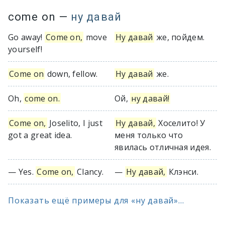
come on
—
ну давай
Go away!
Come on,
move
Ну давай
же, пойдем.
yourself!
Come on
down, fellow.
Ну давай
же.
Oh,
come on.
Ой,
ну давай!
Come on,
Joselito, I just
Ну давай,
Хоселито! У
got a great idea.
меня только что
явилась отличная идея.
— Yes.
Come on,
Clancy.
—
Ну давай,
Клэнси.
Показать ещё примеры для «ну давай»...