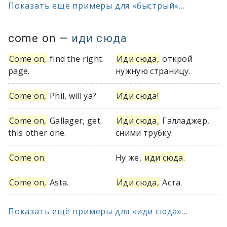
Показать ещё примеры для «быстрый»...
come on
—
иди сюда
Come on,
find the right
Иди сюда,
открой
page.
нужную страницу.
Come on,
Phil, will ya?
Иди сюда!
Come on,
Gallager, get
Иди сюда,
Галладжер,
this other one.
сними трубку.
Come on.
Ну же,
иди сюда.
Come on,
Asta.
Иди сюда,
Аста.
Показать ещё примеры для «иди сюда»...