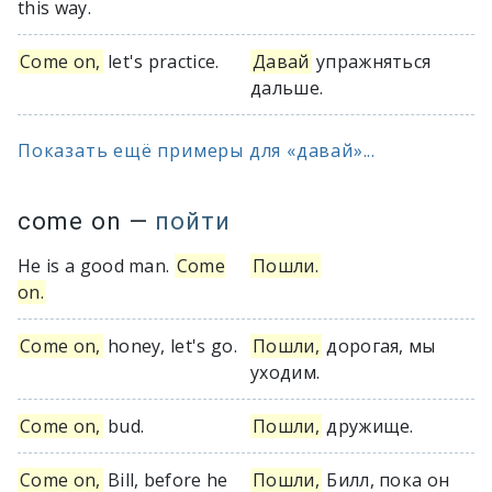
this way.
Come on,
let's practice.
Давай
упражняться
дальше.
Показать ещё примеры для «давай»...
come on
—
пойти
He is a good man.
Come
Пошли.
on.
Come on,
honey, let's go.
Пошли,
дорогая, мы
уходим.
Come on,
bud.
Пошли,
дружище.
Come on,
Bill, before he
Пошли,
Билл, пока он