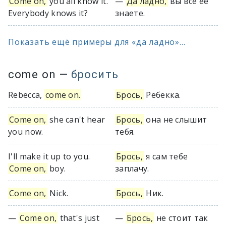
Come on,
you all know it.
—
Да ладно,
вы все ее
Everybody knows it?
знаете.
Показать ещё примеры для «да ладно»...
come on
—
бросить
Rebecca,
come on.
Брось,
Ребекка.
Come on,
she can't hear
Брось,
она не слышит
you now.
тебя.
I'll make it up to you.
Брось,
я сам тебе
Come on,
boy.
заплачу.
Come on,
Nick.
Брось,
Ник.
—
Come on,
that's just
—
Брось,
не стоит так