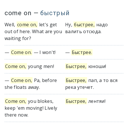
come on
—
быстрый
Well,
come on,
let's get
Ну,
быстрее,
надо
out of here. What are you
валить отсюда.
waiting for?
—
Come on.
— I won't!
—
Быстрее.
Come on,
young men!
Быстрее,
юноши!
—
Come on,
Pa, before
Быстрее,
пап, а то вся
she floats away.
река утечет.
Come on,
you blokes,
Быстрее,
лентяи!
keep 'em moving! Lively
there now.