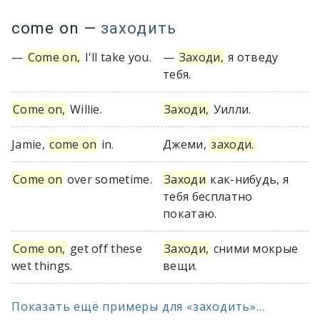
come on
—
заходить
—
Come on,
I'll take you.
—
Заходи,
я отведу
тебя.
Come on,
Willie.
Заходи,
Уилли.
Jamie,
come on
in.
Джеми,
заходи.
Come on
over sometime.
Заходи
как-нибудь, я
тебя бесплатно
покатаю.
Come on,
get off these
Заходи,
сними мокрые
wet things.
вещи.
Показать ещё примеры для «заходить»...