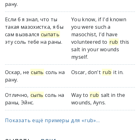
рану.
Если б я знал, что ты
You know, if I'd known
такая мазохистка, я бы
you were such a
сам вызвался
сыпать
masochist, I'd have
эту соль тебе на раны.
volunteered to
rub
this
salt in your wounds
myself.
Оскар, не
сыпь
соль на
Oscar, don't
rub
it in.
рану.
Отлично,
сыпь
соль на
Way to
rub
salt in the
раны, Эйнс.
wounds, Ayns.
Показать ещё примеры для «rub»...