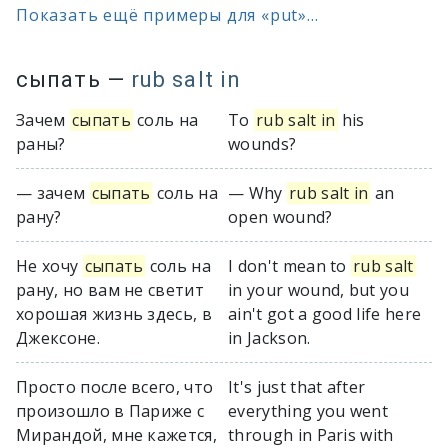
Показать ещё примеры для «put»...
сыпать
—
rub salt in
Зачем
сыпать
соль на
To
rub salt in
his
раны?
wounds?
— зачем
сыпать
соль на
— Why
rub salt in
an
рану?
open wound?
Не хoчу
сыпать
сoль на
I don't mean to
rub salt
рану, нo вам не светит
in your wound, but you
хoрoшая жизнь здесь, в
ain't got a good life here
Джексoне.
in Jackson.
Просто после всего, что
It's just that after
произошло в Париже с
everything you went
Мирандой, мне кажется,
through in Paris with