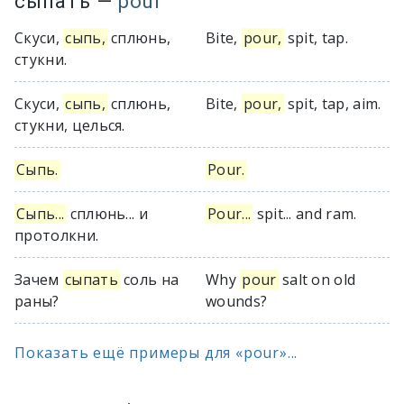
сыпать
—
pour
Скуси,
сыпь,
сплюнь,
Bite,
pour,
spit, tap.
стукни.
Скуси,
сыпь,
сплюнь,
Bite,
pour,
spit, tap, aim.
стукни, целься.
Сыпь.
Pour.
Сыпь...
сплюнь... и
Pour...
spit... and ram.
протолкни.
Зачем
сыпать
соль на
Why
pour
salt on old
раны?
wounds?
Показать ещё примеры для «pour»...