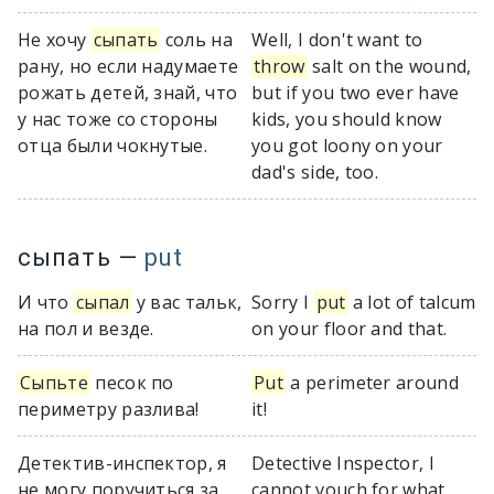
Не хочу
сыпать
соль на
Well, I don't want to
рану, но если надумаете
throw
salt on the wound,
рожать детей, знай, что
but if you two ever have
у нас тоже со стороны
kids, you should know
отца были чокнутые.
you got loony on your
dad's side, too.
сыпать
—
put
И что
сыпал
у вас тальк,
Sorry I
put
a lot of talcum
на пол и везде.
on your floor and that.
Сыпьте
песок по
Put
a perimeter around
периметру разлива!
it!
Детектив-инспектор, я
Detective Inspector, I
не могу поручиться за
cannot vouch for what