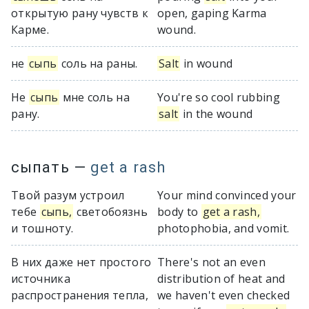
открытую рану чувств к
open, gaping Karma
Карме.
wound.
не
сыпь
соль на раны.
Salt
in wound
Не
сыпь
мне соль на
You're so cool rubbing
рану.
salt
in the wound
сыпать
—
get a rash
Твой разум устроил
Your mind convinced your
тебе
сыпь,
светобоязнь
body to
get a rash,
и тошноту.
photophobia, and vomit.
В них даже нет простого
There's not an even
источника
distribution of heat and
распространения тепла,
we haven't even checked