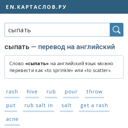
EN.КАРТАСЛОВ.РУ
Слово или фраза:
сыпать
— перевод на английский
Слово
«сыпать»
на английский язык можно
Быстрый перевод слова «сыпать»
перевести как «to sprinkle» или «to scatter».
Варианты перевода слова «сыпать»
rash
hive
rub
pour
throw
put
rub salt in
salt
get a rash
acne