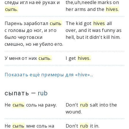
следы игл на её руках и
the,uh,needle marks on
сыпь.
her arms and the
hives.
Парень заработал
сыпь
The kid got
hives
all
с головы до ног, и это
over, and it was funny as
было чертовски
hell, but it didn't kill him.
смешно, но не убило его.
У меня от них
сыпь.
I get
hives.
Показать ещё примеры для «hive»...
сыпать
—
rub
Не
сыпь
соль на рану.
Don't
rub
salt into the
wound.
Не
сыпь
мне соль на
Don't
rub
it in.