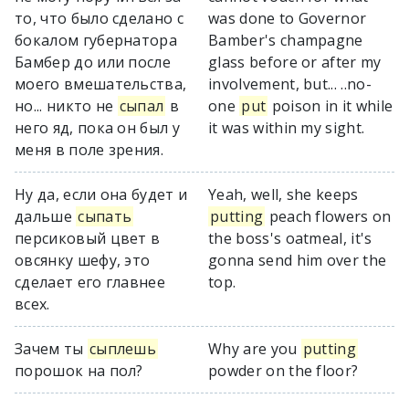
то, что было сделано с
was done to Governor
бокалом губернатора
Bamber's champagne
Бамбер до или после
glass before or after my
моего вмешательства,
involvement, but... ..no-
но... никто не
сыпал
в
one
put
poison in it while
него яд, пока он был у
it was within my sight.
меня в поле зрения.
Ну да, если она будет и
Yeah, well, she keeps
дальше
сыпать
putting
peach flowers on
персиковый цвет в
the boss's oatmeal, it's
овсянку шефу, это
gonna send him over the
сделает его главнее
top.
всех.
Зачем ты
сыплешь
Why are you
putting
порошок на пол?
powder on the floor?