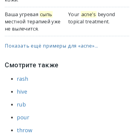
Ваша угревая
сыпь
Your
acne's
beyond
местной терапией уже
topical treatment.
не вылечится.
Показать ещё примеры для «acne»...
Смотрите также
rash
hive
rub
pour
throw