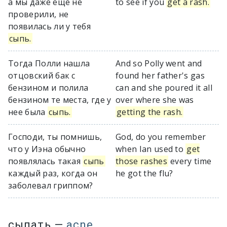
а мы даже еще не
to see if you
get a rash.
проверили, не
появилась ли у тебя
сыпь.
Тогда Полли нашла
And so Polly went and
отцовский бак с
found her father's gas
бензином и полила
can and she poured it all
бензином те места, где у
over where she was
нее была
сыпь.
getting the rash.
Господи, ты помнишь,
God, do you remember
что у Иэна обычно
when Ian used to
get
появлялась такая
сыпь
those rashes
every time
каждый раз, когда он
he got the flu?
заболевал гриппом?
сыпать
—
acne