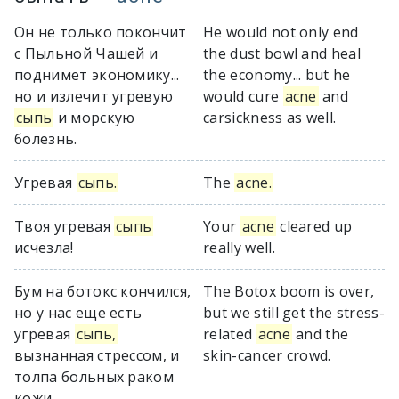
Он не только покончит
He would not only end
с Пыльной Чашей и
the dust bowl and heal
поднимет экономику...
the economy... but he
но и излечит угревую
would cure
acne
and
сыпь
и морскую
carsickness as well.
болезнь.
Угревая
сыпь.
The
acne.
Твоя угревая
сыпь
Your
acne
cleared up
исчезла!
really well.
Бум на ботокс кончился,
The Botox boom is over,
но у нас еще есть
but we still get the stress-
угревая
сыпь,
related
acne
and the
вызнанная стрессом, и
skin-cancer crowd.
толпа больных раком
кожи.