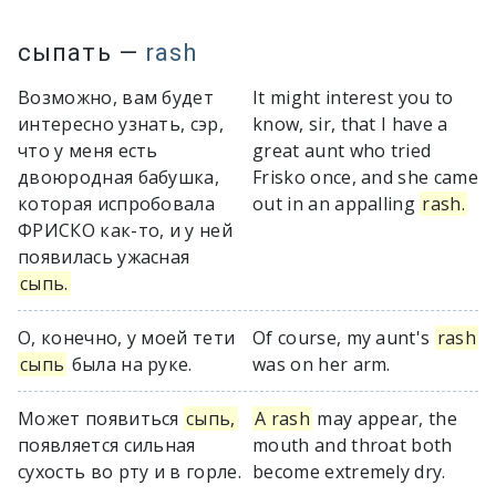
сыпать
—
rash
Возможно, вам будет
It might interest you to
интересно узнать, сэр,
know, sir, that I have a
что у меня есть
great aunt who tried
двоюродная бабушка,
Frisko once, and she came
которая испробовала
out in an appalling
rash.
ФРИСКО как-то, и у ней
появилась ужасная
сыпь.
О, конечно, у моей тети
Of course, my aunt's
rash
сыпь
была на руке.
was on her arm.
Может появиться
сыпь,
A rash
may appear, the
появляется сильная
mouth and throat both
сухость во рту и в горле.
become extremely dry.