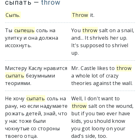
сыпать
—
throw
Сыпь.
Throw
it.
Ты
сыпешь
соль на
You
throw
salt on a snail,
улитку и она должна
and... It shrivels her up.
иссохнуть.
It's supposed to shrivel
up.
Мистеру Каслу нравится
Mr. Castle likes to
throw
сыпать
безумными
a whole lot of crazy
теориями.
theories against the wall.
Не хочу
сыпать
соль на
Well, I don't want to
рану, но если надумаете
throw
salt on the wound,
рожать детей, знай, что
but if you two ever have
у нас тоже были
kids, you should know
чокнутые со стороны
you got loony on your
твоего отца.
dad's side, too.