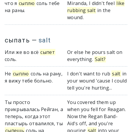
что я
сыплю
соль тебе
Miranda, I didn't feel
like
на раны.
rubbing salt
in the
wound.
сыпать
—
salt
Или же во всё
сыпет
Or else he pours salt on
соль.
everything.
Salt?
Не
сыплю
соль на рану,
I don't want to rub
salt
in
я вижу тебе больно.
your wound 'cause I could
tell you're hurting...
Ты просто
You covered them up
прикрывалась Рейган, а
when you fell for Reagan.
теперь, когда этот
Now the Regan Band-
пластырь отвалился, ты
Aid's off, and you're
сыпешь
соль на
pouring
salt
into your