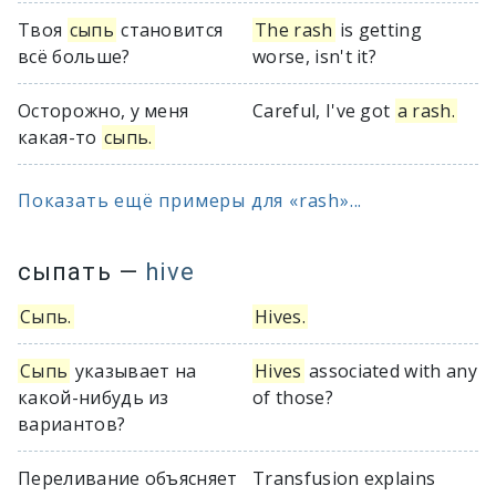
Твоя
сыпь
становится
The rash
is getting
всё больше?
worse, isn't it?
Осторожно, у меня
Careful, I've got
a rash.
какая-то
сыпь.
Показать ещё примеры для «rash»...
сыпать
—
hive
Сыпь.
Hives.
Сыпь
указывает на
Hives
associated with any
какой-нибудь из
of those?
вариантов?
Переливание объясняет
Transfusion explains