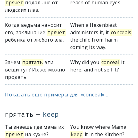
прячет
подальше от
reach of human eyes.
людских глаз.
Когда ведьма наносит
When a Hexenbiest
его, заклинание
прячет
administers it, it
conceals
ребёнка от любого зла.
the child from harm
coming its way.
Зачем
прятать
эти
Why did you
conceal
it
вещи тут? Их же можно
here, and not sell it?
продать.
Показать ещё примеры для «conceal»...
прятать
—
keep
Ты знаешь где мама их
You know where Mama
прячет
на кухне?
keep
it in the Kitchen?