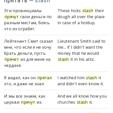
прятать
—
stash
Эти провинциалы
These hicks
stash
their
прячут
свои деньги по
dough all over the place
разным местам, боясь
in case of a holdup.
что их ограбят.
Лейтенант Смит сказал
Lieutenant Smith said to
мне, что если я не хочу
me... if I didn't want the
брать деньги, пусть
money that he would
прячет
их для меня на
stash
it in his attic.
чердаке.
Я видел, как он
прятал
I watched him
stash
it
это, и даже не знал.
and didn't even know it.
И мы все знаем, как
And we all know how you
церкви
прячут
их.
churches
stash
it.