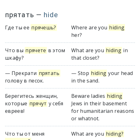
прятать
—
hide
Где ты ее
прячешь?
Where are you
hiding
her?
Что вы
прячете
в этом
What are you
hiding
in
шкафу?
that closet?
— Прекрати
прятать
— Stop
hiding
your head
голову в песок.
in the sand.
Берегитесь женщин,
Beware ladies
hiding
которые
прячут
у себя
Jews in their basement
евреев!
for humanitarian reasons
or whatnot.
Что ты от меня
What are you
hiding?