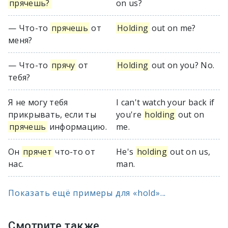
прячешь?
on us?
— Что-то
прячешь
от
Holding
out on me?
меня?
— Что-то
прячу
от
Holding
out on you? No.
тебя?
Я не могу тебя
I can't watch your back if
прикрывать, если ты
you're
holding
out on
прячешь
информацию.
me.
Он
прячет
что-то от
He's
holding
out on us,
нас.
man.
Показать ещё примеры для «hold»...
Смотрите также