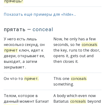
прячешь?
Показать ещё примеры для «hide»...
прятать
—
conceal
У него есть лишь
Now, he only has a few
несколько секунд, он
seconds, so he
conceals
прячет
ключ, идет к
the key, runs to the door,
двери, открывает ее,
opens it, gets out and
выходит, а затем
then closes it.
закрывает .
Он что-то
прячет.
This one
conceals
something.
Телом, которое в
A body which even now
данный момент Батиат
Batiatus
conceals
beyond