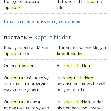
Но где он все это
But where'd he
stash
it
прятал?
all?
Показать ещё примеры для «stash»...
прятать
—
kept it hidden
Я разузнала где Меган
I found out where Megan
прятала
это.
kept it hidden.
Он его
прятал.
He
kept it hidden.
Он
прятал
её, потому
He's
kept it hidden
что знал, что другую
because he knows he will
ему уже не дадут.
not get another
Он
прятал
их под
He
kept it hidden
under
кроватью потому что
his bed because Levi was