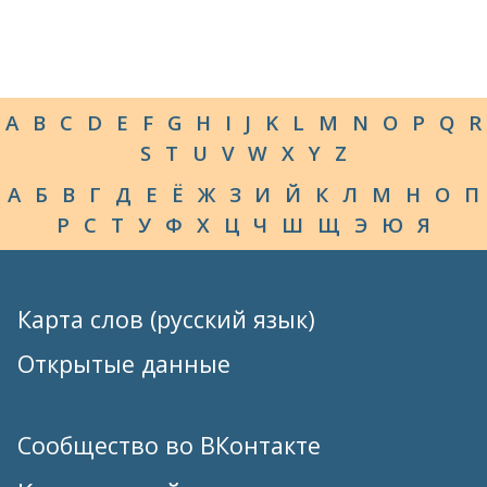
A
B
C
D
E
F
G
H
I
J
K
L
M
N
O
P
Q
R
S
T
U
V
W
X
Y
Z
А
Б
В
Г
Д
Е
Ё
Ж
З
И
Й
К
Л
М
Н
О
П
Р
С
Т
У
Ф
Х
Ц
Ч
Ш
Щ
Э
Ю
Я
Карта слов (русский язык)
Открытые данные
Сообщество во ВКонтакте