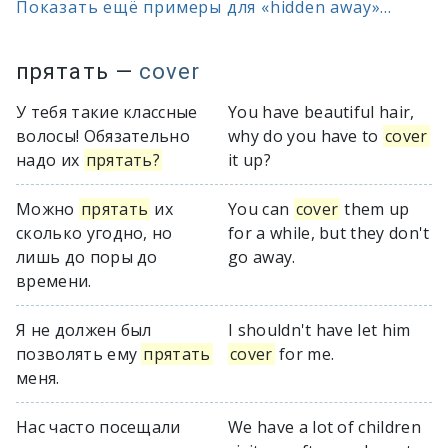
Показать ещё примеры для «hidden away»...
прятать
—
cover
У тебя такие классные
You have beautiful hair,
волосы! Обязательно
why do you have to
cover
надо их
прятать?
it up?
Можно
прятать
их
You can
cover
them up
сколько угодно, но
for a while, but they don't
лишь до поры до
go away.
времени.
Я не должен был
I shouldn't have let him
позволять ему
прятать
cover
for me.
меня.
Нас часто посещали
We have a lot of children