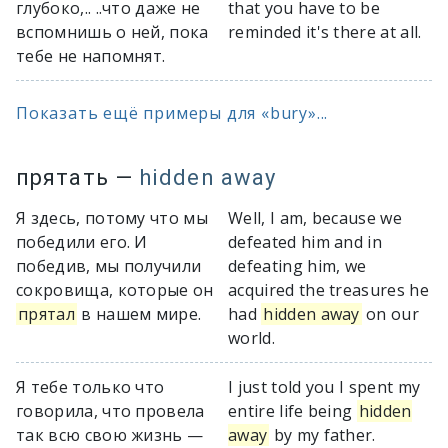
глубоко,.. ..что даже не
that you have to be
вспомнишь о ней, пока
reminded it's there at all.
тебе не напомнят.
Показать ещё примеры для «bury»...
прятать
—
hidden away
Я здесь, потому что мы
Well, I am, because we
победили его. И
defeated him and in
победив, мы получили
defeating him, we
сокровища, которые он
acquired the treasures he
прятал
в нашем мире.
had
hidden away
on our
world.
Я тебе только что
I just told you I spent my
говорила, что провела
entire life being
hidden
так всю свою жизнь —
away
by my father.