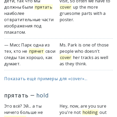
дети, так что мы
visit, so often we have to
должны были
прятать
cover
up the more
наиболее
gruesome parts with a
отвратительные части
poster.
изображения под
плакатом.
— Мисс Парк одна из
Ms. Park is one of those
тех, кто не
прячет
свои
people who doesn't
следы так хорошо, как
cover
her tracks as well
думает.
as they think.
Показать ещё примеры для «cover»...
прятать
—
hold
Это всё? Эй... а ты
Hey, now, are you sure
ничего больше не
you're not
holding
out