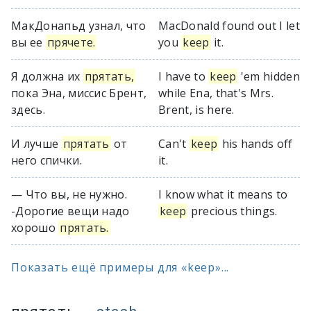
МакДонапьд узнал, что
MacDonald found out I let
вы ее
прячете.
you
keep
it.
Я должна их
прятать,
I have to
keep
'em hidden
пока Эна, миссис Брент,
while Ena, that's Mrs.
здесь.
Brent, is here.
И лучше
прятать
от
Can't
keep
his hands off
него спички.
it.
— Что вы, не нужно.
I know what it means to
-Дорогие вещи надо
keep
precious things.
хорошо
прятать.
Показать ещё примеры для «keep»...