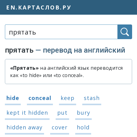
EN.КАРТАСЛОВ.РУ
Слово или фраза:
прятать
— перевод на английский
«Прятать»
на английский язык переводится
Быстрый перевод слова «прятать»
как «to hide» или «to conceal».
Варианты перевода слова «прятать
hide
conceal
keep
stash
kept it hidden
put
bury
hidden away
cover
hold