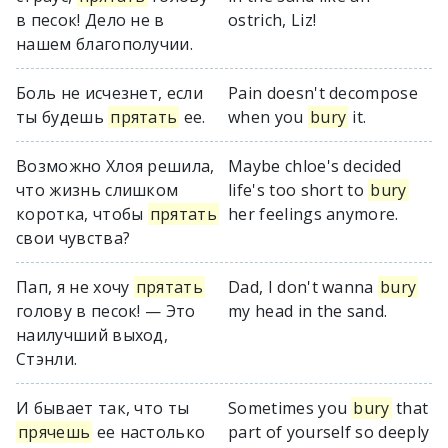
в песок! Дело не в
ostrich, Liz!
нашем благополучии.
Боль не исчезнет, если
Pain doesn't decompose
ты будешь
прятать
ее.
when you
bury
it.
Возможно Хлоя решила,
Maybe chloe's decided
что жизнь слишком
life's too short to
bury
коротка, чтобы
прятать
her feelings anymore.
свои чувства?
Пап, я не хочу
прятать
Dad, I don't wanna
bury
голову в песок! — Это
my head in the sand.
наилучший выход,
Стэнли.
И бывает так, что ты
Sometimes you
bury
that
прячешь
ее настолько
part of yourself so deeply