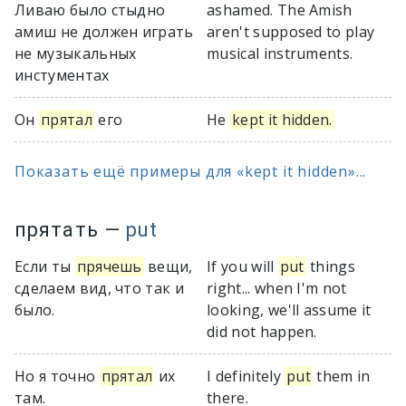
Ливаю было стыдно
ashamed. The Amish
амиш не должен играть
aren't supposed to play
не музыкальных
musical instruments.
инстументах
Он
прятал
его
He
kept it hidden.
Показать ещё примеры для «kept it hidden»...
прятать
—
put
Если ты
прячешь
вещи,
If you will
put
things
сделаем вид, что так и
right... when I'm not
было.
looking, we'll assume it
did not happen.
Но я точно
прятал
их
I definitely
put
them in
там.
there.