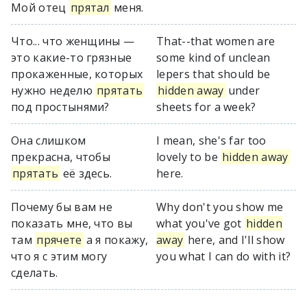
Мой отец
прятал
меня.
Что... что женщины —
That--that women are
это какие-то грязные
some kind of unclean
прокаженные, которых
lepers that should be
нужно неделю
прятать
hidden away
under
под простынями?
sheets for a week?
Она слишком
I mean, she's far too
прекрасна, чтобы
lovely to be
hidden away
прятать
её здесь.
here.
Почему бы вам не
Why don't you show me
показать мне, что вы
what you've got
hidden
там
прячете
а я покажу,
away
here, and I'll show
что я с этим могу
you what I can do with it?
сделать.