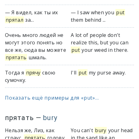
— Я видел, как ты их
— I saw when you
put
прятал
за...
them behind ...
Очень много людей не
A lot of people don't
могут этого понять но
realize this, but you can
все же, сюда вы можете
put
your weed in there.
прятать
шмаль.
Тогда я
прячу
свою
I'll
put
my purse away.
сумочку.
Показать ещё примеры для «put»...
прятать
—
bury
Нельзя же, Лиз, как
You can't
bury
your head
страус,
прятать
голову
in the sand like an