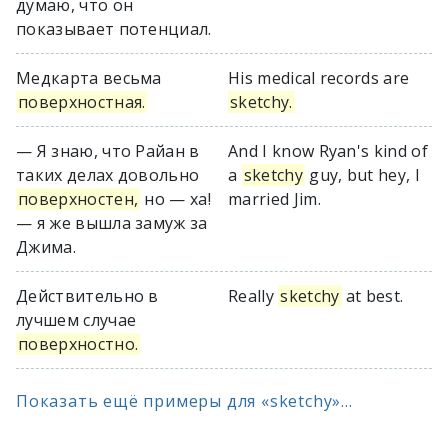
думаю, что он
показывает потенциал.
Медкарта весьма
His medical records are
поверхностная.
sketchy.
— Я знаю, что Райан в
And I know Ryan's kind of
таких делах довольно
a
sketchy
guy, but hey, I
поверхностен,
но — ха!
married Jim.
— я же вышла замуж за
Джима.
Действительно в
Really
sketchy
at best.
лучшем случае
поверхностно.
Показать ещё примеры для «sketchy»...