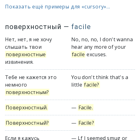
Показать ещё примеры для «cursory»...
поверхностный
—
facile
Нет, нет, я не хочу
No, no, no, I don't wanna
слышать твои
hear any more of your
поверхностные
facile
excuses.
извинения.
Тебе не кажется это
You don't think that's a
немного
little
facile?
поверхностным?
Поверхностный.
—
Facile.
Поверхностный?
—
Facile?
Если я кажусь
— Lf I seemed smug or