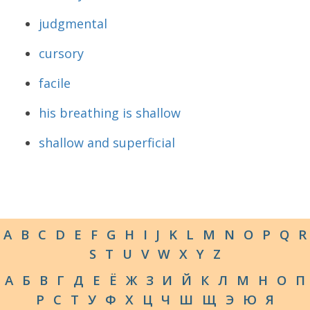
judgmental
cursory
facile
his breathing is shallow
shallow and superficial
A
B
C
D
E
F
G
H
I
J
K
L
M
N
O
P
Q
R
S
T
U
V
W
X
Y
Z
А
Б
В
Г
Д
Е
Ё
Ж
З
И
Й
К
Л
М
Н
О
П
Р
С
Т
У
Ф
Х
Ц
Ч
Ш
Щ
Э
Ю
Я