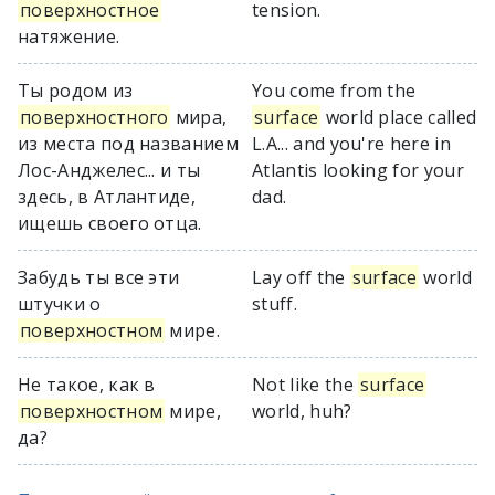
поверхностное
tension.
натяжение.
Ты родом из
You come from the
поверхностного
мира,
surface
world place called
из места под названием
L.A... and you're here in
Лос-Анджелес... и ты
Atlantis looking for your
здесь, в Атлантиде,
dad.
ищешь своего отца.
Забудь ты все эти
Lay off the
surface
world
штучки о
stuff.
поверхностном
мире.
Не такое, как в
Not like the
surface
поверхностном
мире,
world, huh?
да?