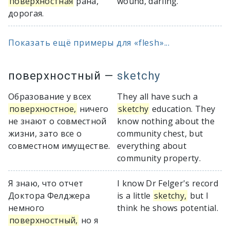
поверхностная
рана,
wound, darling.
дорогая.
Показать ещё примеры для «flesh»...
поверхностный
—
sketchy
Образование у всех
They all have such a
поверхностное,
ничего
sketchy
education. They
не знают о совместной
know nothing about the
жизни, зато все о
community chest, but
совместном имуществе.
everything about
community property.
Я знаю, что отчет
I know Dr Felger's record
Доктора Фелджера
is a little
sketchy,
but I
немного
think he shows potential.
поверхностный,
но я