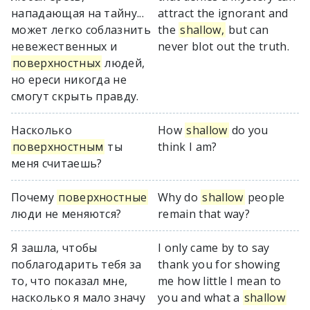
нападающая на тайну...
attract the ignorant and
может легко соблазнить
the
shallow,
but can
невежественных и
never blot out the truth.
поверхностных
людей,
но ереси никогда не
смогут скрыть правду.
Насколько
How
shallow
do you
поверхностным
ты
think I am?
меня считаешь?
Почему
поверхностные
Why do
shallow
people
люди не меняются?
remain that way?
Я зашла, чтобы
I only came by to say
поблагодарить тебя за
thank you for showing
то, что показал мне,
me how little I mean to
насколько я мало значу
you and what a
shallow