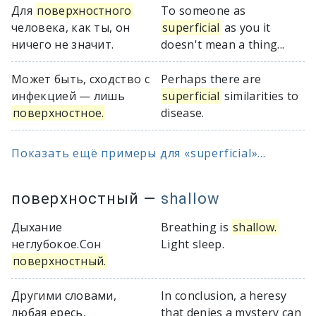
Для
поверхностного
To someone as
человека, как ты, он
superficial
as you it
ничего не значит.
doesn't mean a thing...
Может быть, сходство с
Perhaps there are
инфекцией — лишь
superficial
similarities to
поверхностное.
disease.
Показать ещё примеры для «superficial»...
поверхностный
—
shallow
Дыхание
Breathing is
shallow.
неглубокое.Сон
Light sleep.
поверхностный.
Другими словами,
In conclusion, a heresy
любая ересь,
that denies a mystery can