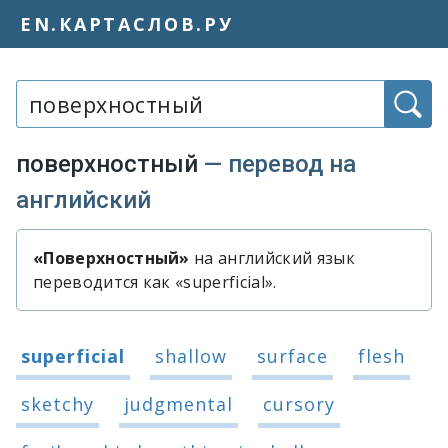
EN.КАРТАСЛОВ.РУ
Слово или фраза:
поверхностный
— перевод на
английский
«Поверхностный»
на английский язык
Быстрый перевод слова «поверхн
переводится как «superficial».
Варианты перевода слова «поверхн
superficial
shallow
surface
flesh
sketchy
judgmental
cursory