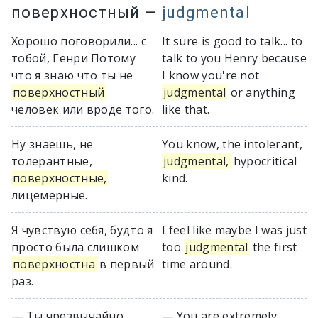
поверхностный
—
judgmental
Хорошо поговорили... с
It sure is good to talk... to
тобой, Генри Потому
talk to you Henry because
что я знаю что ты не
I know you're not
поверхностный
judgmental
or anything
человек или вроде того.
like that.
Ну знаешь, не
You know, the intolerant,
толерантные,
judgmental,
hypocritical
поверхностные,
kind.
лицемерные.
Я чувствую себя, будто я
I feel like maybe I was just
просто была слишком
too
judgmental
the first
поверхностна
в первый
time around.
раз.
— Ты чрезвычайно
— You are extremely