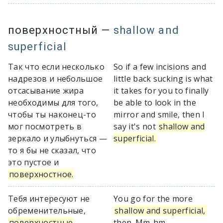
поверхностный
—
shallow and
superficial
Так что если несколько
So if a few incisions and
надрезов и небольшое
little back sucking is what
отсасывание жира
it takes for you to finally
необходимы для того,
be able to look in the
чтобы ты наконец-то
mirror and smile, then I
мог посмотреть в
say it's not
shallow and
зеркало и улыбнуться —
superficial.
то я бы не сказал, что
это пустое и
поверхностное.
Тебя интересуют не
You go for the more
обременительные,
shallow and superficial,
поверхностные
then. Mm-hm.