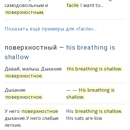
самодовольным и
facile
I want to...
поверхностным.
Показать ещё примеры для «facile»...
поверхностный
—
his breathing is
shallow
Давай, малыш. Дыхание
His breathing is shallow.
поверхностное.
Дыхание
— —
His breathing is
поверхностное.
shallow.
У него
поверхностное
His
breathing is shallow.
дыхание.У него слабые
His sats are low.
легкие.