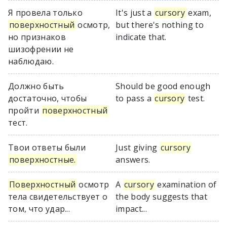
Я провела только
It's just a
cursory
exam,
поверхностный
осмотр,
but there's nothing to
но признаков
indicate that.
шизофрении не
наблюдаю.
Должно быть
Should be good enough
достаточно, чтобы
to pass a
cursory
test.
пройти
поверхностный
тест.
Твои ответы были
Just giving
cursory
поверхностные.
answers.
Поверхностный
осмотр
A
cursory
examination of
тела свидетельствует о
the body suggests that
том, что удар...
impact...