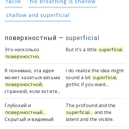
facile
his breathing is shallow
shallow and superficial
поверхностный
—
superficial
Это несколько
But it's a little
superficial.
поверхностно.
Я понимаю, эта идея
I do realize the idea might
может казаться весьма
sound a bit
superficial,
поверхностной,
gothic if you want...
странной, если хотите...
Глубокий и
The profound and the
поверхностный...
superficial...
and the
Скрытый и видимый.
latent and the visible.