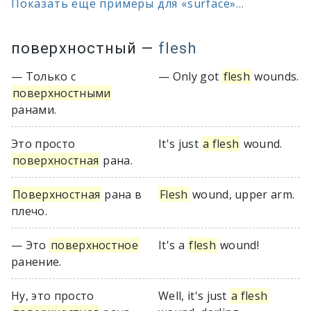
Показать ещё примеры для «surface»...
поверхностный
—
flesh
— Только с
— Only got
flesh
wounds.
поверхностными
ранами.
Это просто
It's just
a flesh
wound.
поверхностная
рана.
Поверхностная
рана в
Flesh
wound, upper arm.
плечо.
— Это
поверхностное
It's a
flesh
wound!
ранение.
Ну, это просто
Well, it's just
a flesh