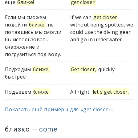
еще
ближе!
get closer!
Если мы сможем
If we can
get closer
подойти
ближе,
не
without being spotted, we
попавшись мы смогли
could use the diving gear
бы использовать
and go in underwater.
снаряжение и
погрузиться под воду.
Подходим
ближе,
Get closer,
quickly!
быстрее!
Подъедем
ближе.
All right,
let's get closer.
Показать ещё примеры для «get closer»...
близко
—
come