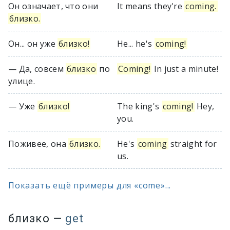
Он означает, что они
It means they're
coming.
близко.
Он... он уже
близко!
He... he's
coming!
— Да, совсем
близко
по
Coming!
In just a minute!
улице.
— Уже
близко!
The king's
coming!
Hey,
you.
Поживее, она
близко.
He's
coming
straight for
us.
Показать ещё примеры для «come»...
близко
—
get