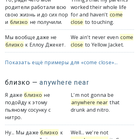
родители работали всю
worked their whole life
свою жизнь и до сих пор
for and haven't
come
и
близко
не получили.
close
to touching.
Мы вообще даже не
We ain't never even
come
близко
к Еллоу Джекет.
close
to Yellow Jacket.
Показать ещё примеры для «come close»...
близко
—
anywhere near
Я даже
близко
не
L'm not gonna be
подойду к этому
anywhere near
that
пьяному сосунку с
drunk and nitro.
нитро.
Ну... Мы даже
близко
к
Well... we're not