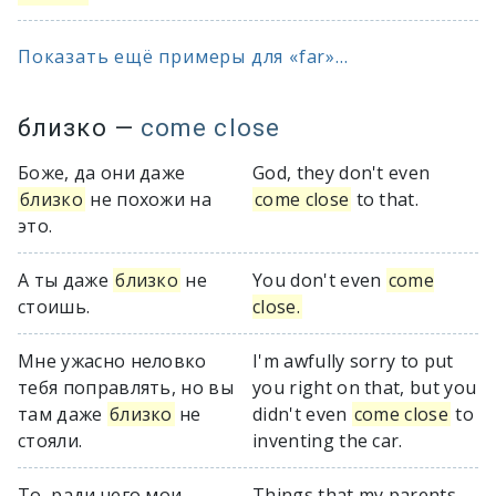
Показать ещё примеры для «far»...
близко
—
come close
Боже, да они даже
God, they don't even
близко
не похожи на
come close
to that.
это.
А ты даже
близко
не
You don't even
come
стоишь.
close.
Мне ужасно неловко
I'm awfully sorry to put
тебя поправлять, но вы
you right on that, but you
там даже
близко
не
didn't even
come close
to
стояли.
inventing the car.
То, ради чего мои
Things that my parents