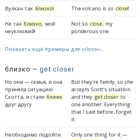
Вулкан так
близко!
The volcano is so
close!
Не так
близко,
мой
Not so
close,
my
неуклюжий!
ponderous one.
Показать ещё примеры для «close»...
близко
—
get closer
Но они — семья, и она
But they're family, so she
приняла ситуацию
accepts Scott's situation
Скотта, и стали
ближе
and they
get closer
to
друг другу.
one another. Everything
that I said before, forget
it.
Необходимо подойти
Only one thing for it —