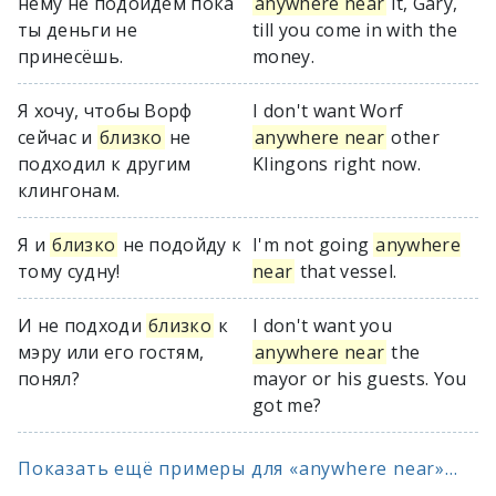
нему не подойдём пока
anywhere near
it, Gary,
ты деньги не
till you come in with the
принесёшь.
money.
Я хочу, чтобы Ворф
I don't want Worf
сейчас и
близко
не
anywhere near
other
подходил к другим
Klingons right now.
клингонам.
Я и
близко
не подойду к
I'm not going
anywhere
тому судну!
near
that vessel.
И не подходи
близко
к
I don't want you
мэру или его гостям,
anywhere near
the
понял?
mayor or his guests. You
got me?
Показать ещё примеры для «anywhere near»...