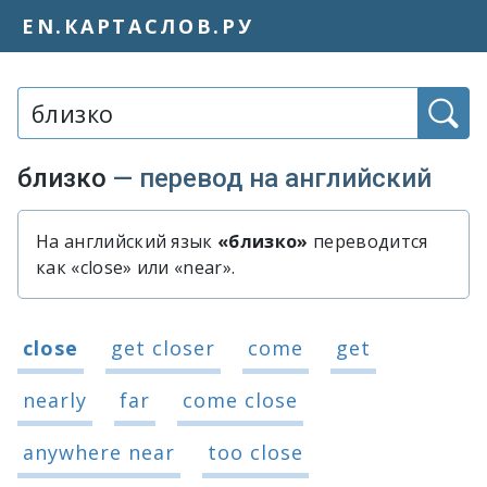
EN.КАРТАСЛОВ.РУ
Слово или фраза:
близко
— перевод на английский
На английский язык
«близко»
переводится
Быстрый перевод слова «близко»
как «close» или «near».
Варианты перевода слова «близко»
close
get closer
come
get
nearly
far
come close
anywhere near
too close