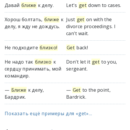
Давай
ближе
к делу.
Let's
get
down to cases.
Хорош болтать,
ближе
к
Just
get
on with the
делу, я жду не дождусь.
divorce proceedings. I
can't wait.
Не подходите
близко!
Get
back!
Не надо так
близко
к
Don't let it
get
to you,
сердцу принимать, мой
sergeant.
командир.
—
Ближе
к делу,
—
Get
to the point,
Бардрик.
Bardrick.
Показать ещё примеры для «get»...