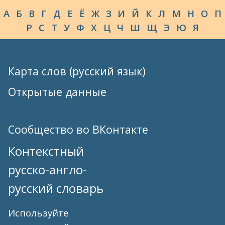
А
Б
В
Г
Д
Е
Ё
Ж
З
И
Й
К
Л
М
Н
О
П
Р
С
Т
У
Ф
Х
Ц
Ч
Ш
Щ
Э
Ю
Я
Карта слов (русский язык)
Открытые данные
Сообщество во ВКонтакте
Контекстный
русско-англо-
русский словарь
Используйте