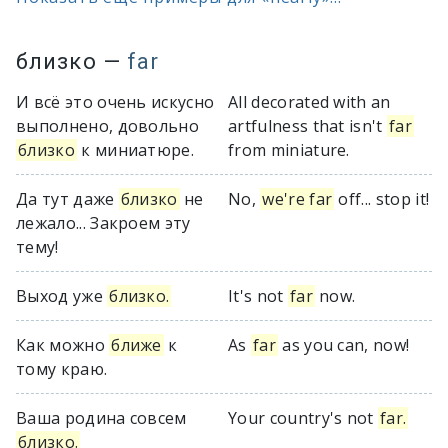
близко
—
far
И всё это очень искусно
All decorated with an
выполнено, довольно
artfulness that isn't
far
близко
к миниатюре.
from miniature.
Да тут даже
близко
не
No,
we're far
off... stop it!
лежало... Закроем эту
тему!
Выход уже
близко.
It's not
far
now.
Как можно
ближе
к
As
far
as you can, now!
тому краю.
Ваша родина совсем
Your country's not
far.
близко.