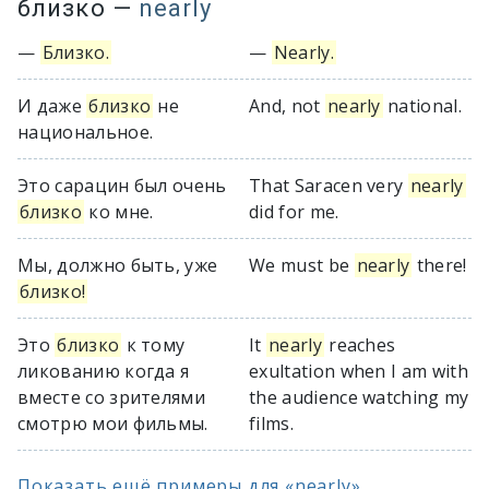
близко
—
nearly
—
Близко.
—
Nearly.
И даже
близко
не
And, not
nearly
national.
национальное.
Это сарацин был очень
That Saracen very
nearly
близко
ко мне.
did for me.
Мы, должно быть, уже
We must be
nearly
there!
близко!
Это
близко
к тому
It
nearly
reaches
ликованию когда я
exultation when I am with
вместе со зрителями
the audience watching my
смотрю мои фильмы.
films.
Показать ещё примеры для «nearly»...