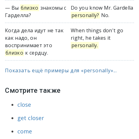
— Вы
близко
знакомы с
Do you know Mr. Gardella
Гарделла?
personally?
No.
Когда дела идут не так
When things don't go
как надо, он
right, he takes it
воспринимает это
personally.
близко
к сердцу.
Показать ещё примеры для «personally»...
Смотрите также
close
get closer
come