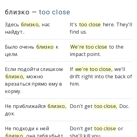
близко
—
too close
Здесь
близко,
нас
It's
too close
here. They'll
найдут..
find us.
Было очень
близко
к
We're too close
to the
цели.
impact point.
Если подойти слишком
If
we're too close,
we'll
близко,
можно
drift right into the back of
врезаться прямо ему в
him.
корму.
Не приближайся
близко,
Don't get
too close,
Doc.
док.
Не подходи к ней
Don't get
too close
or
близко,
она тебя убьёт.
she'll kill you.