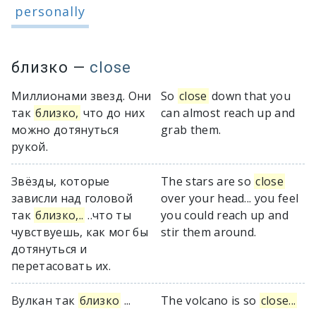
personally
близко
—
close
Миллионами звезд. Они
So
close
down that you
так
близко,
что до них
can almost reach up and
можно дотянуться
grab them.
рукой.
Звёзды, которые
The stars are so
close
зависли над головой
over your head... you feel
так
близко,..
..что ты
you could reach up and
чувствуешь, как мог бы
stir them around.
дотянуться и
перетасовать их.
Вулкан так
близко
...
The volcano is so
close...