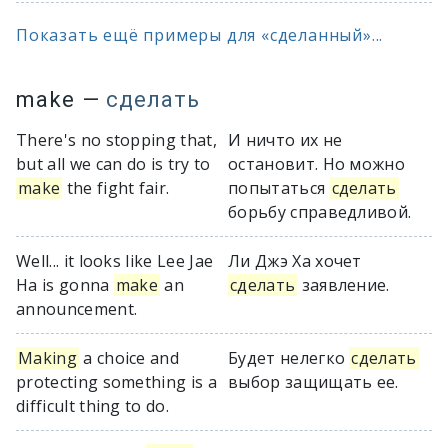
Показать ещё примеры для «сделанный»...
make
—
сделать
There's no stopping that,
И ничто их не
but all we can do is try to
остановит. Но можно
make
the fight fair.
попытаться
сделать
борьбу справедливой.
Well... it looks like Lee Jae
Ли Джэ Ха хочет
Ha is gonna
make
an
сделать
заявление.
announcement.
Making
a choice and
Будет нелегко
сделать
protecting something is a
выбор защищать ее.
difficult thing to do.