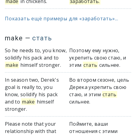
made
in chickens.
заработать.
Показать ещё примеры для «заработать»...
make
—
стать
So he needs to, you know,
Поэтому ему нужно,
solidify his pack and to
укрепить свою стаю, и
make
himself stronger.
этим
стать
сильнее.
In season two, Derek's
Во втором сезоне, цель
goal is really to, you
Дерека укрепить свою
know, solidify his pack
стаю, и этим
стать
and to
make
himself
сильнее.
stronger.
Please note that your
Поймите, ваши
relationship with that
отношения с этими