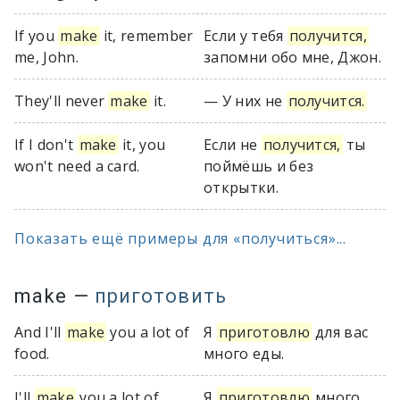
If you
make
it, remember
Если у тебя
получится,
me, John.
запомни обо мне, Джон.
They'll never
make
it.
— У них не
получится.
If I don't
make
it, you
Если не
получится,
ты
won't need a card.
поймёшь и без
открытки.
Показать ещё примеры для «получиться»...
make
—
приготовить
And I'll
make
you a lot of
Я
приготовлю
для вас
food.
много еды.
I'll
make
you a lot of
Я
приготовлю
много