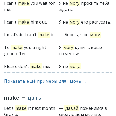
I can't
make
you wait for
Я не
могу
просить тебя
me.
ждать.
I can't
make
him out.
Я не
могу
его раскусить.
I'm afraid I can't
make
it.
— Боюсь, я не
могу.
To
make
you a right
Я
могу
купить ваше
good offer.
поместье.
Please don't
make
me.
Я не
могу.
Показать ещё примеры для «мочь»...
make
—
дать
Let's
make
it next month,
—
Давай
поженимся в
Grazia.
следующем месяце,