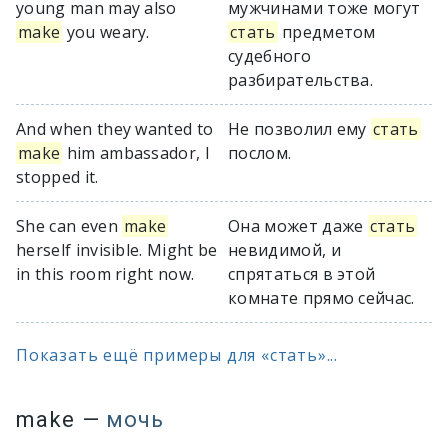
young man may also
мужчинами тоже могут
make
you weary.
стать
предметом
судебного
разбирательства.
And when they wanted to
Не позволил ему
стать
make
him ambassador, I
послом.
stopped it.
She can even
make
Она может даже
стать
herself invisible. Might be
невидимой, и
in this room right now.
спрятаться в этой
комнате прямо сейчас.
Показать ещё примеры для «стать»...
make
—
мочь