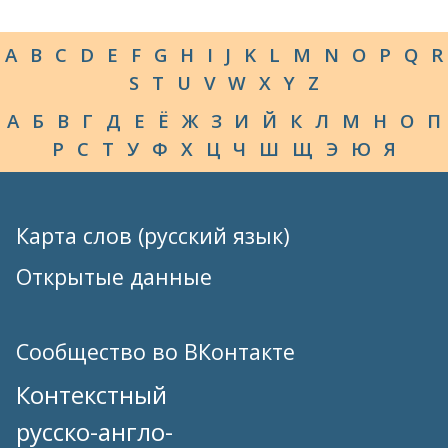
A
B
C
D
E
F
G
H
I
J
K
L
M
N
O
P
Q
R
S
T
U
V
W
X
Y
Z
А
Б
В
Г
Д
Е
Ё
Ж
З
И
Й
К
Л
М
Н
О
П
Р
С
Т
У
Ф
Х
Ц
Ч
Ш
Щ
Э
Ю
Я
Карта слов (русский язык)
Открытые данные
Сообщество во ВКонтакте
Контекстный
русско-англо-