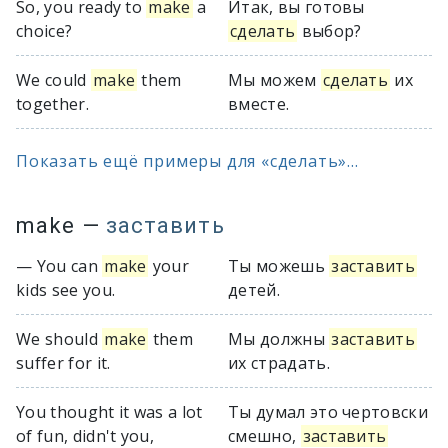
So, you ready to
make
a
Итак, вы готовы
choice?
сделать
выбор?
We could
make
them
Мы можем
сделать
их
together.
вместе.
Показать ещё примеры для «сделать»...
make
—
заставить
— You can
make
your
Ты можешь
заставить
kids see you.
детей.
We should
make
them
Мы должны
заставить
suffer for it.
их страдать.
You thought it was a lot
Ты думал это чертовски
of fun, didn't you,
смешно,
заставить