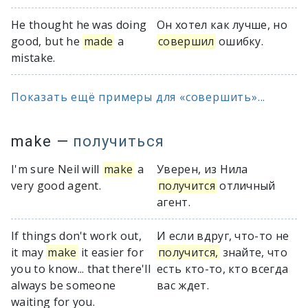
He thought he was doing
Он хотел как лучше, но
good, but he
made
a
совершил
ошибку.
mistake.
Показать ещё примеры для «совершить»...
make
—
получиться
I'm sure Neil will
make
a
Уверен, из Нила
very good agent.
получится
отличный
агент.
If things don't work out,
И если вдруг, что-то не
it may
make
it easier for
получится,
знайте, что
you to know... that there'll
есть кто-то, кто всегда
always be someone
вас ждет.
waiting for you.