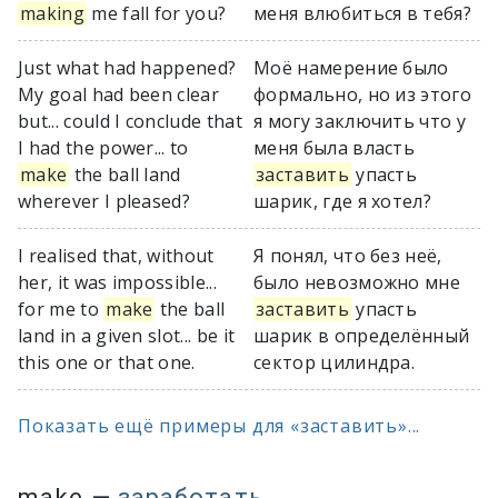
making
me fall for you?
меня влюбиться в тебя?
Just what had happened?
Моё намерение было
My goal had been clear
формально, но из этого
but... could I conclude that
я могу заключить что у
I had the power... to
меня была власть
make
the ball land
заставить
упасть
wherever I pleased?
шарик, где я хотел?
I realised that, without
Я понял, что без неё,
her, it was impossible...
было невозможно мне
for me to
make
the ball
заставить
упасть
land in a given slot... be it
шарик в определённый
this one or that one.
сектор цилиндра.
Показать ещё примеры для «заставить»...
make
—
заработать