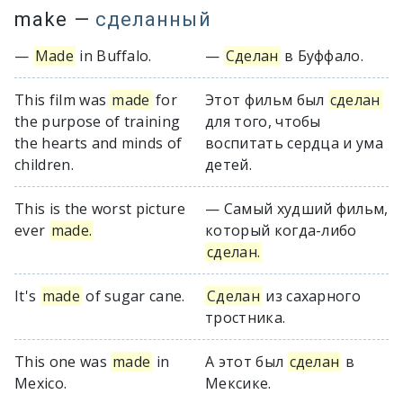
make
—
сделанный
—
Made
in Buffalo.
—
Сделан
в Буффало.
This film was
made
for
Этот фильм был
сделан
the purpose of training
для того, чтобы
the hearts and minds of
воспитать сердца и ума
children.
детей.
This is the worst picture
— Самый худший фильм,
ever
made.
который когда-либо
сделан.
It's
made
of sugar cane.
Сделан
из сахарного
тростника.
This one was
made
in
А этот был
сделан
в
Mexico.
Мексике.