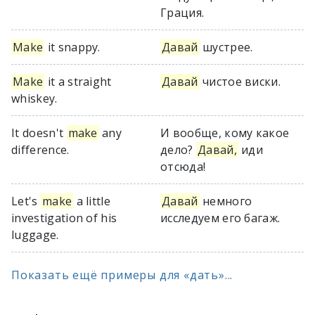
Грация.
Make
it snappy.
Давай
шустрее.
Make
it a straight
Давай
чистое виски.
whiskey.
It doesn't
make
any
И вообще, кому какое
difference.
дело?
Давай,
иди
отсюда!
Let's
make
a little
Давай
немного
investigation of his
исследуем его багаж.
luggage.
Показать ещё примеры для «дать»...