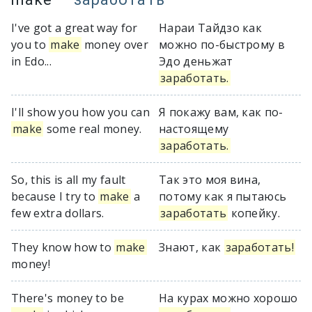
I've got a great way for
Нараи Тайдзо как
you to
make
money over
можно по-быстрому в
in Edo...
Эдо деньжат
заработать.
I'll show you how you can
Я покажу вам, как по-
make
some real money.
настоящему
заработать.
So, this is all my fault
Так это моя вина,
because I try to
make
a
потому как я пытаюсь
few extra dollars.
заработать
копейку.
They know how to
make
Знают, как
заработать!
money!
There's money to be
На курах можно хорошо