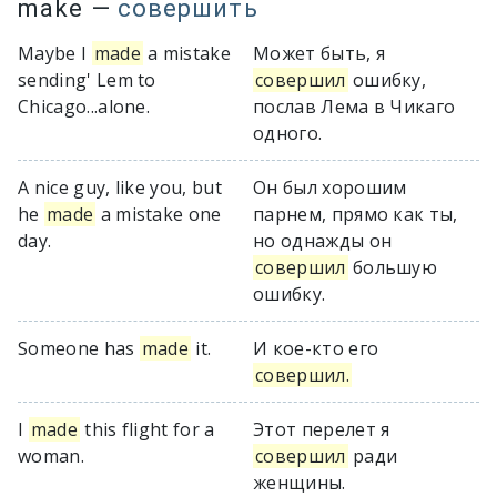
make
—
совершить
Maybe I
made
a mistake
Может быть, я
sending' Lem to
совершил
ошибку,
Chicago...alone.
послав Лема в Чикаго
одного.
A nice guy, like you, but
Он был хорошим
he
made
a mistake one
парнем, прямо как ты,
day.
но однажды он
совершил
большую
ошибку.
Someone has
made
it.
И кое-кто его
совершил.
I
made
this flight for a
Этот перелет я
woman.
совершил
ради
женщины.