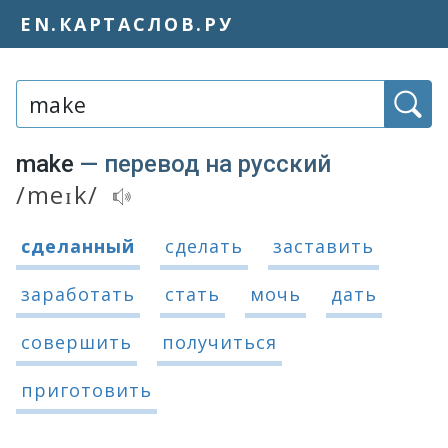
EN.КАРТАСЛОВ.РУ
Слово или фраза:
make
— перевод на русский
/meɪk/
Транскрипция и аудиопроизношение
Варианты перевода слова «make»
сделанный
сделать
заставить
заработать
стать
мочь
дать
совершить
получиться
приготовить