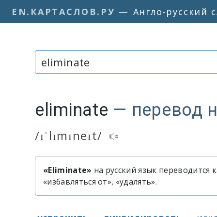
EN.КАРТАСЛОВ.РУ
—
Англо-русский 
Слово или фраза:
eliminate
— перевод н
/ɪˈlɪmɪneɪt/
Транскрипция и аудиопроизноше
«Eliminate»
на русский язык переводится к
Быстрый перевод слова «elimi
«избавляться от», «удалять».
Варианты перевода слова «elim