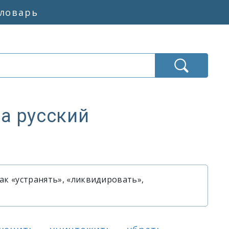
словарь
а русский
ние слова «eliminate»
ак «устранять», «ликвидировать»,
nate»
inate»