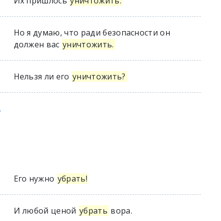
Их пришлось
уничтожить.
Но я думаю, что ради безопасности он
должен вас
уничтожить.
Нельзя ли его
уничтожить?
.
Его нужно
убрать!
И любой ценой
убрать
вора.