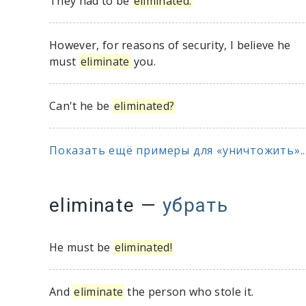
They had to be
eliminated.
However, for reasons of security, I believe he
must
eliminate
you.
Can't he be
eliminated?
Показать ещё примеры для «уничтожить»..
eliminate
—
убрать
He must be
eliminated!
And
eliminate
the person who stole it.