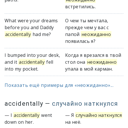
встретились.
What were your dreams
О чем ты мечтала,
before you and Daddy
прежде чем у вас с
accidentally
had me?
папой
неожиданно
появилась я?
I bumped into your desk,
Когда я врезался в твой
and it
accidentally
fell
стол она
неожиданно
into my pocket.
упала в мой карман.
Показать ещё примеры для «неожиданно»...
accidentally
—
случайно наткнулся
— I
accidentally
went
— Я
случайно наткнулся
down on her.
на неё.