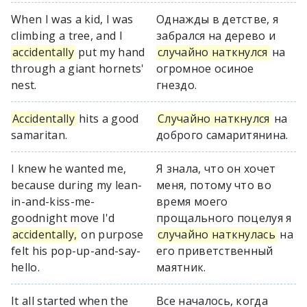
When I was a kid, I was
Однажды в детстве, я
climbing a tree, and I
забрался на дерево и
accidentally
put my hand
случайно наткнулся
на
through a giant hornets'
огромное осиное
nest.
гнездо.
Accidentally
hits a good
Случайно наткнулся
на
samaritan.
доброго самаритянина.
I knew he wanted me,
Я знала, что он хочет
because during my lean-
меня, потому что во
in-and-kiss-me-
время моего
goodnight move I'd
прощального поцелуя я
accidentally,
on purpose
случайно наткнулась
на
felt his pop-up-and-say-
его приветственный
hello.
маятник.
It all started when the
Все началось, когда