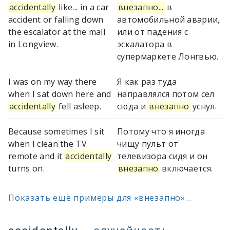
accidentally
like... in a car
внезапно...
в
accident or falling down
автомобильной аварии,
the escalator at the mall
или от падения с
in Longview.
эскалатора в
супермаркете Лонгвью.
I was on my way there
Я как раз туда
when I sat down here and
направлялся потом сел
accidentally
fell asleep.
сюда и
внезапно
уснул.
Because sometimes I sit
Потому что я иногда
when I clean the TV
чищу пульт от
remote and it
accidentally
телевизора сидя и он
turns on.
внезапно
включается.
Показать ещё примеры для «внезапно»...