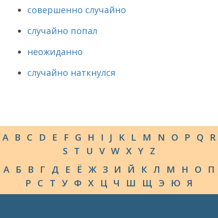
совершенно случайно
случайно попал
неожиданно
случайно наткнулся
A
B
C
D
E
F
G
H
I
J
K
L
M
N
O
P
Q
R
S
T
U
V
W
X
Y
Z
А
Б
В
Г
Д
Е
Ё
Ж
З
И
Й
К
Л
М
Н
О
П
Р
С
Т
У
Ф
Х
Ц
Ч
Ш
Щ
Э
Ю
Я