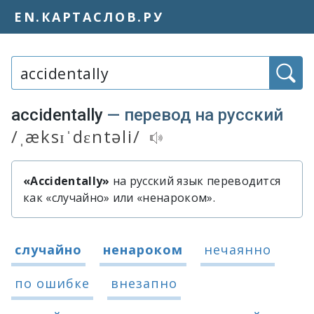
EN.КАРТАСЛОВ.РУ
Слово или фраза:
accidentally
— перевод на русский
/ˌæksɪˈdɛntəli/
Транскрипция и аудиопроизношение 
«Accidentally»
на русский язык переводится
Быстрый перевод слова «accidental
как «случайно» или «ненароком».
Варианты перевода слова «accidenta
случайно
ненароком
нечаянно
по ошибке
внезапно