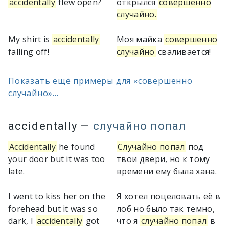
accidentally
flew open?
открылся
совершенно
случайно.
My shirt is
accidentally
Моя майка
совершенно
falling off!
случайно
сваливается!
Показать ещё примеры для «совершенно
случайно»...
accidentally
—
случайно попал
Accidentally
he found
Случайно попал
под
your door but it was too
твои двери, но к тому
late.
времени ему была хана.
I went to kiss her on the
Я хотел поцеловать её в
forehead but it was so
лоб но было так темно,
dark, I
accidentally
got
что я
случайно попал
в