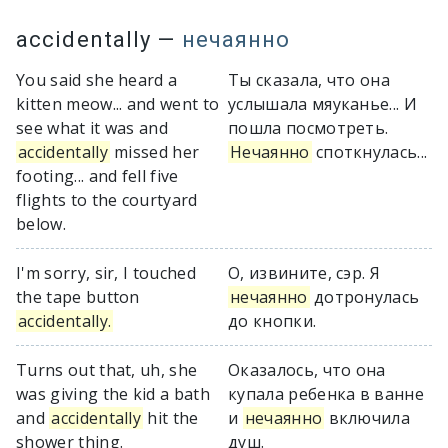
accidentally
—
нечаянно
You said she heard a
Ты сказала, что она
kitten meow... and went to
услышала мяуканье... И
see what it was and
пошла посмотреть.
accidentally
missed her
Нечаянно
споткнулась...
footing... and fell five
flights to the courtyard
below.
I'm sorry, sir, I touched
О, извините, сэр. Я
the tape button
нечаянно
дотронулась
accidentally.
до кнопки.
Turns out that, uh, she
Оказалось, что она
was giving the kid a bath
купала ребенка в ванне
and
accidentally
hit the
и
нечаянно
включила
shower thing.
душ.