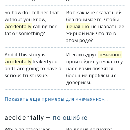
So how do I tell her that
Вот как мне сказать ей
without you know,
без понимаете, чтобы
accidentally
calling her
нечаянно
не назвать её
fat or something?
жирной или что-то в
этом роде?
And if this story is
И если вдруг
нечаянно
accidentally
leaked you
произойдет утечка то у
and I are going to have a
нас с вами появятся
serious trust issue.
большие проблемы с
доверием.
Показать ещё примеры для «нечаянно»...
accidentally
—
по ошибке
While an officer was
Во время досмотра