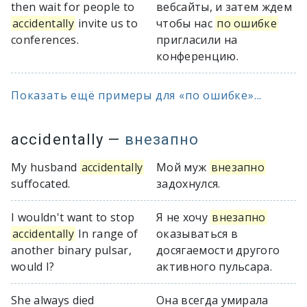
then wait for people to
вебсайты, и затем ждем
accidentally
invite us to
чтобы нас
по ошибке
conferences.
пригласили на
конференцию.
Показать ещё примеры для «по ошибке»...
accidentally
—
внезапно
My husband
accidentally
Мой муж
внезапно
suffocated.
задохнулся.
I wouldn't want to stop
Я не хочу
внезапно
accidentally
In range of
оказываться в
another binary pulsar,
досягаемости другого
would I?
активного пульсара.
She always died
Она всегда умирала