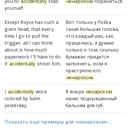
you to
accidentally
stab
ненароком
пораниться.
yourself.
Except Royce has such a
Вот только у Ройса
giant head, that every
такая большая голова,
time I go to pull the
что каждый раз, как
trigger, all I can think
прицелюсь, я думаю
about is how much
только о том, сколько
paperwork I'll have to do
бумажек придется
if
accidentally
shoot him.
заполнять, если я
пристрелю его
ненароком.
I
accidentally
wore
Я вчера
ненароком
colored lip balm
нанес подкрашенный
yesterday.
бальзам для губ.
Показать ещё примеры для «ненароком»...