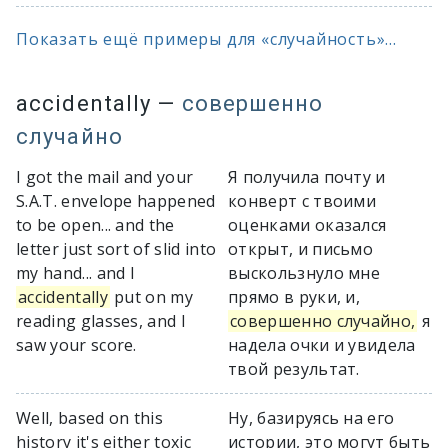
Показать ещё примеры для «случайность»...
accidentally
—
совершенно
случайно
I got the mail and your
Я получила почту и
S.A.T. envelope happened
конверт с твоими
to be open... and the
оценками оказался
letter just sort of slid into
открыт, и письмо
my hand... and I
выскользнуло мне
accidentally
put on my
прямо в руки, и,
reading glasses, and I
совершенно случайно,
я
saw your score.
надела очки и увидела
твой результат.
Well, based on this
Ну, базируясь на его
history it's either toxic
истории, это могут быть