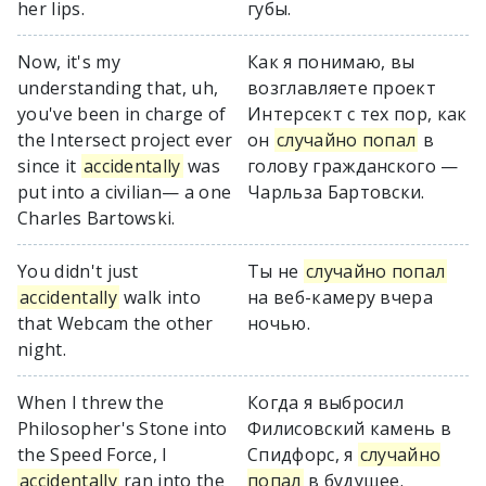
her lips.
губы.
Now, it's my
Как я понимаю, вы
understanding that, uh,
возглавляете проект
you've been in charge of
Интерсект с тех пор, как
the Intersect project ever
он
случайно попал
в
since it
accidentally
was
голову гражданского —
put into a civilian— a one
Чарльза Бартовски.
Charles Bartowski.
You didn't just
Ты не
случайно попал
accidentally
walk into
на веб-камеру вчера
that Webcam the other
ночью.
night.
When I threw the
Когда я выбросил
Philosopher's Stone into
Филисовский камень в
the Speed Force, I
Спидфорс, я
случайно
accidentally
ran into the
попал
в будущее.