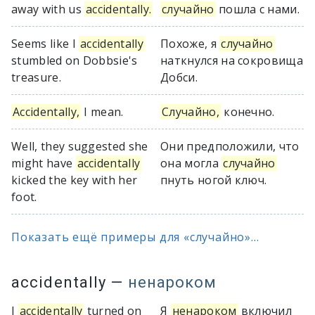
away with us
accidentally.
случайно
пошла с нами.
Seems like I
accidentally
Похоже, я
случайно
stumbled on Dobbsie's
наткнулся на сокровища
treasure.
Добси.
Accidentally,
I mean.
Случайно,
конечно.
Well, they suggested she
Они предположили, что
might have
accidentally
она могла
случайно
kicked the key with her
пнуть ногой ключ.
foot.
Показать ещё примеры для «случайно»...
accidentally
—
ненароком
I
accidentally
turned on
Я
ненароком
включил