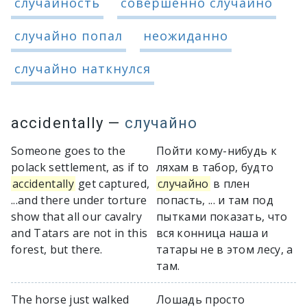
случайность
совершенно случайно
случайно попал
неожиданно
случайно наткнулся
accidentally
—
случайно
Someone goes to the
Пойти кому-нибудь к
polack settlement, as if to
ляхам в табор, будто
accidentally
get captured,
случайно
в плен
...and there under torture
попасть, ... и там под
show that all our cavalry
пытками показать, что
and Tatars are not in this
вся конница наша и
forest, but there.
татары не в этом лесу, а
там.
The horse just walked
Лошадь просто