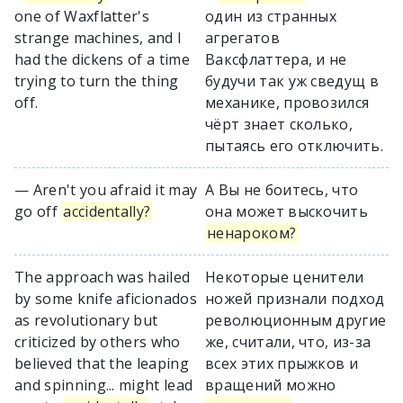
one of Waxflatter's
один из странных
strange machines, and I
агрегатов
had the dickens of a time
Ваксфлаттера, и не
trying to turn the thing
будучи так уж сведущ в
off.
механике, провозился
чёрт знает сколько,
пытаясь его отключить.
— Aren't you afraid it may
А Вы не боитесь, что
go off
accidentally?
она может выскочить
ненароком?
The approach was hailed
Некоторые ценители
by some knife aficionados
ножей признали подход
as revolutionary but
революционным другие
criticized by others who
же, считали, что, из-за
believed that the leaping
всех этих прыжков и
and spinning... might lead
вращений можно