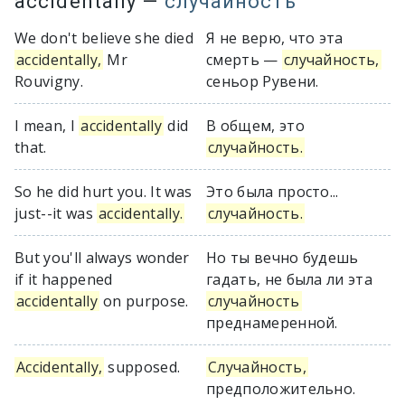
accidentally
—
случайность
We don't believe she died
Я не верю, что эта
accidentally,
Mr
смерть —
случайность,
Rouvigny.
сеньор Рувени.
I mean, I
accidentally
did
В общем, это
that.
случайность.
So he did hurt you. It was
Это была просто...
just--it was
accidentally.
случайность.
But you'll always wonder
Но ты вечно будешь
if it happened
гадать, не была ли эта
accidentally
on purpose.
случайность
преднамеренной.
Accidentally,
supposed.
Случайность,
предположительно.