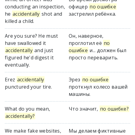
conducting an inspection,
офицер
по ошибке
he
accidentally
shot and
застрелил ребёнка.
killed a child.
Are you sure? He must
Он, наверное,
have swallowed it
проглотил её
по
accidentally
and just
ошибке
и... должен был
figured he'd digest it
просто переварить.
eventually.
Erez
accidentally
Эрез
по ошибке
punctured your tire.
проткнул колесо вашей
машины.
What do you mean,
Что значит,
по ошибке?
accidentally?
We make fake websites,
Мы делаем фиктивные