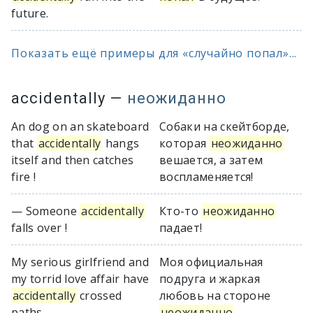
future.
Показать ещё примеры для «случайно попал»...
accidentally
—
неожиданно
An dog on an skateboard
Собаки на скейтборде,
that
accidentally
hangs
которая
неожиданно
itself and then catches
вешается, а затем
fire !
воспламеняется!
— Someone
accidentally
Кто-то
неожиданно
falls over !
падает!
My serious girlfriend and
Моя официальная
my torrid love affair have
подруга и жаркая
accidentally
crossed
любовь на стороне
paths.
неожиданно