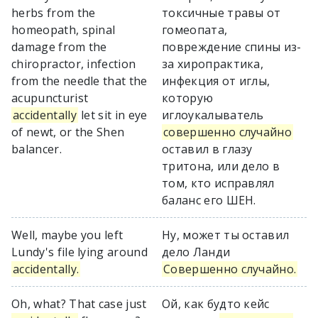
herbs from the
токсичные травы от
homeopath, spinal
гомеопата,
damage from the
повреждение спины из-
chiropractor, infection
за хиропрактика,
from the needle that the
инфекция от иглы,
acupuncturist
которую
accidentally
let sit in eye
иглоукалыватель
of newt, or the Shen
совершенно случайно
balancer.
оставил в глазу
тритона, или дело в
том, кто исправлял
баланс его ШЕН.
Well, maybe you left
Ну, может ты оставил
Lundy's file lying around
дело Ланди
accidentally.
Совершенно случайно.
Oh, what? That case just
Ой, как будто кейс