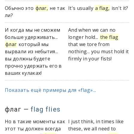
Обычно это
флаг,
не так
It's usually
a flag,
isn't it?
ли?
И когда мы не сможем
And when we can no
больше удерживать...
longer hold...
the flag
флаг
который мы
that we tore from
вырвали из небытия...
nothing... you must hold it
вы должны будете
firmly in your fists!
прочно удержать его в
ваших кулаках!
Показать ещё примеры для «flag»...
флаг
—
flag flies
Но в такие моменты как
I just think, in times like
этот ты должен всегда
these, we all need to