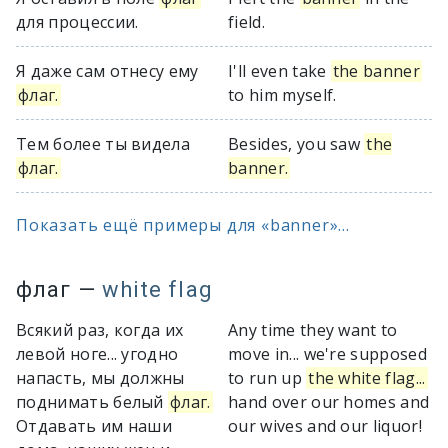
для процессии.
field.
Я даже сам отнесу ему
I'll even take
the banner
флаг.
to him myself.
Тем более ты видела
Besides, you saw
the
флаг.
banner.
Показать ещё примеры для «banner»...
флаг
—
white flag
Всякий раз, когда их
Any time they want to
левой ноге... угодно
move in... we're supposed
напасть, мы должны
to run up
the white flag...
поднимать белый
флаг.
hand over our homes and
Отдавать им наши
our wives and our liquor!