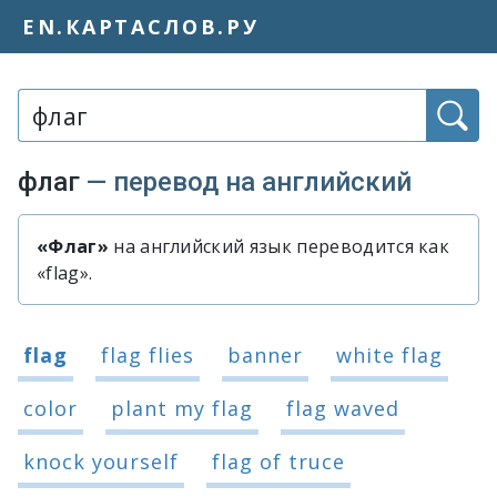
EN.КАРТАСЛОВ.РУ
Слово или фраза:
флаг
— перевод на английский
«Флаг»
на английский язык переводится как
Быстрый перевод слова «флаг»
«flag».
Варианты перевода слова «флаг»
flag
flag flies
banner
white flag
color
plant my flag
flag waved
knock yourself
flag of truce