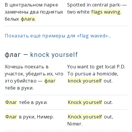
В центральном парке
Spotted in central park-—
замечены два поднятых
two white
flags waving.
белых
флага.
Показать ещё примеры для «flag waved»...
флаг
—
knock yourself
Хочешь поехать в
You want to get local P.D.
участок, убедить их, что
To pursue a homicide,
это убийство —
флаг
knock yourself
out.
тебе в руки.
Флаг
тебе в руки.
Knock yourself
out.
Флаг
в руки, Нимер.
Knock yourself
out,
Nimer.