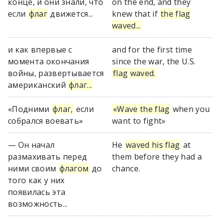
конце, и они знали, что
on the end, and they
если
флаг
движется...
knew that if
the flag
waved...
и как впервые с
and for the first time
момента окончания
since the war, the U.S.
войны, развертывается
flag waved.
американский
флаг...
«Подними
флаг,
если
«Wave the flag
when you
собрался воевать»
want to fight»
— Он начал
He
waved his flag
at
размахивать перед
them before they had a
ними своим
флагом
до
chance.
того как у них
появилась эта
возможность...