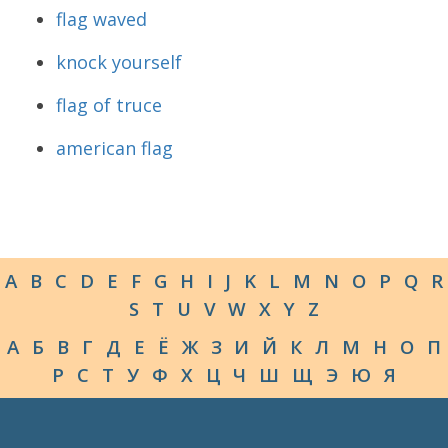
flag waved
knock yourself
flag of truce
american flag
A
B
C
D
E
F
G
H
I
J
K
L
M
N
O
P
Q
R
S
T
U
V
W
X
Y
Z
А
Б
В
Г
Д
Е
Ё
Ж
З
И
Й
К
Л
М
Н
О
П
Р
С
Т
У
Ф
Х
Ц
Ч
Ш
Щ
Э
Ю
Я