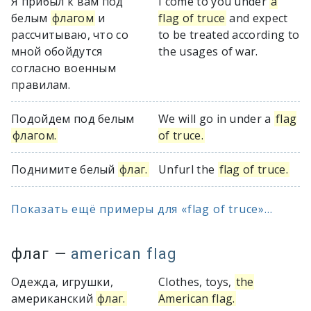
Я прибыл к вам под
I come to you under
a
белым
флагом
и
flag of truce
and expect
рассчитываю, что со
to be treated according to
мной обойдутся
the usages of war.
согласно военным
правилам.
Подойдем под белым
We will go in under a
flag
флагом.
of truce.
Поднимите белый
флаг.
Unfurl the
flag of truce.
Показать ещё примеры для «flag of truce»...
флаг
—
american flag
Одежда, игрушки,
Clothes, toys,
the
американский
флаг.
American flag.