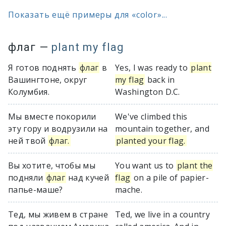
Показать ещё примеры для «color»...
флаг
—
plant my flag
Я готов поднять
флаг
в
Yes, I was ready to
plant
Вашингтоне, округ
my flag
back in
Колумбия.
Washington D.C.
Мы вместе покорили
We've climbed this
эту гору и водрузили на
mountain together, and
ней твой
флаг.
planted your flag.
Вы хотите, чтобы мы
You want us to
plant the
подняли
флаг
над кучей
flag
on a pile of papier-
папье-маше?
mache.
Тед, мы живем в стране
Ted, we live in a country