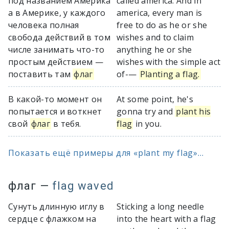
под названием Америка
called america. And in
а в Америке, у каждого
america, every man is
человека полная
free to do as he or she
свобода действий в том
wishes and to claim
числе занимать что-то
anything he or she
простым действием —
wishes with the simple act
поставить там
флаг
of-—
Planting a flag.
В какой-то момент он
At some point, he's
попытается и воткнет
gonna try and
plant his
свой
флаг
в тебя.
flag
in you.
Показать ещё примеры для «plant my flag»...
флаг
—
flag waved
Сунуть длинную иглу в
Sticking a long needle
сердце с флажком на
into the heart with a flag