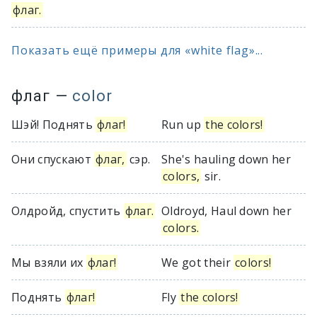
флаг.
Показать ещё примеры для «white flag»...
флаг
—
color
Шэй! Поднять
флаг!
Run up
the colors!
Они спускают
флаг,
сэр.
She's hauling down her
colors,
sir.
Олдройд, спустить
флаг.
Oldroyd, Haul down her
colors.
Мы взяли их
флаг!
We got their
colors!
Поднять
флаг!
Fly
the colors!