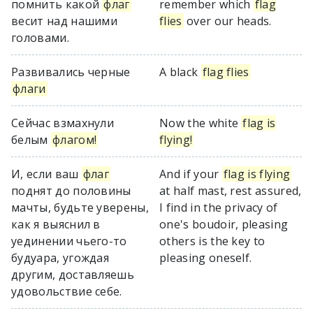
помнить какой
флаг
remember which
flag
весит над нашими
flies
over our heads.
головами.
Развивались черные
A black
flag flies
флаги
Сейчас взмахнули
Now the white
flag is
белым
флагом!
flying!
И, если ваш
флаг
And if your
flag is flying
поднят до половины
at half mast, rest assured,
мачты, будьте уверены,
I find in the privacy of
как я выяснил в
one's boudoir, pleasing
уединении чьего-то
others is the key to
будуара, угождая
pleasing oneself.
другим, доставляешь
удовольствие себе.