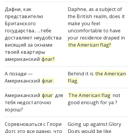
Дафни, как
Daphne, as a subject of
представителю
the British realm, does it
Британского
make you feel
государства.. ...тебе
uncomfortable to have
доставляет неудобства
your residence draped in
висящий за окнами
the American flag?
твоей квартиры
американский
флаг?
А позади —
Behind it is
the American
Американский
флаг.
Flag.
Американский
флаг
для
The American flag
not
тебя недостаточно
good enough for ya ?
хорош?
Соревноваться с Глори
Going up against Glory
Догс это все равно, что
Dogs would be like