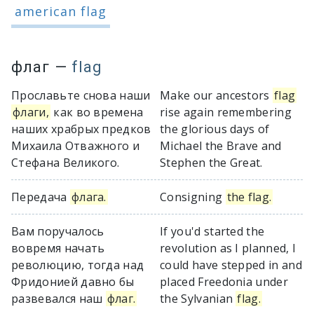
american flag
флаг
—
flag
Прославьте снова наши
Make our ancestors
flag
флаги,
как во времена
rise again remembering
наших храбрых предков
the glorious days of
Михаила Отважного и
Michael the Brave and
Стефана Великого.
Stephen the Great.
Передача
флага.
Consigning
the flag.
Вам поручалось
If you'd started the
вовремя начать
revolution as I planned, I
революцию, тогда над
could have stepped in and
Фридонией давно бы
placed Freedonia under
развевался наш
флаг.
the Sylvanian
flag.