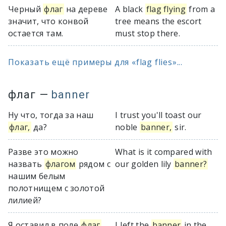
Черный
флаг
на дереве
A black
flag flying
from a
значит, что конвой
tree means the escort
остается там.
must stop there.
Показать ещё примеры для «flag flies»...
флаг
—
banner
Ну что, тогда за наш
I trust you'll toast our
флаг,
да?
noble
banner,
sir.
Разве это можно
What is it compared with
назвать
флагом
рядом с
our golden lily
banner?
нашим белым
полотнищем с золотой
лилией?
Я оставил в поле
флаг
I Ieft the
banner
in the