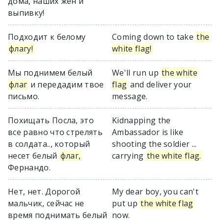
дома, наших жен и
выпивку!
Подходит к белому
Coming down to take
the
флагу!
white flag!
Мы поднимем белый
We'll run up
the white
флаг
и передадим твое
flag
and deliver your
письмо.
message.
Похищать Посла, это
Kidnapping the
все равно что стрелять
Ambassador is like
в солдата.., который
shooting the soldier ...
несет белый
флаг,
carrying
the white flag.
Фернандо.
Нет, нет. Дорогой
My dear boy, you can't
мальчик, сейчас не
put up
the white flag
время поднимать белый
now.