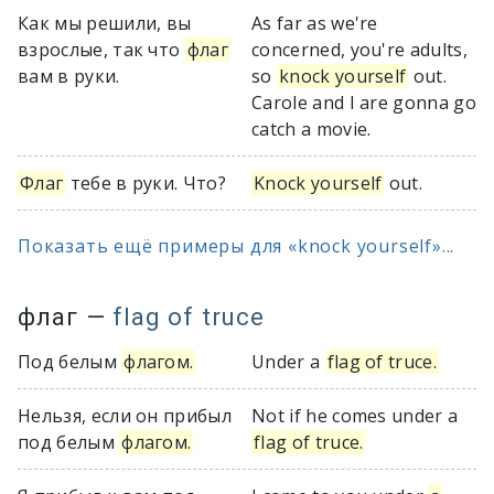
Как мы решили, вы
As far as we're
взрослые, так что
флаг
concerned, you're adults,
вам в руки.
so
knock yourself
out.
Carole and I are gonna go
catch a movie.
Флаг
тебе в руки. Что?
Knock yourself
out.
Показать ещё примеры для «knock yourself»...
флаг
—
flag of truce
Под белым
флагом.
Under a
flag of truce.
Нельзя, если он прибыл
Not if he comes under a
под белым
флагом.
flag of truce.