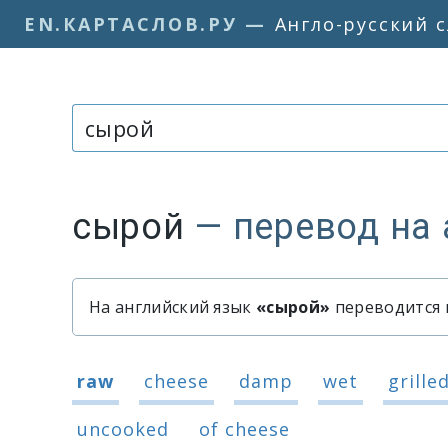
EN.КАРТАСЛОВ.РУ
—
Англо-русский 
Слово или фраза:
сырой
— перевод на
На английский язык
«сырой»
переводится к
Быстрый перевод слова «сыр
Варианты перевода слова «сыр
raw
cheese
damp
wet
grille
uncooked
of cheese