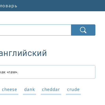
словарь
 английский
ак «raw».
ой»
ой»
d cheese
dank
cheddar
crude