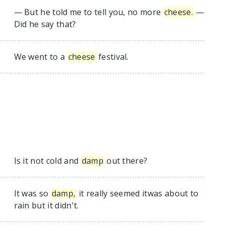
— But he told me to tell you, no more
cheese.
—
Did he say that?
We went to a
cheese
festival.
Is it not cold and
damp
out there?
It was so
damp,
it really seemed itwas about to
rain but it didn't.