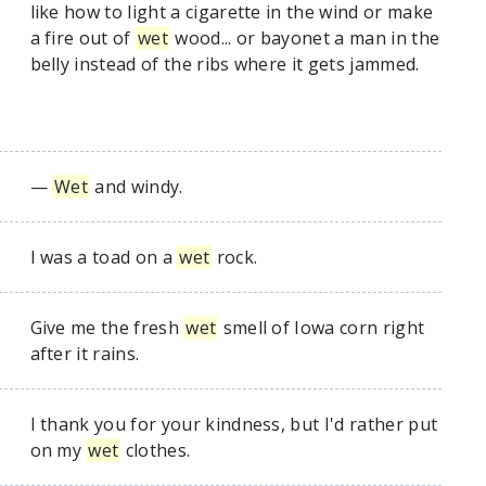
like how to light a cigarette in the wind or make
a fire out of
wet
wood... or bayonet a man in the
belly instead of the ribs where it gets jammed.
—
Wet
and windy.
I was a toad on a
wet
rock.
Give me the fresh
wet
smell of Iowa corn right
after it rains.
I thank you for your kindness, but I'd rather put
on my
wet
clothes.