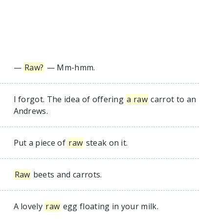
—
Raw?
— Mm-hmm.
I forgot. The idea of offering
a raw
carrot to an
Andrews.
Put a piece of
raw
steak on it.
Raw
beets and carrots.
A lovely
raw
egg floating in your milk.