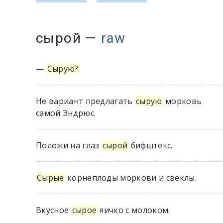
сырой
—
raw
—
Сырую?
Не вариант предлагать
сырую
морковь
самой Эндрюс.
Положи на глаз
сырой
бифштекс.
Сырые
корнеплоды моркови и свеклы.
Вкусное
сырое
яичко с молоком.