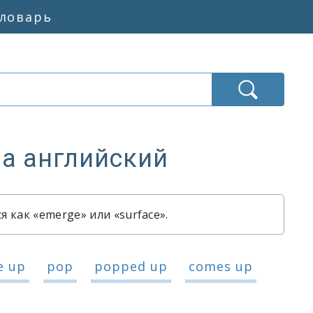
словарь
на английский
 как «emerge» или «surface».
лыть»
лыть»
e up
pop
popped up
comes up