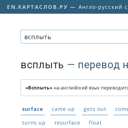
EN.КАРТАСЛОВ.РУ
—
Англо-русский 
Слово или фраза:
всплыть
— перевод 
«Всплыть»
на английский язык переводится
Быстрый перевод слова «всп
Варианты перевода слова «всп
surface
came up
gets out
com
turns up
resurface
float