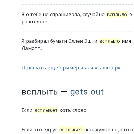
Я о тебе не спрашивала, случайно
всплыло
в
разговоре.
Я разбирал бумаги Эллен Эш, и
всплыло
имя
Ламотт...
Показать ещё примеры для «came up»...
всплыть
—
gets out
Если
всплывет
хоть слово...
Если это вдруг
всплывет,
как думаешь, кто в