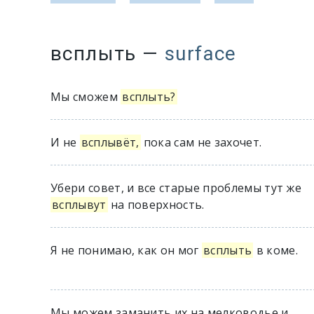
всплыть
—
surface
Мы сможем
всплыть?
И не
всплывёт,
пока сам не захочет.
Убери совет, и все старые проблемы тут же
всплывут
на поверхность.
Я не понимаю, как он мог
всплыть
в коме.
Мы можем заманить их на мелководье и