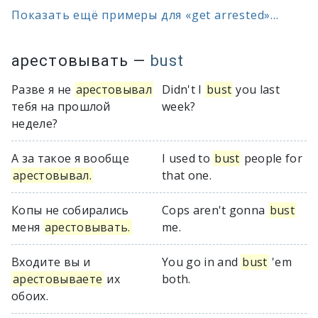
Показать ещё примеры для «get arrested»...
арестовывать
—
bust
Разве я не
арестовывал
Didn't I
bust
you last
тебя на прошлой
week?
неделе?
А за такое я вообще
I used to
bust
people for
арестовывал.
that one.
Копы не собирались
Cops aren't gonna
bust
меня
арестовывать.
me.
Входите вы и
You go in and
bust
'em
арестовываете
их
both.
обоих.