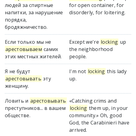
людей за спиртные
for open container, for
напитки, за нарушение
disorderly, for loitering.
порядка,
бродяжничество.
Если только мы не
Except we're
locking
up
арестовываем
самих
the neighborhood
этих местных жителей.
people.
Я не будут
I'm not
locking
this lady
арестовывать
эту
up.
женщину.
Ловить и
арестовывать
«Catching crims and
преступников... в вашем
locking
them up, in your
обществе.
community.» Oh, good
God, the Carabinieri have
arrived.