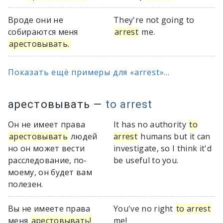
Вроде они не
They're not going to
собираются меня
arrest
me.
арестовывать.
Показать ещё примеры для «arrest»...
арестовывать
—
to arrest
Он не имеет права
It has no authority
to
арестовывать
людей
arrest
humans but it can
но он может вести
investigate, so I think it'd
расследование, по-
be useful to you.
моему, он будет вам
полезен.
Вы не имеете права
You've no right
to arrest
меня
арестовывать!
me!