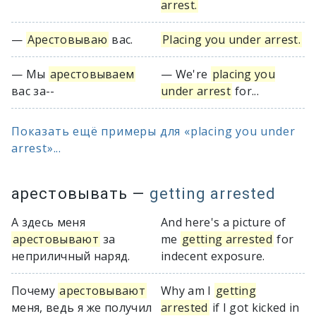
arrest.
—
Арестовываю
вас.
Placing you under arrest.
— Мы
арестовываем
— We're
placing you
вас за--
under arrest
for...
Показать ещё примеры для «placing you under
arrest»...
арестовывать
—
getting arrested
А здесь меня
And here's a picture of
арестовывают
за
me
getting arrested
for
неприличный наряд.
indecent exposure.
Почему
арестовывают
Why am I
getting
меня, ведь я же получил
arrested
if I got kicked in