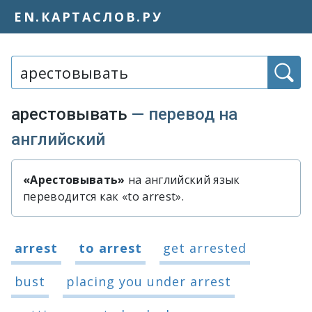
EN.КАРТАСЛОВ.РУ
Слово или фраза:
арестовывать
— перевод на
английский
«Арестовывать»
на английский язык
Быстрый перевод слова «арестов
переводится как «to arrest».
Варианты перевода слова «арестов
arrest
to arrest
get arrested
bust
placing you under arrest