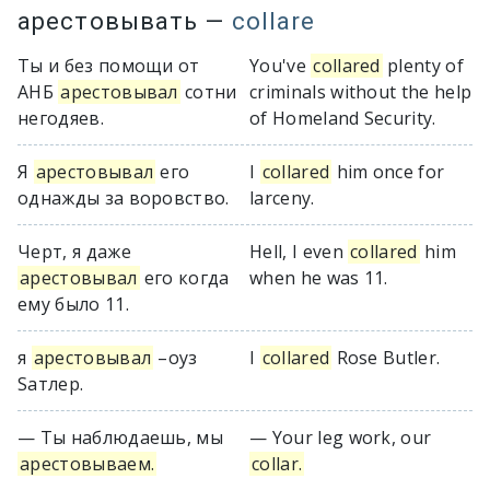
арестовывать
—
collare
Ты и без помощи от
You've
collared
plenty of
АНБ
арестовывал
сотни
criminals without the help
негодяев.
of Homeland Security.
Я
арестовывал
его
I
collared
him once for
однажды за воровство.
larceny.
Черт, я даже
Hell, I even
collared
him
арестовывал
его когда
when he was 11.
ему было 11.
я
арестовывал
–оуз
I
collared
Rose Butler.
Ѕатлер.
— Ты наблюдаешь, мы
— Your leg work, our
арестовываем.
collar.