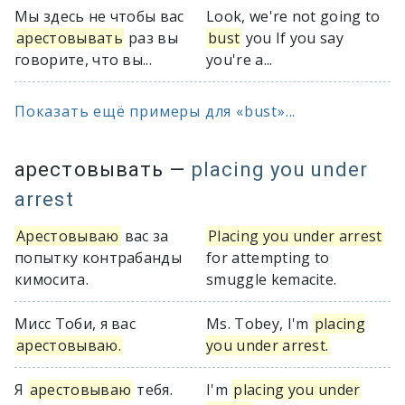
Мы здесь не чтобы вас
Look, we're not going to
арестовывать
раз вы
bust
you If you say
говорите, что вы...
you're a...
Показать ещё примеры для «bust»...
арестовывать
—
placing you under
arrest
Арестовываю
вас за
Placing you under arrest
попытку контрабанды
for attempting to
кимосита.
smuggle kemacite.
Мисс Тоби, я вас
Ms. Tobey, I'm
placing
арестовываю.
you under arrest.
Я
арестовываю
тебя.
I'm
placing you under