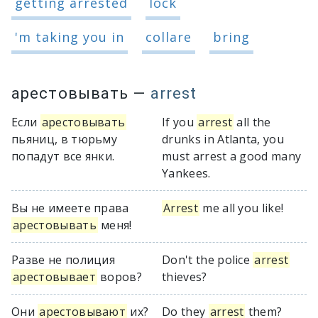
getting arrested
lock
'm taking you in
collare
bring
арестовывать
—
arrest
Если
арестовывать
If you
arrest
all the
пьяниц, в тюрьму
drunks in Atlanta, you
попадут все янки.
must arrest a good many
Yankees.
Вы не имеете права
Arrest
me all you like!
арестовывать
меня!
Разве не полиция
Don't the police
arrest
арестовывает
воров?
thieves?
Они
арестовывают
их?
Do they
arrest
them?