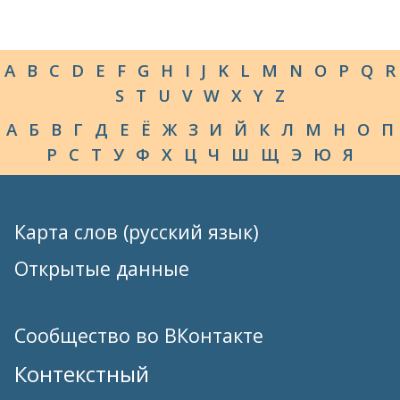
A
B
C
D
E
F
G
H
I
J
K
L
M
N
O
P
Q
R
S
T
U
V
W
X
Y
Z
А
Б
В
Г
Д
Е
Ё
Ж
З
И
Й
К
Л
М
Н
О
П
Р
С
Т
У
Ф
Х
Ц
Ч
Ш
Щ
Э
Ю
Я
Карта слов (русский язык)
Открытые данные
Сообщество во ВКонтакте
Контекстный