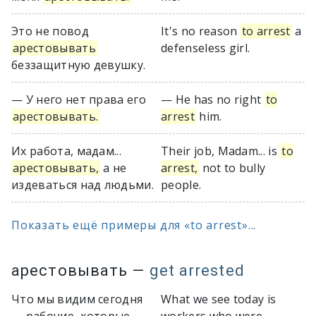
Это не повод
It's no reason
to arrest
a
арестовывать
defenseless girl.
беззащитную девушку.
— У него нет права его
— He has no right
to
арестовывать.
arrest
him.
Их работа, мадам...
Their job, Madam... is
to
арестовывать,
а не
arrest,
not to bully
издеваться над людьми.
people.
Показать ещё примеры для «to arrest»...
арестовывать
—
get arrested
Что мы видим сегодня
What we see today is