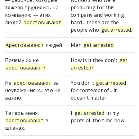
— рабочие, которые
workers who were
тяжело трудились на
producing for this
компанию — этих
company and working
людей
арестовывают.
hard... those are the
people who
get arrested.
Арестовывают
людей.
Men
get arrested.
Почему их не
How is it they don't
get
арестовывают?
arrested?
Не
арестовывают
за
You don't
get arrested
неуважение к... это не
for contempt of... it
важно.
doesn't matter.
Теперь меня
I
get arrested
in my
арестовывают
в
pants all the time now.
штанах.