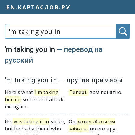
EN.КАРТАСЛОВ.РУ
Слово или фраза:
'm taking you in
— перевод на
русский
Варианты перевода словосочетания «
'm taking you in
— другие примеры
Here's what
I'm taking
Теперь
вам понятно.
him in,
so he can't attack
me again.
He
was taking it in
stride,
Он
хотел обо всём
but he had a friend who
забыть,
но его друг