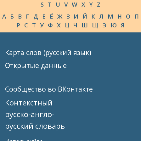
S
T
U
V
W
X
Y
Z
А
Б
В
Г
Д
Е
Ё
Ж
З
И
Й
К
Л
М
Н
О
П
Р
С
Т
У
Ф
Х
Ц
Ч
Ш
Щ
Э
Ю
Я
Карта слов (русский язык)
Открытые данные
Сообщество во ВКонтакте
Контекстный
русско-англо-
русский словарь