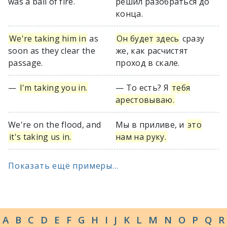
was a ball of fire.
решил разобраться до
конца.
We're taking him in
as
Он будет здесь
сразу
soon as they clear the
же, как расчистят
passage.
проход в скале.
—
I'm taking you in.
— То есть? Я
тебя
арестовываю.
We're on the flood, and
Мы в приливе, и
это
it's taking us in.
нам на руку.
Показать ещё примеры...
A
B
C
D
E
F
G
H
I
J
K
L
M
N
O
P
Q
R