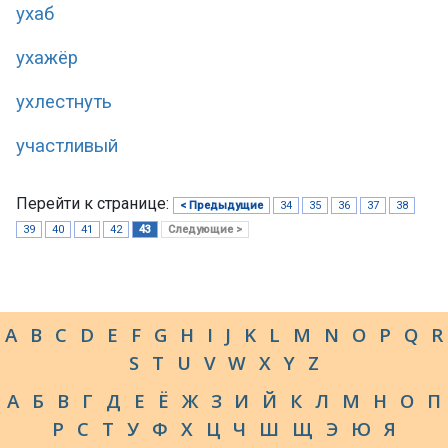
ухаб
ухажёр
ухлестнуть
участливый
Перейти к странице:
< Предыдущие
34
35
36
37
38
39
40
41
42
43
Следующие >
A
B
C
D
E
F
G
H
I
J
K
L
M
N
O
P
Q
R
S
T
U
V
W
X
Y
Z
А
Б
В
Г
Д
Е
Ё
Ж
З
И
Й
К
Л
М
Н
О
П
Р
С
Т
У
Ф
Х
Ц
Ч
Ш
Щ
Э
Ю
Я