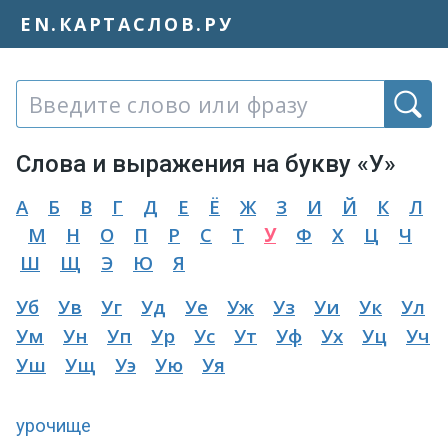
EN.КАРТАСЛОВ.РУ
Слово или фраза:
Слова и выражения на букву «У»
А
Б
В
Г
Д
Е
Ё
Ж
З
И
Й
К
Л
М
Н
О
П
Р
С
Т
У
Ф
Х
Ц
Ч
Ш
Щ
Э
Ю
Я
Уб
Ув
Уг
Уд
Уе
Уж
Уз
Уи
Ук
Ул
Ум
Ун
Уп
Ур
Ус
Ут
Уф
Ух
Уц
Уч
Уш
Ущ
Уэ
Ую
Уя
урочище