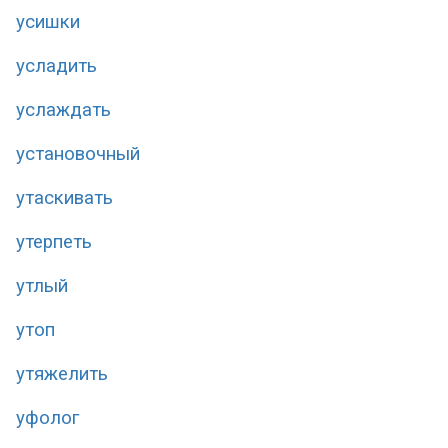
усишки
усладить
услаждать
установочный
утаскивать
утерпеть
утлый
утоп
утяжелить
уфолог