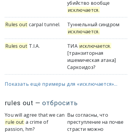
убийство вообще
исключается.
Rules out
carpal tunnel.
Туннельный синдром
исключается.
Rules out
T.I.A.
ТИА
исключается.
[транзиторная
ишемическая атака]
Саркоидоз?
Показать ещё примеры для «исключается»...
rules out
—
отбросить
You will agree that we can
Вы согласны, что
rule out
a crime of
преступление на почве
passion, hm?
страсти можно