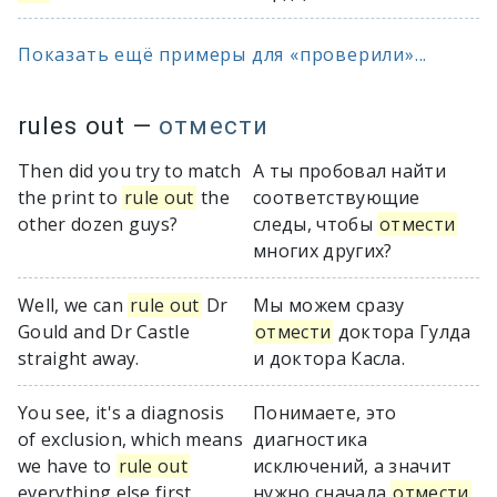
Показать ещё примеры для «проверили»...
rules out
—
отмести
Then did you try to match
А ты пробовал найти
the print to
rule out
the
соответствующие
other dozen guys?
следы, чтобы
отмести
многих других?
Well, we can
rule out
Dr
Мы можем сразу
Gould and Dr Castle
отмести
доктора Гулда
straight away.
и доктора Касла.
You see, it's a diagnosis
Понимаете, это
of exclusion, which means
диагностика
we have to
rule out
исключений, а значит
everything else first.
нужно сначала
отмести