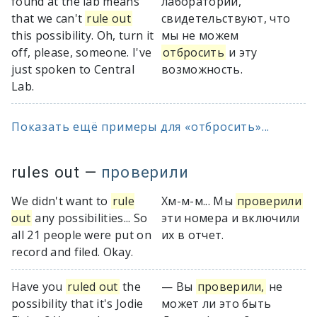
found at the lab means
лаборатории,
that we can't
rule out
свидетельствуют, что
this possibility. Oh, turn it
мы не можем
off, please, someone. I've
отбросить
и эту
just spoken to Central
возможность.
Lab.
Показать ещё примеры для «отбросить»...
rules out
—
проверили
We didn't want to
rule
Хм-м-м... Мы
проверили
out
any possibilities... So
эти номера и включили
all 21 people were put on
их в отчет.
record and filed. Okay.
Have you
ruled out
the
— Вы
проверили,
не
possibility that it's Jodie
может ли это быть