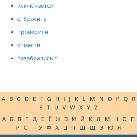
исключается
отбросить
проверили
отмести
разобрались с
A
B
C
D
E
F
G
H
I
J
K
L
M
N
O
P
Q
R
S
T
U
V
W
X
Y
Z
А
Б
В
Г
Д
Е
Ё
Ж
З
И
Й
К
Л
М
Н
О
П
Р
С
Т
У
Ф
Х
Ц
Ч
Ш
Щ
Э
Ю
Я