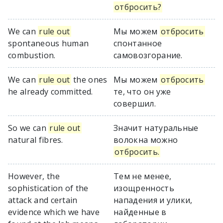
отбросить?
We can
rule out
Мы можем
отбросить
spontaneous human
спонтанное
combustion.
самовозгорание.
We can
rule out
the ones
Мы можем
отбросить
he already committed.
те, что он уже
совершил.
So we can
rule out
Значит натуральные
natural fibres.
волокна можно
отбросить.
However, the
Тем не менее,
sophistication of the
изощренность
attack and certain
нападения и улики,
evidence which we have
найденные в