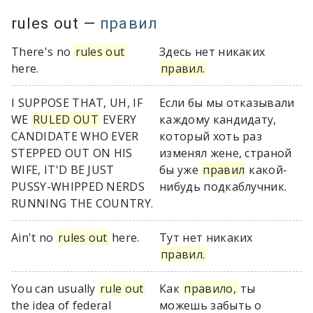
rules out
—
правил
There's no
rules out
Здесь нет никаких
here.
правил.
I SUPPOSE THAT, UH, IF
Если бы мы отказывали
WE
RULED OUT
EVERY
каждому кандидату,
CANDIDATE WHO EVER
который хоть раз
STEPPED OUT ON HIS
изменял жене, страной
WIFE, IT'D BE JUST
бы уже
правил
какой-
PUSSY-WHIPPED NERDS
нибудь подкаблучник.
RUNNING THE COUNTRY.
Ain't no
rules out
here.
Тут нет никаких
правил.
You can usually
rule out
Как
правило,
ты
the idea of federal
можешь забыть о