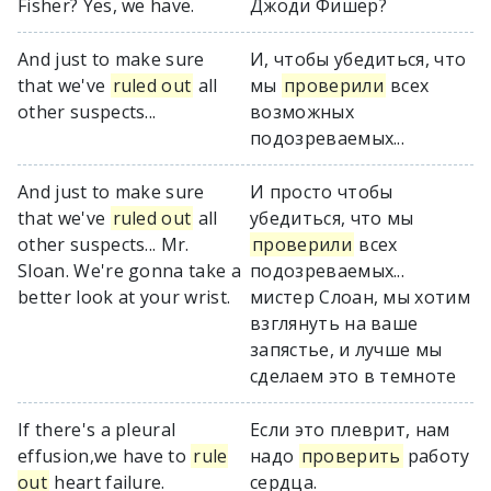
Fisher? Yes, we have.
Джоди Фишер?
And just to make sure
И, чтобы убедиться, что
that we've
ruled out
all
мы
проверили
всех
other suspects...
возможных
подозреваемых...
And just to make sure
И просто чтобы
that we've
ruled out
all
убедиться, что мы
other suspects... Mr.
проверили
всех
Sloan. We're gonna take a
подозреваемых...
better look at your wrist.
мистер Слоан, мы хотим
взглянуть на ваше
запястье, и лучше мы
сделаем это в темноте
If there's a pleural
Если это плеврит, нам
effusion,we have to
rule
надо
проверить
работу
out
heart failure.
сердца.