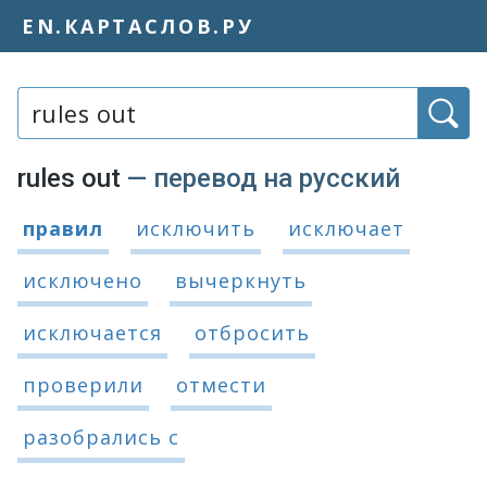
EN.КАРТАСЛОВ.РУ
Слово или фраза:
rules out
— перевод на русский
Варианты перевода словосочетания 
правил
исключить
исключает
исключено
вычеркнуть
исключается
отбросить
проверили
отмести
разобрались с