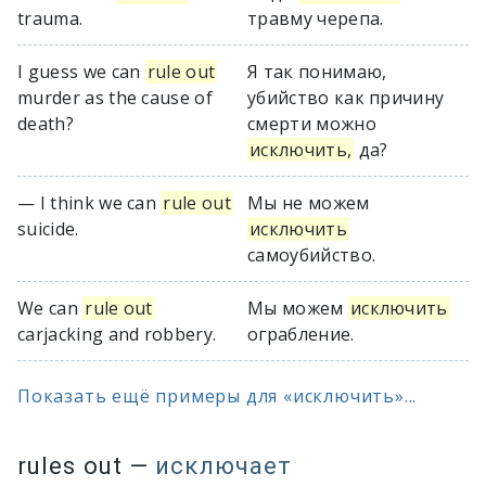
trauma.
травму черепа.
I guess we can
rule out
Я так понимаю,
murder as the cause of
убийство как причину
death?
смерти можно
исключить,
да?
— I think we can
rule out
Мы не можем
suicide.
исключить
самоубийство.
We can
rule out
Мы можем
исключить
carjacking and robbery.
ограбление.
Показать ещё примеры для «исключить»...
rules out
—
исключает