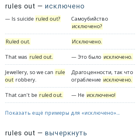
rules out
—
исключено
— Is suicide
ruled out?
Самоубийство
исключено?
Ruled out.
Исключено.
That was
ruled out.
— Это было
исключено.
Jewellery, so we can
rule
Драгоценности, так что
out
robbery.
ограбление
исключено.
That can't be
ruled out.
— Не
исключено!
Показать ещё примеры для «исключено»...
rules out
—
вычеркнуть