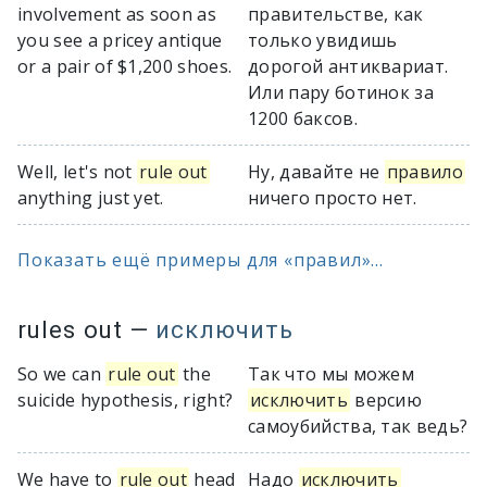
involvement as soon as
правительстве, как
you see a pricey antique
только увидишь
or a pair of $1,200 shoes.
дорогой антиквариат.
Или пару ботинок за
1200 баксов.
Well, let's not
rule out
Ну, давайте не
правило
anything just yet.
ничего просто нет.
Показать ещё примеры для «правил»...
rules out
—
исключить
So we can
rule out
the
Так что мы можем
suicide hypothesis, right?
исключить
версию
самоубийства, так ведь?
We have to
rule out
head
Надо
исключить