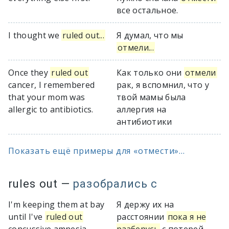
все остальное.
I thought we
ruled out...
Я думал, что мы
отмели...
Once they
ruled out
Как только они
отмели
cancer, I remembered
рак, я вспомнил, что у
that your mom was
твой мамы была
allergic to antibiotics.
аллергия на
антибиотики
Показать ещё примеры для «отмести»...
rules out
—
разобрались с
I'm keeping them at bay
Я держу их на
until I've
ruled out
расстоянии
пока я не