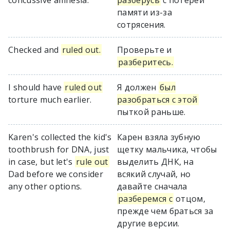
concussive amnesia.
разберусь
с потерей
памяти из-за
сотрясения.
Checked and
ruled out.
Проверьте и
разберитесь.
I should have
ruled out
Я должен
был
torture much earlier.
разобраться с этой
пыткой раньше.
Karen's collected the kid's
Карен взяла зубную
toothbrush for DNA, just
щетку мальчика, чтобы
in case, but let's
rule out
выделить ДНК, на
Dad before we consider
всякий случай, но
any other options.
давайте сначала
разберемся с
отцом,
прежде чем браться за
другие версии.