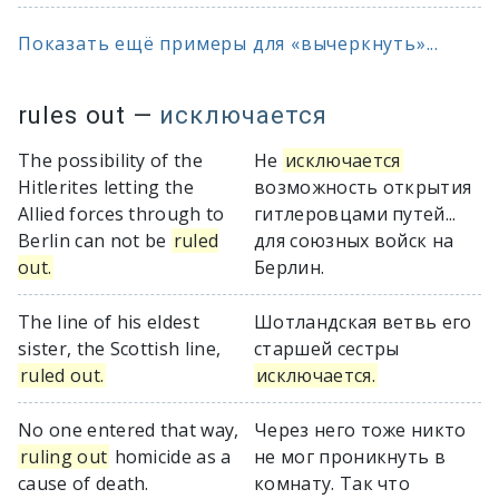
Показать ещё примеры для «вычеркнуть»...
rules out
—
исключается
The possibility of the
Не
исключается
Hitlerites letting the
возможность открытия
Allied forces through to
гитлеровцами путей...
Berlin can not be
ruled
для союзных войск на
out.
Берлин.
The line of his eldest
Шотландская ветвь его
sister, the Scottish line,
старшей сестры
ruled out.
исключается.
No one entered that way,
Через него тоже никто
ruling out
homicide as a
не мог проникнуть в
cause of death.
комнату. Так что