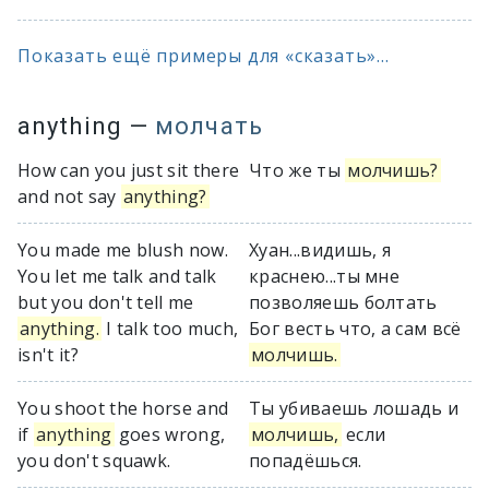
Показать ещё примеры для «сказать»...
anything
—
молчать
How can you just sit there
Что же ты
молчишь?
and not say
anything?
You made me blush now.
Хуан...видишь, я
You let me talk and talk
краснею...ты мне
but you don't tell me
позволяешь болтать
anything.
I talk too much,
Бог весть что, а сам всё
isn't it?
молчишь.
You shoot the horse and
Ты убиваешь лошадь и
if
anything
goes wrong,
молчишь,
если
you don't squawk.
попадёшься.