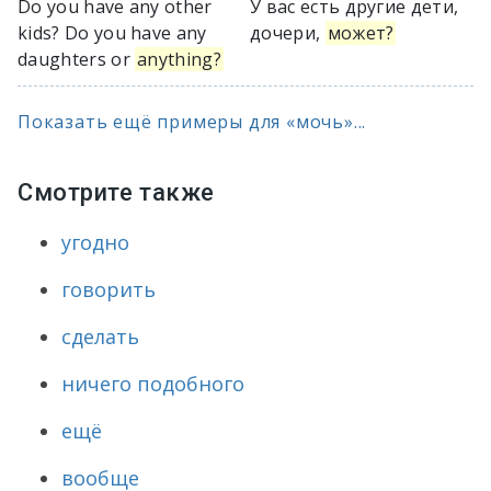
Do you have any other
У вас есть другие дети,
kids? Do you have any
дочери,
может?
daughters or
anything?
Показать ещё примеры для «мочь»...
Смотрите также
угодно
говорить
сделать
ничего подобного
ещё
вообще