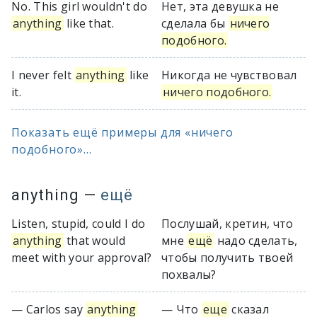
No. This girl wouldn't do
Нет, эта девушка не
anything
like that.
сделала бы
ничего
подобного.
I never felt
anything
like
Никогда не чувствовал
it.
ничего подобного.
Показать ещё примеры для «ничего
подобного»...
anything
—
ещё
Listen, stupid, could I do
Послушай, кретин, что
anything
that would
мне
ещё
надо сделать,
meet with your approval?
чтобы получить твоей
похвалы?
— Carlos say
anything
— Что
еще
сказал