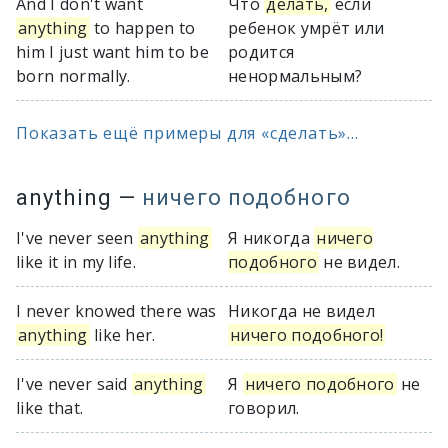
And I don't want
Что
делать,
если
anything
to happen to
ребенок умрёт или
him I just want him to be
родится
born normally.
ненормальным?
Показать ещё примеры для «сделать»...
anything
—
ничего подобного
I've never seen
anything
Я никогда
ничего
like it in my life.
подобного
не видел.
I never knowed there was
Никогда не видел
anything
like her.
ничего подобного!
I've never said
anything
Я
ничего подобного
не
like that.
говорил.