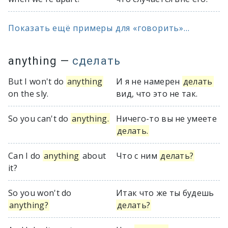
Показать ещё примеры для «говорить»...
anything
—
сделать
But I won't do
anything
И я не намерен
делать
on the sly.
вид, что это не так.
So you can't do
anything.
Ничего-то вы не умеете
делать.
Can I do
anything
about
Что с ним
делать?
it?
So you won't do
Итак что же ты будешь
anything?
делать?