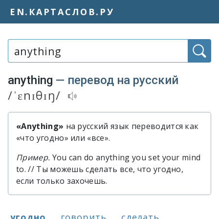
EN.КАРТАСЛОВ.РУ
Слово или фраза:
anything
— перевод на русский
/ˈɛnɪθɪŋ/
Транскрипция и аудиопроизношение 
«Anything»
на русский язык переводится как
Быстрый перевод слова «anything
«что угодно» или «все».
Пример.
You can do anything you set your mind
to. // Ты можешь сделать все, что угодно,
если только захочешь.
Варианты перевода слова «anything
угодно
говорить
сделать