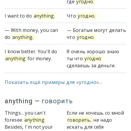
где
угодно.
I want to do
anything.
Что
угодно.
— With money, you can
— Богатые могут делать
do
anything.
что
угодно.
I know better. You'll do
Я очень хорошо знаю
anything
for money.
ты что
угодно
сделаешь за деньги.
Показать ещё примеры для «угодно»...
anything
—
говорить
Things... you can't
Если не хочешь со мной
foresee
anything
говорить,
не надо
Besides, I'm not your
искать для себя