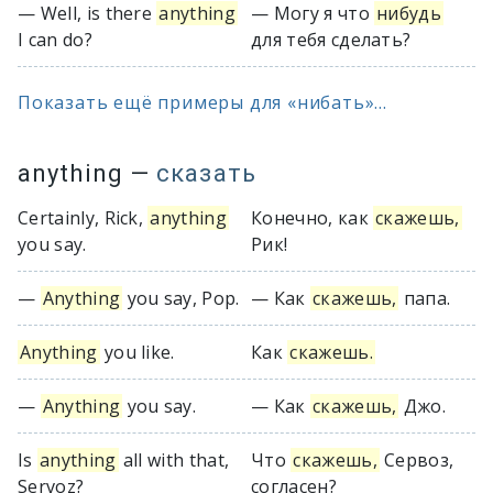
— Well, is there
anything
— Могу я что
нибудь
I can do?
для тебя сделать?
Показать ещё примеры для «нибать»...
anything
—
сказать
Certainly, Rick,
anything
Конечно, как
скажешь,
you say.
Рик!
—
Anything
you say, Pop.
— Как
скажешь,
папа.
Anything
you like.
Как
скажешь.
—
Anything
you say.
— Как
скажешь,
Джо.
Is
anything
all with that,
Что
скажешь,
Сервоз,
Servoz?
согласен?