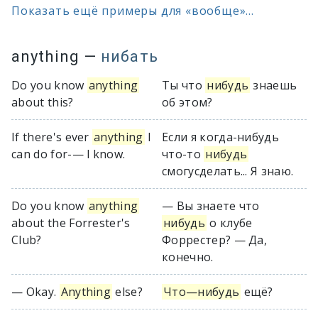
Показать ещё примеры для «вообще»...
anything
—
нибать
Do you know
anything
Ты что
нибудь
знаешь
about this?
об этом?
If there's ever
anything
I
Если я когда-нибудь
can do for-— l know.
что-то
нибудь
смогусделать... Я знаю.
Do you know
anything
— Вы знаете что
about the Forrester's
нибудь
о клубе
Club?
Форрестер? — Да,
конечно.
— Okay.
Anything
else?
Что—нибудь
ещё?