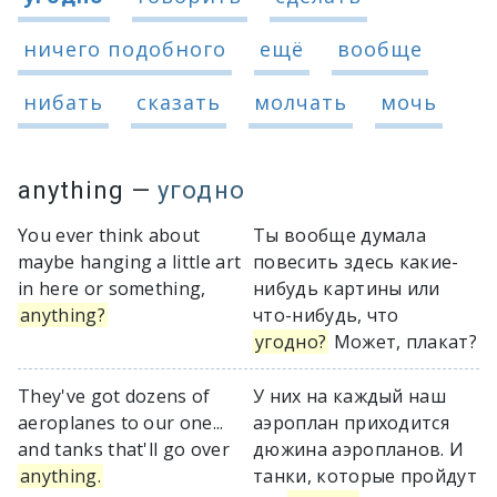
ничего подобного
ещё
вообще
нибать
сказать
молчать
мочь
anything
—
угодно
You ever think about
Ты вообще думала
maybe hanging a little art
повесить здесь какие-
in here or something,
нибудь картины или
anything?
что-нибудь, что
угодно?
Может, плакат?
They've got dozens of
У них на каждый наш
aeroplanes to our one...
аэроплан приходится
and tanks that'll go over
дюжина аэропланов. И
anything.
танки, которые пройдут