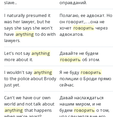
slave...
оправданий.
I naturally presumed it
Полагаю, ее адвокат. Но
was her lawyer, but he
он говорит,.. ...она не
says she says she won't
хочет
говорить
через
have
anything
to do with
адвокатов.
lawyers.
Let's not say
anything
Давайте не будем
more about it.
говорить
об этом.
I wouldn't say
anything
Я не буду
говорить
to the police about Brody
полиции о Броди прямо
just yet.
сейчас.
Can't we have our own
Давай наслаждаться
world and not talk about
нашим миром, и не
anything
that happens
будем
говорить
о том,
when we're apart?
что случается вне его.