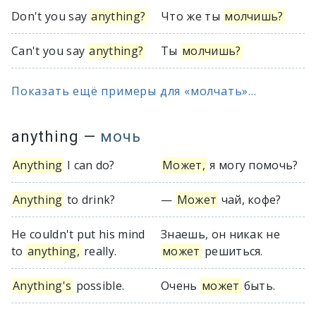
Don't you say
anything?
Что же ты
молчишь?
Can't you say
anything?
Ты
молчишь?
Показать ещё примеры для «молчать»...
anything
—
мочь
Anything
I can do?
Может,
я могу помочь?
Anything
to drink?
—
Может
чай, кофе?
He couldn't put his mind
Знаешь, он никак не
to
anything,
really.
может
решиться.
Anything's
possible.
Очень
может
быть.