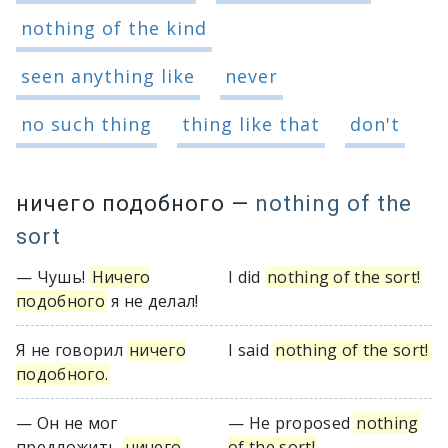
nothing of the kind
seen anything like
never
no such thing
thing like that
don't
ничего подобного
—
nothing of the
sort
— Чушь!
Ничего
I did
nothing of the sort!
подобного
я не делал!
Я не говорил
ничего
I said
nothing of the sort!
подобного.
— Он не мог
— He proposed
nothing
предложить
ничего
of the sort!