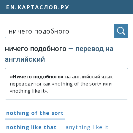
EN.КАРТАСЛОВ.РУ
Слово или фраза:
ничего подобного
— перевод на
английский
«Ничего подобного»
на английский язык
Быстрый перевод словосочетания 
переводится как «nothing of the sort» или
«nothing like it».
Варианты перевода словосочетания
nothing of the sort
nothing like that
anything like it