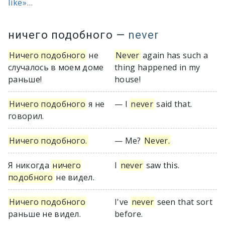
like»...
ничего подобного
—
never
Ничего подобного
не
Never
again has such a
случалось в моем доме
thing happened in my
раньше!
house!
Ничего подобного
я не
— I
never
said that.
говорил.
Ничего подобного.
— Me?
Never.
Я никогда
ничего
I
never
saw this.
подобного
не видел.
Ничего подобного
I've
never
seen that sort
раньше не видел.
before.