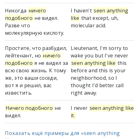
Никогда
ничего
I haven't
seen anything
подобного
не видел.
like
that except, uh,
Разве что
molecular acid.
молекулярную кислоту.
Простите, что разбудил,
Lieutenant, I'm sorry to
лейтенант, но
ничего
wake you but I've never
подобного
я не видел за
seen anything like
this
всю свою жизнь. К тому
before and this is your
же, это ваши соседи,
neighborhood, so I
вот я и решил, вас
thought I'd better call
известить.
right away.
Ничего подобного
не
I never
seen anything like
видел.
it.
Показать ещё примеры для «seen anything