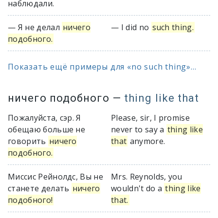
наблюдали.
— Я не делал
ничего
— I did no
such thing.
подобного.
Показать ещё примеры для «no such thing»...
ничего подобного
—
thing like that
Пожалуйста, сэр. Я
Please, sir, I promise
обещаю больше не
never to say a
thing like
говорить
ничего
that
anymore.
подобного.
Миссис Рейнолдс, Вы не
Mrs. Reynolds, you
станете делать
ничего
wouldn't do a
thing like
подобного!
that.