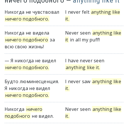
ничего подобного
—
anything like it
Никогда не чувствовал
I never felt
anything like
ничего подобного.
it.
Никогда не видела
Never seen
anything like
ничего подобного
за
it
in all my puff!
всю свою жизнь!
— Я никогда не видел
I have never seen
ничего подобного.
anything like it.
Будто люминесценция.
I never saw
anything like
Я никогда не видел
it.
ничего подобного.
Никогда
ничего
Never seen
anything like
подобного
не видел.
it.