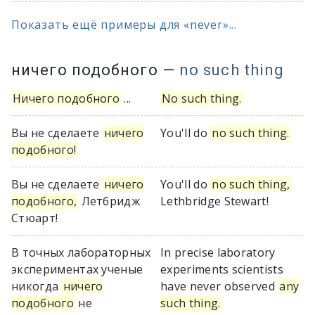
Показать ещё примеры для «never»...
ничего подобного
—
no such thing
Ничего подобного
...
No such thing.
Вы не сделаете
ничего
You'll do
no such thing.
подобного!
Вы не сделаете
ничего
You'll do
no such thing,
подобного,
Летбридж
Lethbridge Stewart!
Стюарт!
В точных лабораторных
In precise laboratory
экспериментах ученые
experiments scientists
никогда
ничего
have never observed
any
подобного
не
such thing.