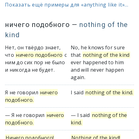
Показать ещё примеры для «anything like it»...
ничего подобного
—
nothing of the
kind
Нет, он твёрдо знает,
No, he knows for sure
что
ничего подобного
с
that
nothing of the kind
ним до сих пор не было
ever happened to him
и никогда не будет.
and will never happen
again.
Я не говорил
ничего
I said
nothing of the kind.
подобного.
— Я не говорил
ничего
— I said
nothing of the
подобного.
kind.
Ничего подобного!
Nothing of the kind!