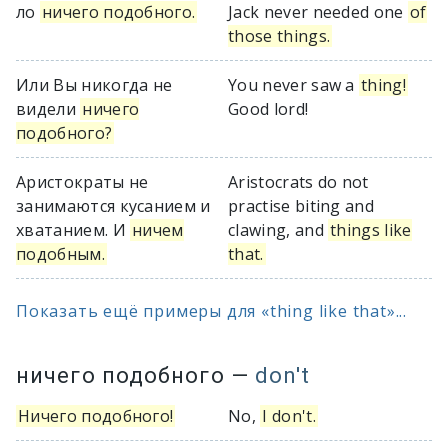
ло
ничего подобного.
Jack never needed one
of
those things.
Или Вы никогда не
You never saw a
thing!
видели
ничего
Good lord!
подобного?
Аристократы не
Aristocrats do not
занимаются кусанием и
practise biting and
хватанием. И
ничем
clawing, and
things like
подобным.
that.
Показать ещё примеры для «thing like that»...
ничего подобного
—
don't
Ничего подобного!
No,
I don't.