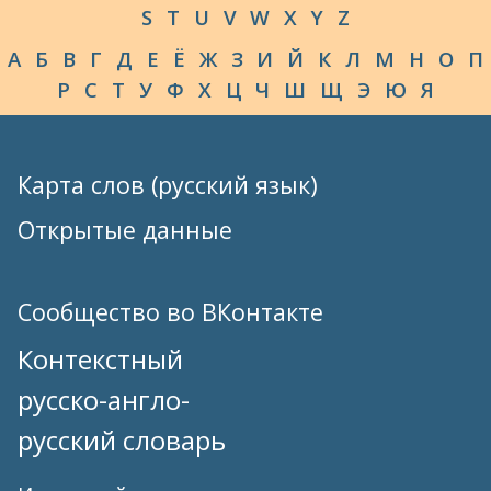
S
T
U
V
W
X
Y
Z
А
Б
В
Г
Д
Е
Ё
Ж
З
И
Й
К
Л
М
Н
О
П
Р
С
Т
У
Ф
Х
Ц
Ч
Ш
Щ
Э
Ю
Я
Карта слов (русский язык)
Открытые данные
Сообщество во ВКонтакте
Контекстный
русско-англо-
русский словарь