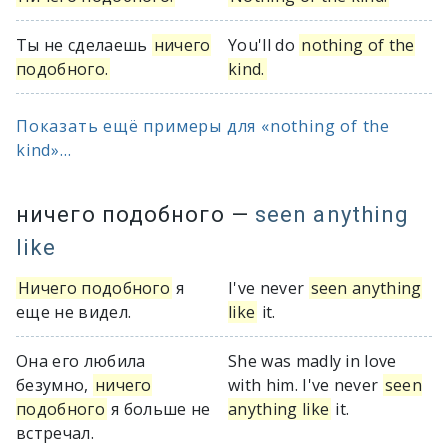
Ты не сделаешь
ничего
You'll do
nothing of the
подобного.
kind.
Показать ещё примеры для «nothing of the
kind»...
ничего подобного
—
seen anything
like
Ничего подобного
я
I've never
seen anything
еще не видел.
like
it.
Она его любила
She was madly in love
безумно,
ничего
with him. I've never
seen
подобного
я больше не
anything like
it.
встречал.