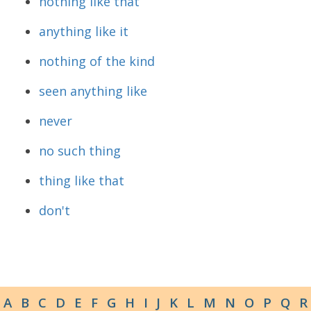
nothing like that
anything like it
nothing of the kind
seen anything like
never
no such thing
thing like that
don't
A
B
C
D
E
F
G
H
I
J
K
L
M
N
O
P
Q
R