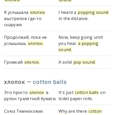
Я услышала
хлопки
I heard a
popping sound
выстрелов где-то
in the distance.
снаружи.
Продолжай, пока не
Now, keep going until
услышишь
хлопок.
you hear
a popping
sound.
Громкий
хлопок.
A solid
pop sound.
хлопок
—
cotton balls
Это просто
хлопок
в
It's just
cotton balls
on
рулон туалетной бумаги.
toilet paper rolls.
Союз Темнокожих
Why are there
cotton