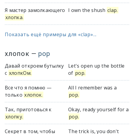
Я мастер замолкающего
I own the shush
clap.
хлопка.
Показать ещё примеры для «clap»...
хлопок
—
pop
Давай откроем бутылку
Let's open up the bottle
с
хлопкОм.
of
pop.
Все что я помню —
All I remember was a
только
хлопок.
pop.
Так, приготовься к
Okay, ready yourself for a
хлопку.
pop.
Секрет в том, чтобы
The trick is, you don't