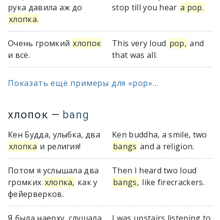
рука давила аж до
stop till you hear
a pop.
хлопка.
Очень громкий
хлопок
This very loud
pop,
and
и всё.
that was all.
Показать ещё примеры для «pop»...
хлопок
—
bang
Кен Будда, улыбка, два
Ken buddha, a smile, two
хлопка
и религия!
bangs
and a religion.
Потом я услышала два
Then I heard two loud
громких
хлопка,
как у
bangs,
like firecrackers.
фейерверков.
Я была наерху, слушала
I was upstairs listening to