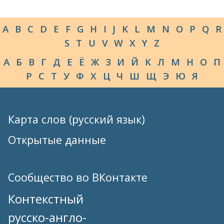
A
B
C
D
E
F
G
H
I
J
K
L
M
N
O
P
Q
R
S
T
U
V
W
X
Y
Z
А
Б
В
Г
Д
Е
Ё
Ж
З
И
Й
К
Л
М
Н
О
П
Р
С
Т
У
Ф
Х
Ц
Ч
Ш
Щ
Э
Ю
Я
Карта слов (русский язык)
Открытые данные
Сообщество во ВКонтакте
Контекстный
русско-англо-