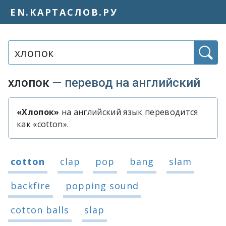
EN.КАРТАСЛОВ.РУ
Слово или фраза:
хлопок
— перевод на английский
«Хлопок»
на английский язык переводится
Быстрый перевод слова «хлопок»
как «cotton».
Варианты перевода слова «хлопок»
cotton
clap
pop
bang
slam
backfire
popping sound
cotton balls
slap