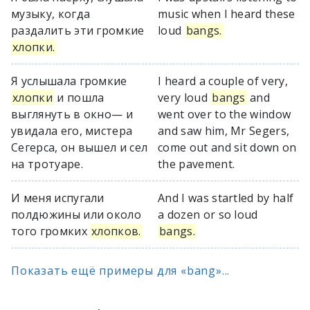
музыку, когда
music when I heard these
раздалить эти громкие
loud
bangs.
хлопки.
Я услышала громкие
I heard a couple of very,
хлопки
и пошла
very loud
bangs
and
выглянуть в окно— и
went over to the window
увидала его, мистера
and saw him, Mr Segers,
Сегерса, он вышел и сел
come out and sit down on
на тротуаре.
the pavement.
И меня испугали
And I was startled by half
полдюжины или около
a dozen or so loud
того громких
хлопков.
bangs.
Показать ещё примеры для «bang»...