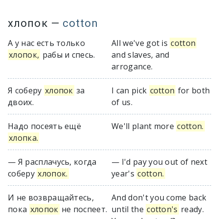
хлопок
—
cotton
А у нас есть только
All we've got is
cotton
хлопок,
рабы и спесь.
and slaves, and
arrogance.
Я соберу
хлопок
за
I can pick
cotton
for both
двоих.
of us.
Надо посеять ещё
We'll plant more
cotton.
хлопка.
— Я расплачусь, когда
— I'd pay you out of next
соберу
хлопок.
year's
cotton.
И не возвращайтесь,
And don't you come back
пока
хлопок
не поспеет.
until the
cotton's
ready.