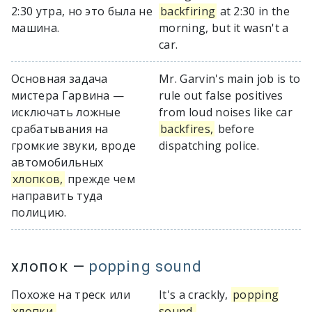
2:30 утра, но это была не
backfiring
at 2:30 in the
машина.
morning, but it wasn't a
car.
Основная задача
Mr. Garvin's main job is to
мистера Гарвина —
rule out false positives
исключать ложные
from loud noises like car
срабатывания на
backfires,
before
громкие звуки, вроде
dispatching police.
автомобильных
хлопков,
прежде чем
направить туда
полицию.
хлопок
—
popping sound
Похоже на треск или
It's a crackly,
popping
хлопки.
sound.