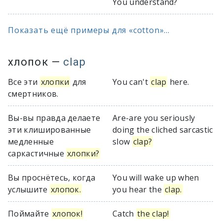
You understand?
Показать ещё примеры для «cotton»...
хлопок
—
clap
Все эти
хлопки
для
You can't
clap
here.
смертников.
Вы-вы правда делаете
Are-are you seriously
эти клишированные
doing the cliched sarcastic
медленные
slow
clap?
саркастичные
хлопки?
Вы проснётесь, когда
You will wake up when
услышите
хлопок.
you hear the
clap.
Поймайте
хлопок!
Catch
the clap!