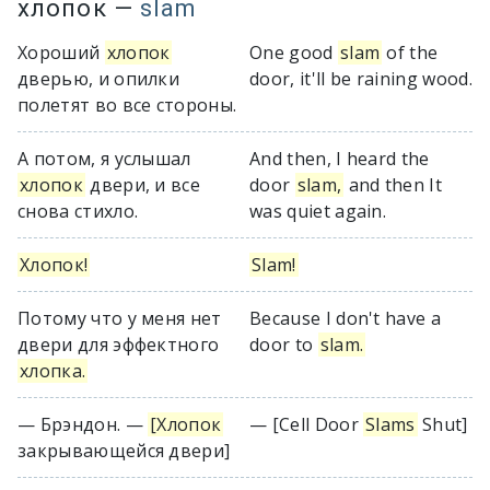
хлопок
—
slam
Хороший
хлопок
One good
slam
of the
дверью, и опилки
door, it'll be raining wood.
полетят во все стороны.
А потом, я услышал
And then, I heard the
хлопок
двери, и все
door
slam,
and then It
снова стихло.
was quiet again.
Хлопок!
Slam!
Потому что у меня нет
Because I don't have a
двери для эффектного
door to
slam.
хлопка.
— Брэндон. —
[Хлопок
— [Cell Door
Slams
Shut]
закрывающейся двери]