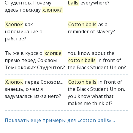
Студентов. Почему
balls
everywhere?
здесь повсюду
хлопок?
Хлопок
как
Cotton balls
as a
напоминание о
reminder of slavery?
рабстве?
Ты же в курсе о
хлопке
You know about the
прямо перед Союзом
cotton balls
in front of
Темнокожих Студентов?
the Black Student Union?
Хлопок
перед Союзом...
Cotton balls
in front of
знаешь, о чем я
the Black Student Union,
задумалась из-за него?
you know what that
makes me think of?
Показать ещё примеры для «cotton balls»...