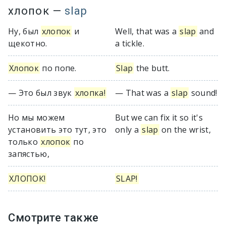
хлопок
—
slap
Ну, был
хлопок
и
Well, that was a
slap
and
щекотно.
a tickle.
Хлопок
по попе.
Slap
the butt.
— Это был звук
хлопка!
— That was a
slap
sound!
Но мы можем
But we can fix it so it's
установить это тут, это
only a
slap
on the wrist,
только
хлопок
по
запястью,
ХЛОПОК!
SLAP!
Смотрите также