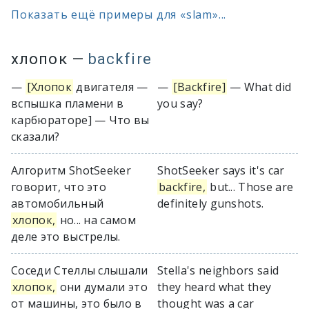
Показать ещё примеры для «slam»...
хлопок
—
backfire
—
[Хлопок
двигателя —
—
[Backfire]
— What did
вспышка пламени в
you say?
карбюраторе] — Что вы
сказали?
Алгоритм ShotSeeker
ShotSeeker says it's car
говорит, что это
backfire,
but... Those are
автомобильный
definitely gunshots.
хлопок,
но... на самом
деле это выстрелы.
Соседи Стеллы слышали
Stella's neighbors said
хлопок,
они думали это
they heard what they
от машины, это было в
thought was a car