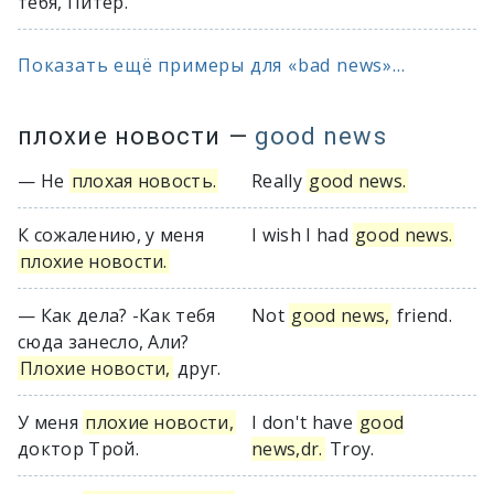
тебя, Питер.
Показать ещё примеры для «bad news»...
плохие новости
—
good news
— Не
плохая новость.
Really
good news.
К сожалению, у меня
I wish I had
good news.
плохие новости.
— Как дела? -Как тебя
Not
good news,
friend.
сюда занесло, Али?
Плохие новости,
друг.
У меня
плохие новости,
I don't have
good
доктор Трой.
news,dr.
Troy.