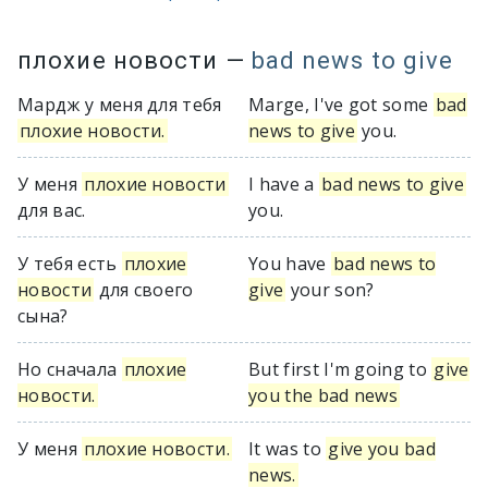
плохие новости
—
bad news to give
Мардж у меня для тебя
Marge, I've got some
bad
плохие новости.
news to give
you.
У меня
плохие новости
I have a
bad news to give
для вас.
you.
У тебя есть
плохие
You have
bad news to
новости
для своего
give
your son?
сына?
Но сначала
плохие
But first I'm going to
give
новости.
you the bad news
У меня
плохие новости.
It was to
give you bad
news.