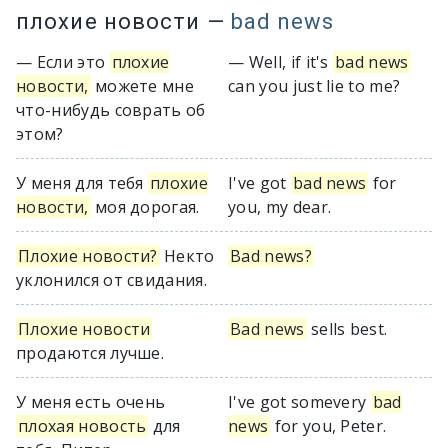
плохие новости
—
bad news
— Если это
плохие
— Well, if it's
bad news
новости,
можете мне
can you just lie to me?
что-нибудь соврать об
этом?
У меня для тебя
плохие
I've got
bad news
for
новости,
моя дорогая.
you, my dear.
Плохие новости?
Некто
Bad news?
уклонился от свидания.
Плохие новости
Bad news
sells best.
продаются лучше.
У меня есть очень
I've got somevery
bad
плохая новость
для
news
for you, Peter.