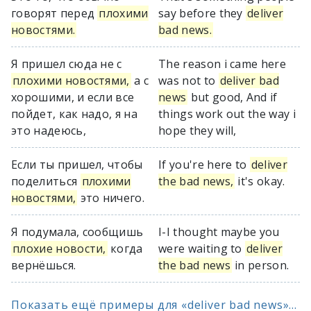
говорят перед
плохими
say before they
deliver
новостями.
bad news.
Я пришел сюда не с
The reason i came here
плохими новостями,
а с
was not to
deliver bad
хорошими, и если все
news
but good, And if
пойдет, как надо, я на
things work out the way i
это надеюсь,
hope they will,
Если ты пришел, чтобы
If you're here to
deliver
поделиться
плохими
the bad news,
it's okay.
новостями,
это ничего.
Я подумала, сообщишь
I-I thought maybe you
плохие новости,
когда
were waiting to
deliver
вернёшься.
the bad news
in person.
Показать ещё примеры для «deliver bad news»...