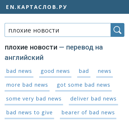
EN.КАРТАСЛОВ.РУ
Слово или фраза:
плохие новости
— перевод на
английский
Варианты перевода словосочетания
bad news
good news
bad
news
more bad news
got some bad news
some very bad news
deliver bad news
bad news to give
bearer of bad news