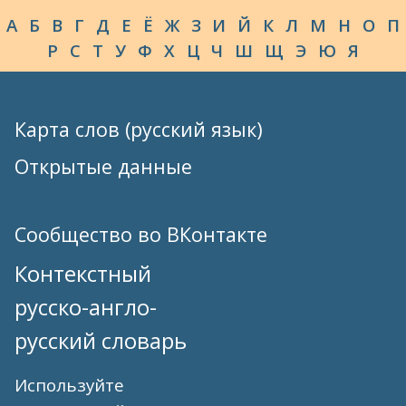
А
Б
В
Г
Д
Е
Ё
Ж
З
И
Й
К
Л
М
Н
О
П
Р
С
Т
У
Ф
Х
Ц
Ч
Ш
Щ
Э
Ю
Я
Карта слов (русский язык)
Открытые данные
Сообщество во ВКонтакте
Контекстный
русско-англо-
русский словарь
Используйте