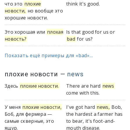
что это
плохие
think it's good.
новости,
но вообще это
хорошие новости.
Это хорошая или
плохая
Is that good for us or
новость?
bad
for us?
Показать ещё примеры для «bad»...
плохие новости
—
news
Здесь
плохие новости.
There are hard
news
come with this.
У меня
плохие новости,
I've got hard
news,
Bob,
Боб, для фермера —
the hardest a farmer has
самые скверные, это
to bear, it's foot-and-
ящур.
mouth disease.