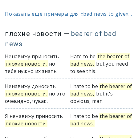
Показать ещё примеры для «bad news to give»...
плохие новости
—
bearer of bad
news
Ненавижу приносить
Hate to be
the bearer of
плохие новости,
но
bad news,
but you need
тебе нужно их знать.
to see this.
Ненавижу доносить
I hate to be
the bearer of
плохие новости,
но это
bad news,
but it's
очевидно, чувак.
obvious, man.
Я ненавижу приносить
I hate to be
the bearer of
плохие новости.
bad news.