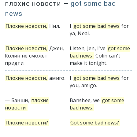
плохие новости
—
got some bad
news
Плохие новости,
Нил.
I
got some bad news
for
ya, Neal.
Плохие новости,
Джен,
Listen, Jen, I've
got some
Колин не сможет
bad news,
Colin can't
придти.
make it tonight.
Плохие новости,
амиго.
I
got some bad news
for
you, amigo.
— Банши,
плохие
Banshee, we
got some
новости.
bad news.
Плохие новости?
Got some bad news?