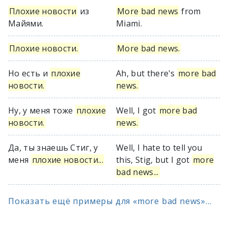
Плохие новости
из
More bad news
from
Майями.
Miami.
Плохие новости.
More bad news.
Но есть и
плохие
Ah, but there's
more bad
новости.
news.
Ну, у меня тоже
плохие
Well, I got
more bad
новости.
news.
Да, ты знаешь Стиг, у
Well, I hate to tell you
меня
плохие новости...
this, Stig, but I got
more
bad news...
Показать ещё примеры для «more bad news»...