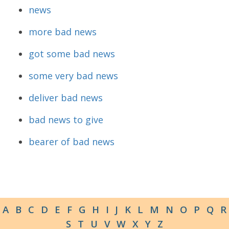
news
more bad news
got some bad news
some very bad news
deliver bad news
bad news to give
bearer of bad news
A
B
C
D
E
F
G
H
I
J
K
L
M
N
O
P
Q
R
S
T
U
V
W
X
Y
Z