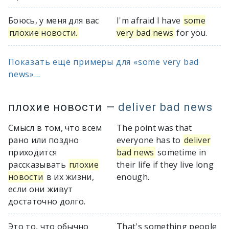
Боюсь, у меня для вас
I'm afraid I have
some
плохие новости.
very bad news
for you.
Показать ещё примеры для «some very bad
news»...
плохие новости
—
deliver bad news
Смысл в том, что всем
The point was that
рано или поздно
everyone has to
deliver
приходится
bad news
sometime in
рассказывать
плохие
their life if they live long
новости
в их жизни,
enough.
если они живут
достаточно долго.
Это то, что обычно
That's something people