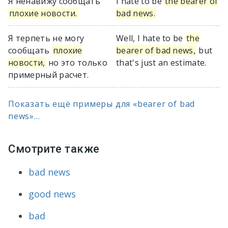
Я ненавижу сообщать
I hate to be
the bearer of
плохие новости.
bad news.
Я терпеть не могу
Well, I hate to be
the
сообщать
плохие
bearer of bad news,
but
новости,
но это только
that's just an estimate.
примерный расчет.
Показать ещё примеры для «bearer of bad
news»...
Смотрите также
bad news
good news
bad