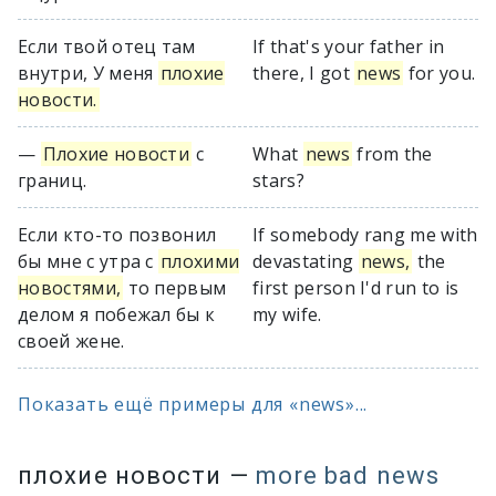
Если твой отец там
If that's your father in
внутри, У меня
плохие
there, I got
news
for you.
новости.
—
Плохие новости
с
What
news
from the
границ.
stars?
Если кто-то позвонил
If somebody rang me with
бы мне с утра с
плохими
devastating
news,
the
новостями,
то первым
first person I'd run to is
делом я побежал бы к
my wife.
своей жене.
Показать ещё примеры для «news»...
плохие новости
—
more bad news