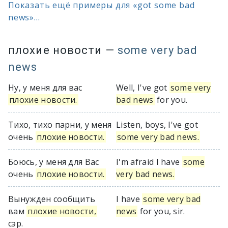
Показать ещё примеры для «got some bad
news»...
плохие новости
—
some very bad
news
Ну, у меня для вас
Well, I've got
some very
плохие новости.
bad news
for you.
Тихо, тихо парни, у меня
Listen, boys, I've got
очень
плохие новости.
some very bad news.
Боюсь, у меня для Вас
I'm afraid I have
some
очень
плохие новости.
very bad news.
Вынужден сообщить
I have
some very bad
вам
плохие новости,
news
for you, sir.
сэр.