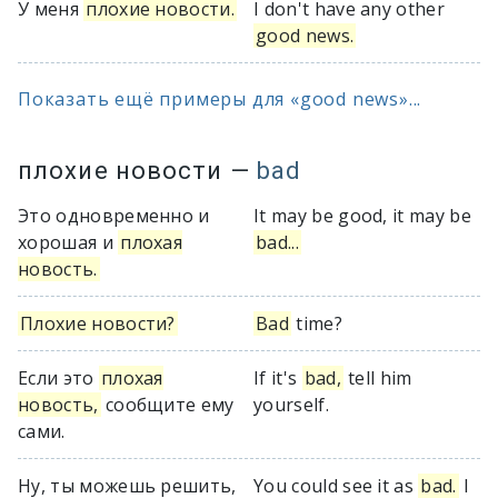
У меня
плохие новости.
I don't have any other
good news.
Показать ещё примеры для «good news»...
плохие новости
—
bad
Это одновременно и
It may be good, it may be
хорошая и
плохая
bad...
новость.
Плохие новости?
Bad
time?
Если это
плохая
If it's
bad,
tell him
новость,
сообщите ему
yourself.
сами.
Ну, ты можешь решить,
You could see it as
bad.
I