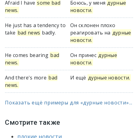
Afraid I have
some bad
Боюсь, у меня
дурные
news.
новости.
He just has a tendency to
Он склонен плохо
take
bad news
badly.
реагировать на
дурные
новости.
He comes bearing
bad
Он принес
дурные
news.
новости.
And there's more
bad
И ещё
дурные новости.
news.
Показать ещё примеры для «дурные новости»...
Смотрите также
плохие новости