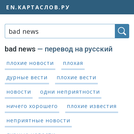
EN.КАРТАСЛОВ.РУ
Слово или фраза:
bad news
— перевод на русский
Варианты перевода словосочетания
плохие новости
плохая
дурные вести
плохие вести
новости
одни неприятности
ничего хорошего
плохие известия
неприятные новости