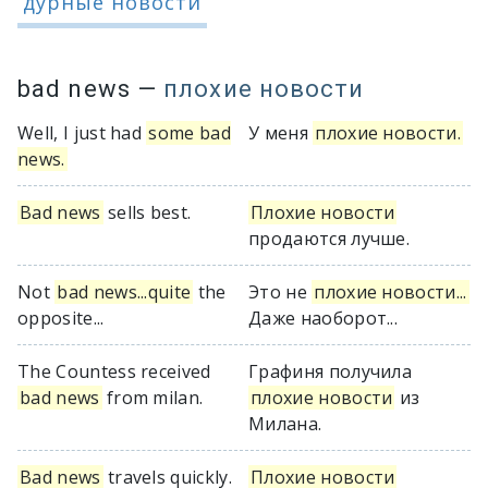
дурные новости
bad news
—
плохие новости
Well, I just had
some bad
У меня
плохие новости.
news.
Bad news
sells best.
Плохие новости
продаются лучше.
Not
bad news...quite
the
Это не
плохие новости...
opposite...
Даже наоборот...
The Countess received
Графиня получила
bad news
from milan.
плохие новости
из
Милана.
Bad news
travels quickly.
Плохие новости