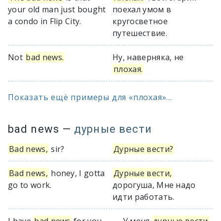
your old man just bought
поехал умом в
a condo in Flip City.
кругосветное
путешествие.
Not
bad news.
Ну, наверняка, не
плохая.
Показать ещё примеры для «плохая»...
bad news
—
дурные вести
Bad news,
sir?
Дурные вести?
Bad news,
honey, I gotta
Дурные вести,
go to work.
дорогуша, Мне надо
идти работать.