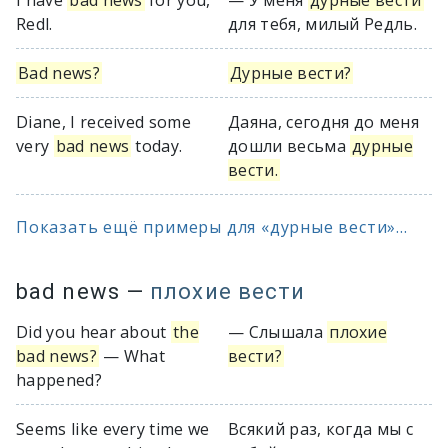
I have
bad news
for you,
— У меня
дурные вести
Redl.
для тебя, милый Редль.
Bad news?
Дурные вести?
Diane, I received some
Даяна, сегодня до меня
very
bad news
today.
дошли весьма
дурные
вести.
Показать ещё примеры для «дурные вести»...
bad news
—
плохие вести
Did you hear about
the
— Слышала
плохие
bad news?
— What
вести?
happened?
Seems like every time we
Всякий раз, когда мы с