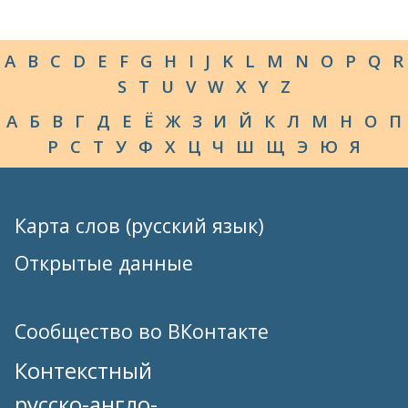
A
B
C
D
E
F
G
H
I
J
K
L
M
N
O
P
Q
R
S
T
U
V
W
X
Y
Z
А
Б
В
Г
Д
Е
Ё
Ж
З
И
Й
К
Л
М
Н
О
П
Р
С
Т
У
Ф
Х
Ц
Ч
Ш
Щ
Э
Ю
Я
Карта слов (русский язык)
Открытые данные
Сообщество во ВКонтакте
Контекстный
русско-англо-