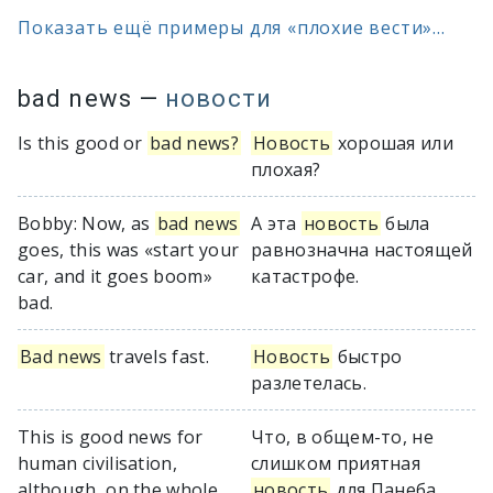
Показать ещё примеры для «плохие вести»...
bad news
—
новости
Is this good or
bad news?
Новость
хорошая или
плохая?
Bobby: Now, as
bad news
А эта
новость
была
goes, this was «start your
равнозначна настоящей
car, and it goes boom»
катастрофе.
bad.
Bad news
travels fast.
Новость
быстро
разлетелась.
This is good news for
Что, в общем-то, не
human civilisation,
слишком приятная
although, on the whole,
новость
для Панеба.