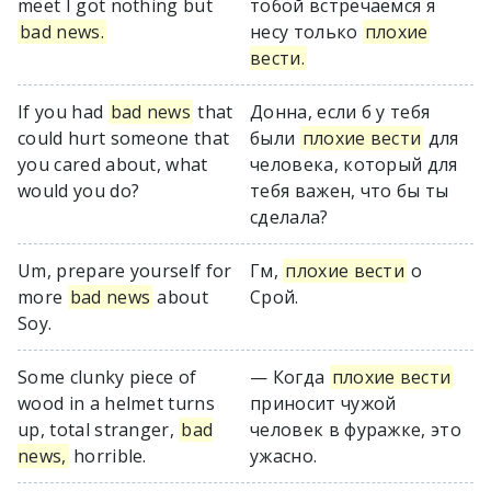
meet I got nothing but
тобой встречаемся я
bad news.
несу только
плохие
вести.
If you had
bad news
that
Донна, если б у тебя
could hurt someone that
были
плохие вести
для
you cared about, what
человека, который для
would you do?
тебя важен, что бы ты
сделала?
Um, prepare yourself for
Гм,
плохие вести
о
more
bad news
about
Срой.
Soy.
Some clunky piece of
— Когда
плохие вести
wood in a helmet turns
приносит чужой
up, total stranger,
bad
человек в фуражке, это
news,
horrible.
ужасно.