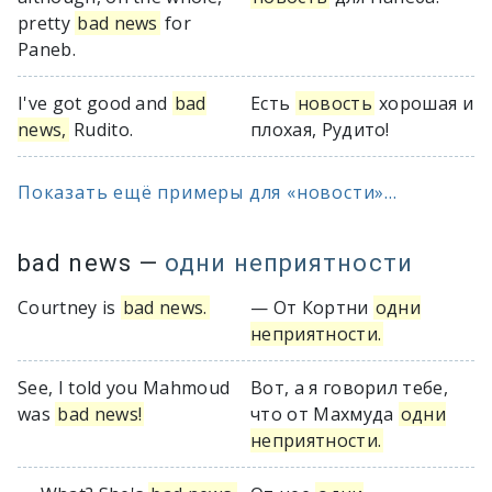
pretty
bad news
for
Paneb.
I've got good and
bad
Есть
новость
хорошая и
news,
Rudito.
плохая, Рудито!
Показать ещё примеры для «новости»...
bad news
—
одни неприятности
Courtney is
bad news.
— От Кортни
одни
неприятности.
See, I told you Mahmoud
Вот, а я говорил тебе,
was
bad news!
что от Махмуда
одни
неприятности.