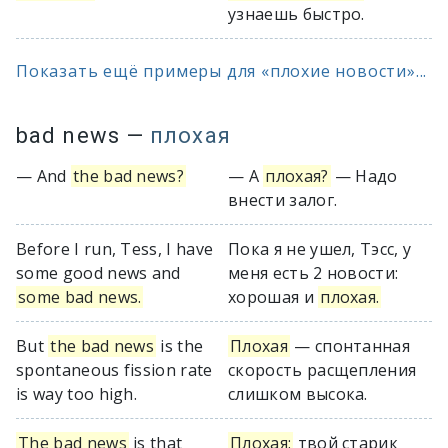
узнаешь быстро.
Показать ещё примеры для «плохие новости»...
bad news
—
плохая
— And
the bad news?
— А
плохая?
— Надо
внести залог.
Before I run, Tess, I have
Пока я не ушел, Тэсс, у
some good news and
меня есть 2 новости:
some bad news.
хорошая и
плохая.
But
the bad news
is the
Плохая
— спонтанная
spontaneous fission rate
скорость расщепления
is way too high.
слишком высока.
The bad news
is that
Плохая:
твой старик