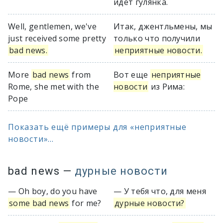
идёт гулянка.
Well, gentlemen, we've
Итак, джентльмены, мы
just received some pretty
только что получили
bad news.
неприятные новости.
More
bad news
from
Вот еще
неприятные
Rome, she met with the
новости
из Рима:
Pope
Показать ещё примеры для «неприятные
новости»...
bad news
—
дурные новости
— Oh boy, do you have
— У тебя что, для меня
some bad news
for me?
дурные новости?