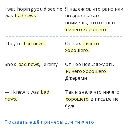
I was hoping you'd see he
Я надеялся, что рано или
was
bad news.
поздно ты сам
поймешь, что от него
ничего хорошего.
They're
bad news.
От них
ничего
хорошего.
She's
bad news,
Jeremy.
От нее нельзя ждать
ничего хорошего,
Джереми.
— I knew it was
bad
Так и знала что ничего
news.
хорошего
в письме не
будет.
Показать ещё примеры для «ничего