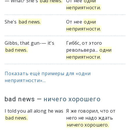
— What? She's
bad news.
От нее
одни
неприятности.
She's
bad news.
От нее
одни
неприятности.
Gibbs, that gun-— it's
Гиббс, от этого
bad news.
револьвера...
одни
неприятности.
Показать ещё примеры для «одни
неприятности»...
bad news
—
ничего хорошего
I told you all along he was
Я же говорил, что от
bad news.
него не надо ждать
ничего хорошего.