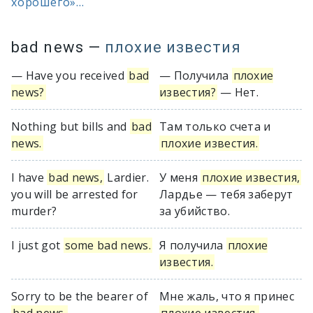
хорошего»...
bad news
—
плохие известия
— Have you received
bad
— Получила
плохие
news?
известия?
— Нет.
Nothing but bills and
bad
Там только счета и
news.
плохие известия.
I have
bad news,
Lardier.
У меня
плохие известия,
you will be arrested for
Лардье — тебя заберут
murder?
за убийство.
I just got
some bad news.
Я получила
плохие
известия.
Sorry to be the bearer of
Мне жаль, что я принес