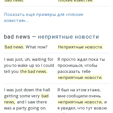
bad news.
плохие известия.
Показать ещё примеры для «плохие
известия»...
bad news
—
неприятные новости
Bad news.
What now?
Неприятные новости.
I was just, uh, waiting for
Я просто ждал пока ты
you to wake up so I could
проснешься, чтобы
tell you
the bad news.
рассказать тебе
неприятные новости.
I was just down the hall
Я был на этом этаже,
getting some very
bad
мне сообщили очень
news,
and I saw there
неприятные новости,
и
was a party going on.
я увидел, что тут вовсю