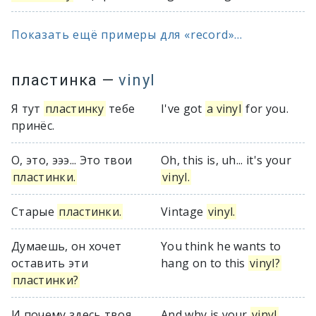
Показать ещё примеры для «record»...
пластинка
—
vinyl
Я тут
пластинку
тебе
I've got
a vinyl
for you.
принёс.
О, это, эээ... Это твои
Oh, this is, uh... it's your
пластинки.
vinyl.
Старые
пластинки.
Vintage
vinyl.
Думаешь, он хочет
You think he wants to
оставить эти
hang on to this
vinyl?
пластинки?
И почему здесь твоя
And why is your
vinyl