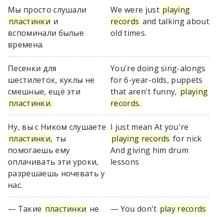
Мы просто слушали
We were just
playing
пластинки
и
records
and talking about
вспоминали былые
old times.
времена.
Песенки для
You're doing sing-alongs
шестилеток, куклы не
for 6-year-olds, puppets
смешные, ещё эти
that aren't funny,
playing
пластинки.
records.
Ну, вы с Ником слушаете
I just mean At you're
пластинки,
ты
playing records
for nick
помогаешь ему
And giving him drum
оплачивать эти уроки,
lessons
разрешаешь ночевать у
нас.
— Такие
пластинки
не
— You don't
play records