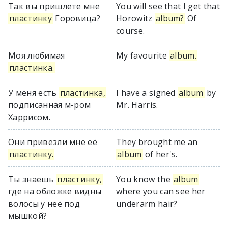
Так вы пришлете мне
You will see that I get that
пластинку
Горовица?
Horowitz
album?
Of
course.
Моя любимая
My favourite
album.
пластинка.
У меня есть
пластинка,
I have a signed
album
by
подписанная м-ром
Mr. Harris.
Харрисом.
Они привезли мне её
They brought me an
пластинку.
album
of her's.
Ты знаешь
пластинку,
You know the
album
где на обложке видны
where you can see her
волосы у неё под
underarm hair?
мышкой?