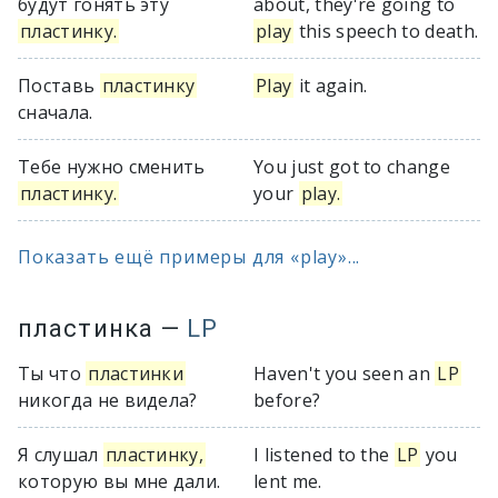
будут гонять эту
about, they're going to
пластинку.
play
this speech to death.
Поставь
пластинку
Play
it again.
сначала.
Тебе нужно сменить
You just got to change
пластинку.
your
play.
Показать ещё примеры для «play»...
пластинка
—
LP
Ты что
пластинки
Haven't you seen an
LP
никогда не видела?
before?
Я слушал
пластинку,
I listened to the
LP
you
которую вы мне дали.
lent me.