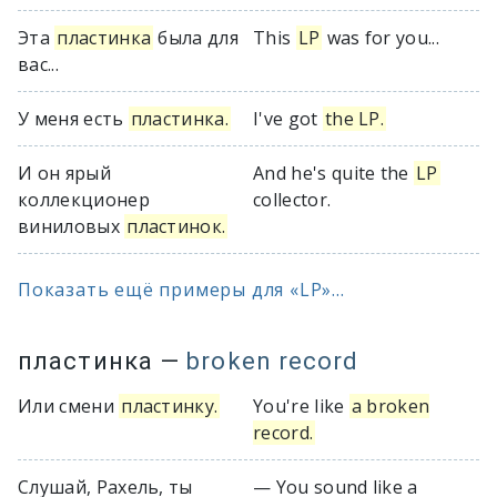
Эта
пластинка
была для
This
LP
was for you...
вас...
У меня есть
пластинка.
I've got
the LP.
И он ярый
And he's quite the
LP
коллекционер
collector.
виниловых
пластинок.
Показать ещё примеры для «LP»...
пластинка
—
broken record
Или смени
пластинку.
You're like
a broken
record.
Слушай, Рахель, ты
— You sound like a