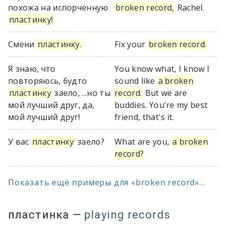
похожа на испорченную
broken record,
Rachel.
пластинку!
Смени
пластинку.
Fix your
broken record.
Я знаю, что
You know what, I know I
повторяюсь, будто
sound like
a broken
пластинку
заело, ...но ты
record.
But we are
мой лучший друг, да,
buddies. You're my best
мой лучший друг!
friend, that's it.
У вас
пластинку
заело?
What are you,
a broken
record?
Показать ещё примеры для «broken record»...
пластинка
—
playing records