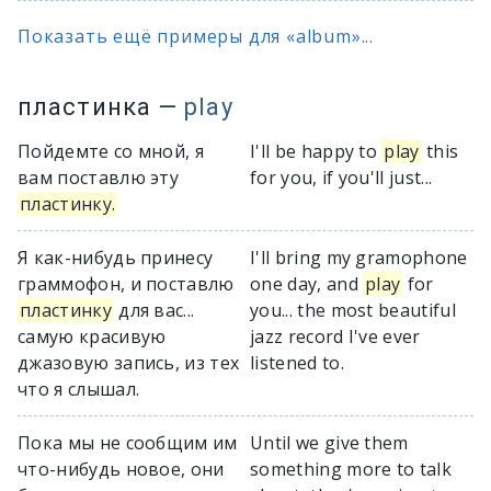
Показать ещё примеры для «album»...
пластинка
—
play
Пойдемте со мной, я
I'll be happy to
play
this
вам поставлю эту
for you, if you'll just...
пластинку.
Я как-нибудь принесу
I'll bring my gramophone
граммофон, и поставлю
one day, and
play
for
пластинку
для вас...
you... the most beautiful
самую красивую
jazz record I've ever
джазовую запись, из тех
listened to.
что я слышал.
Пока мы не сообщим им
Until we give them
что-нибудь новое, они
something more to talk