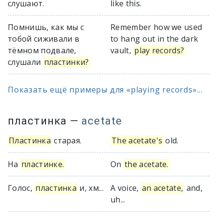
слушают.
like this.
Помнишь, как мы с
Remember how we used
тобой сиживали в
to hang out in the dark
тёмном подвале,
vault,
play records?
слушали
пластинки?
Показать ещё примеры для «playing records»...
пластинка
—
acetate
Пластинка
старая.
The acetate's
old.
На
пластинке.
On
the acetate.
Голос,
пластинка
и, хм...
A voice,
an acetate,
and,
uh...