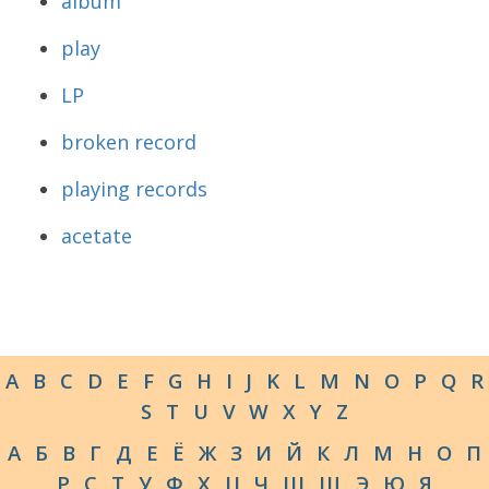
album
play
LP
broken record
playing records
acetate
A
B
C
D
E
F
G
H
I
J
K
L
M
N
O
P
Q
R
S
T
U
V
W
X
Y
Z
А
Б
В
Г
Д
Е
Ё
Ж
З
И
Й
К
Л
М
Н
О
П
Р
С
Т
У
Ф
Х
Ц
Ч
Ш
Щ
Э
Ю
Я