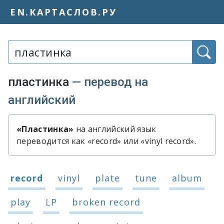
EN.КАРТАСЛОВ.РУ
Слово или фраза:
пластинка
— перевод на
английский
«Пластинка»
на английский язык
Быстрый перевод слова «пластин
переводится как «record» или «vinyl record».
Варианты перевода слова «пластин
record
vinyl
plate
tune
album
play
LP
broken record