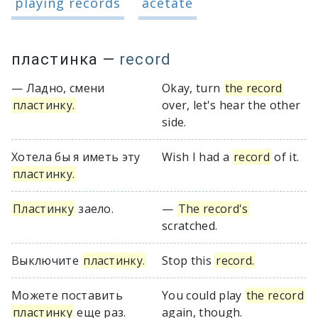
playing records
acetate
пластинка
—
record
— Ладно, смени
Okay, turn
the record
пластинку.
over, let's hear the other
side.
Хотела бы я иметь эту
Wish I had a
record
of it.
пластинку.
Пластинку
заело.
—
The record's
scratched.
Выключите
пластинку.
Stop this
record.
Можете поставить
You could play
the record
пластинку
еще раз.
again, though.