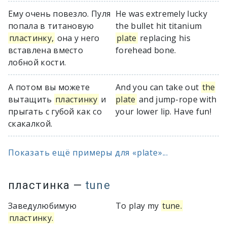
Ему очень повезло. Пуля
He was extremely lucky
попала в титановую
the bullet hit titanium
пластинку,
она у него
plate
replacing his
вставлена вместо
forehead bone.
лобной кости.
А потом вы можете
And you can take out
the
вытащить
пластинку
и
plate
and jump-rope with
прыгать с губой как со
your lower lip. Have fun!
скакалкой.
Показать ещё примеры для «plate»...
пластинка
—
tune
Заведулюбимую
To play my
tune.
пластинку.