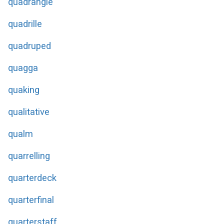
quadrangle
quadrille
quadruped
quagga
quaking
qualitative
qualm
quarrelling
quarterdeck
quarterfinal
quarterstaff