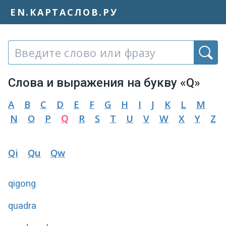
EN.КАРТАСЛОВ.РУ
Слово или фраза:
Слова и выражения на букву «Q»
A
B
C
D
E
F
G
H
I
J
K
L
M
N
O
P
Q
R
S
T
U
V
W
X
Y
Z
Qi
Qu
Qw
qigong
quadra