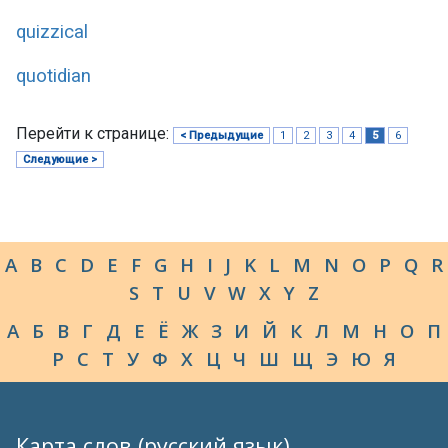
quizzical
quotidian
Перейти к странице:
< Предыдущие
1
2
3
4
5
6
Следующие >
A
B
C
D
E
F
G
H
I
J
K
L
M
N
O
P
Q
R
S
T
U
V
W
X
Y
Z
А
Б
В
Г
Д
Е
Ё
Ж
З
И
Й
К
Л
М
Н
О
П
Р
С
Т
У
Ф
Х
Ц
Ч
Ш
Щ
Э
Ю
Я
Карта слов (русский язык)