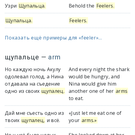
Узри
Щупальца.
Behold the
Feelers.
Щупальца.
Feelers.
Показать ещё примеры для «feeler»...
щупальце
—
arm
Но каждую ночь Акулу
And every night the shark
одолевал голод, а Нина
would be hungry, and
отдавала на съедение
Nina would give him
одно из своих
щупалец.
another one of her
arms
to eat.
Дай мне съесть одно из
«Just let me eat one of
твоих
щупалец,
и всё.
your
arms.»