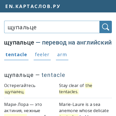
EN.КАРТАСЛОВ.РУ
Слово или фраза:
щупальце
— перевод на английский
Варианты перевода слова «щупальц
tentacle
feeler
arm
щупальце
—
tentacle
Остерегайтесь
Stay clear of
the
щупалец.
tentacles.
Мари-Лора — это
Marie-Laure is a sea
актиния, нежные
anemone whose delicate