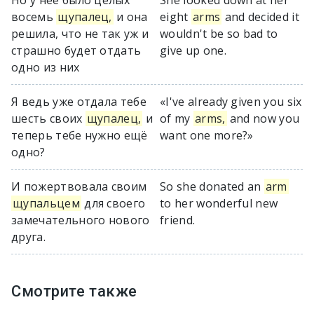
Но у неё было целых
She looked down at her
восемь
щупалец,
и она
eight
arms
and decided it
решила, что не так уж и
wouldn't be so bad to
страшно будет отдать
give up one.
одно из них
Я ведь уже отдала тебе
«I've already given you six
шесть своих
щупалец,
и
of my
arms,
and now you
теперь тебе нужно ещё
want one more?»
одно?
И пожертвовала своим
So she donated an
arm
щупальцем
для своего
to her wonderful new
замечательного нового
friend.
друга.
Смотрите также