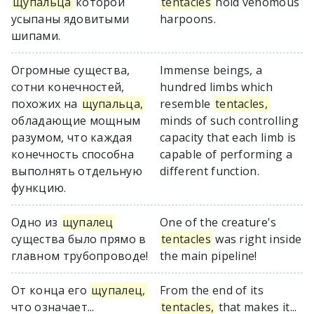
щупальца
которой
tentacles
hold venomous
усыпаны ядовитыми
harpoons.
шипами.
Огромные существа,
Immense beings, a
сотни конечностей,
hundred limbs which
похожих на
щупальца,
resemble
tentacles,
обладающие мощным
minds of such controlling
разумом, что каждая
capacity that each limb is
конечность способна
capable of performing a
выполнять отдельную
different function.
функцию.
Одно из
щупалец
One of the creature's
существа было прямо в
tentacles
was right inside
главном трубопроводе!
the main pipeline!
От конца его
щупалец,
From the end of its
что означает...
tentacles,
that makes it...