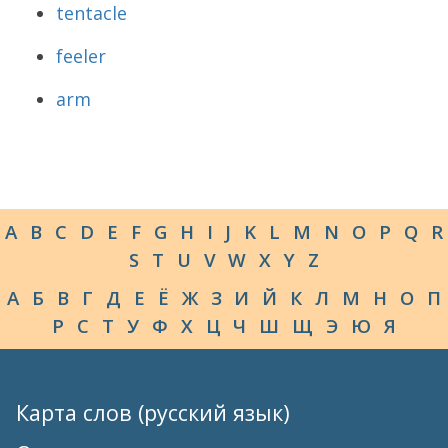
tentacle
feeler
arm
A
B
C
D
E
F
G
H
I
J
K
L
M
N
O
P
Q
R
S
T
U
V
W
X
Y
Z
А
Б
В
Г
Д
Е
Ё
Ж
З
И
Й
К
Л
М
Н
О
П
Р
С
Т
У
Ф
Х
Ц
Ч
Ш
Щ
Э
Ю
Я
Карта слов (русский язык)