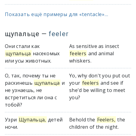
Показать ещё примеры для «tentacle»...
щупальце
—
feeler
Они стали как
As sensitive as insect
щупальца
насекомых
feelers
and animal
или усы животных.
whiskers.
О, так, почему ты не
Yo, why don't you put out
раскинешь
щупальца
и
your
feelers
and see if
не узнаешь, не
she'd be willing to meet
встретиться ли она с
you?
тобой?
Узри
Щупальца,
детей
Behold the
Feelers,
the
ночи.
children of the night.