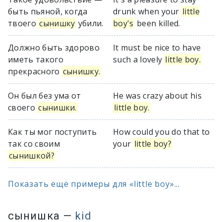
быть пьяной, когда
drunk when your
little
твоего
сынишку
убили.
boy's
been killed.
Должно быть здорово
It must be nice to have
иметь такого
such a lovely
little boy.
прекрасного
сынишку.
Он был без ума от
He was crazy about his
своего
сынишки.
little boy.
Как ты мог поступить
How could you do that to
так со своим
your
little boy?
сынишкой?
Показать ещё примеры для «little boy»...
сынишка
—
kid