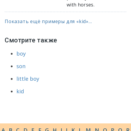
with horses.
Показать ещё примеры для «kid»...
Смотрите также
boy
son
little boy
kid
A
B
C
D
E
F
G
H
I
J
K
L
M
N
O
P
Q
R