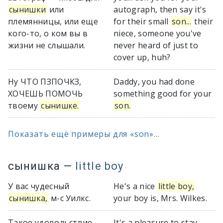
сынишки
или
autograph, then say it's
племянницы, или еще
for their small
son...
their
кого-то, о ком вы в
niece, someone you've
жизни не слышали.
never heard of just to
cover up, huh?
Ну ЧТО ПЗПОЧКЗ,
Daddy, you had done
ХОЧЕШЬ ПОМОЧЬ
something good for your
твоему
сынишке.
son.
Показать ещё примеры для «son»...
сынишка
—
little boy
У вас чудесный
He's a nice
little boy,
сынишка,
м-с Уилкс.
your boy is, Mrs. Wilkes.
Такое удовольствие —
It's a pleasure to stay