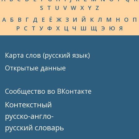
S
T
U
V
W
X
Y
Z
А
Б
В
Г
Д
Е
Ё
Ж
З
И
Й
К
Л
М
Н
О
П
Р
С
Т
У
Ф
Х
Ц
Ч
Ш
Щ
Э
Ю
Я
Карта слов (русский язык)
Открытые данные
Сообщество во ВКонтакте
Контекстный
русско-англо-
русский словарь