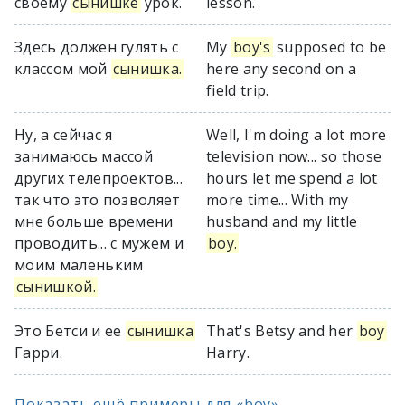
своему
сынишке
урок.
lesson.
Здесь должен гулять с
My
boy's
supposed to be
классом мой
сынишка.
here any second on a
field trip.
Ну, а сейчас я
Well, I'm doing a lot more
занимаюсь массой
television now... so those
других телепроектов...
hours let me spend a lot
так что это позволяет
more time... With my
мне больше времени
husband and my little
проводить... с мужем и
boy.
моим маленьким
сынишкой.
Это Бетси и ее
сынишка
That's Betsy and her
boy
Гарри.
Harry.
Показать ещё примеры для «boy»...