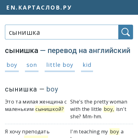
EN.КАРТАСЛОВ.РУ
Слово или фраза:
сынишка
— перевод на английский
Варианты перевода слова «сынишк
boy
son
little boy
kid
сынишка
—
boy
Это та милая женщина с
She's the pretty woman
маленьким
сынишкой?
with the little
boy,
isn't
she? Mm-hm.
Я хочу преподать
I'm teaching my
boy
a