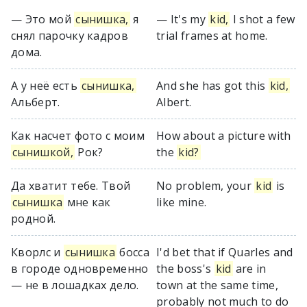
— Это мой
сынишка,
я
— It's my
kid,
I shot a few
снял парочку кадров
trial frames at home.
дома.
А у неё есть
сынишка,
And she has got this
kid,
Альберт.
Albert.
Как насчет фото с моим
How about a picture with
сынишкой,
Рок?
the
kid?
Да хватит тебе. Твой
No problem, your
kid
is
сынишка
мне как
like mine.
родной.
Кворлс и
сынишка
босса
I'd bet that if Quarles and
в городе одновременно
the boss's
kid
are in
— не в лошадках дело.
town at the same time,
probably not much to do