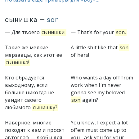
сынишка
—
son
— Для твоего
сынишки.
— That's for your
son.
Такие же мелкие
A little shit like that
son
мерзавцы, как этот ее
of hers!
сынишка!
Кто обрадуется
Who wants a day off from
выходному, если
work when I'm never
больше никогда не
gonna see my beloved
увидит своего
son
again?
любимого
сынишку?
Наверное, многие
You know, I expect a lot
походят к вам и просят
of'em must come up to
автограф — якобы для
you... ask you for your