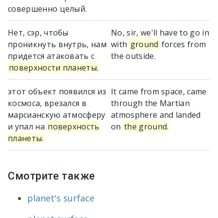
совершенно целый.
Нет, сэр, чтобы
No, sir, we'll have to go in
проникнуть внутрь, нам
with
ground
forces from
придется атаковать с
the outside.
поверхности планеты.
этот объект появился из
It came from space, came
космоса, врезался в
through the Martian
марсианскую атмосферу
atmosphere and landed
и упал на
поверхность
on
the ground.
планеты.
Смотрите также
planet's surface