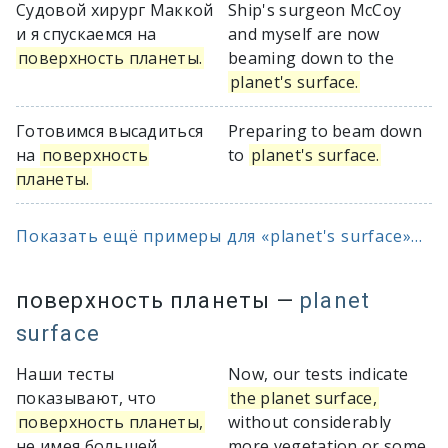
Судовой хирург Маккой
Ship's surgeon McCoy
и я спускаемся на
and myself are now
поверхность планеты.
beaming down to the
planet's surface.
Готовимся высадиться
Preparing to beam down
на
поверхность
to
planet's surface.
планеты.
Показать ещё примеры для «planet's surface»...
поверхность планеты
—
planet
surface
Наши тесты
Now, our tests indicate
показывают, что
the planet surface,
поверхность планеты,
without considerably
не имея большей
more vegetation or some