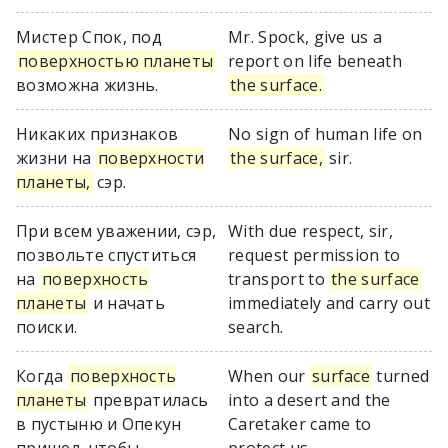
Мистер Спок, под
Mr. Spock, give us a
поверхностью планеты
report on life beneath
возможна жизнь.
the surface.
Никаких признаков
No sign of human life on
жизни на
поверхности
the surface,
sir.
планеты,
сэр.
При всем уважении, сэр,
With due respect, sir,
позвольте спуститься
request permission to
на
поверхность
transport to
the surface
планеты
и начать
immediately and carry out
поиски.
search.
Когда
поверхность
When our
surface
turned
планеты
превратилась
into a desert and the
в пустыню и Опекун
Caretaker came to