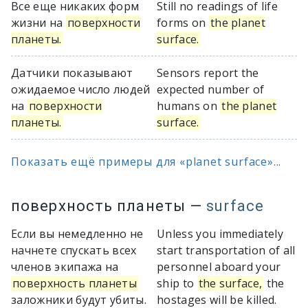
Все еще никаких форм
Still no readings of life
жизни на
поверхности
forms on
the planet
планеты.
surface.
Датчики показывают
Sensors report the
ожидаемое число людей
expected number of
на
поверхности
humans on
the planet
планеты.
surface.
Показать ещё примеры для «planet surface»...
поверхность планеты
—
surface
Если вы немедленно не
Unless you immediately
начнете спускать всех
start transportation of all
членов экипажа на
personnel aboard your
поверхность планеты
ship to
the surface,
the
заложники будут убиты.
hostages will be killed.