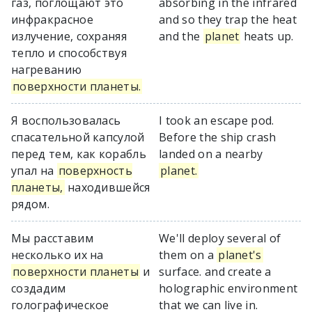
газ, поглощают это
absorbing in the infrared
инфракрасное
and so they trap the heat
излучение, сохраняя
and the
planet
heats up.
тепло и способствуя
нагреванию
поверхности планеты.
Я воспользовалась
I took an escape pod.
спасательной капсулой
Before the ship crash
перед тем, как корабль
landed on a nearby
упал на
поверхность
planet.
планеты,
находившейся
рядом.
Мы расставим
We'll deploy several of
несколько их на
them on a
planet's
поверхности планеты
и
surface. and create a
создадим
holographic environment
голографическое
that we can live in.