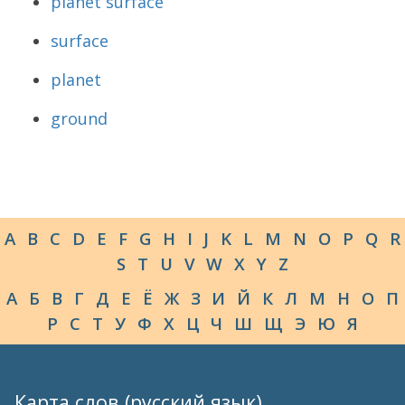
planet surface
surface
planet
ground
A
B
C
D
E
F
G
H
I
J
K
L
M
N
O
P
Q
R
S
T
U
V
W
X
Y
Z
А
Б
В
Г
Д
Е
Ё
Ж
З
И
Й
К
Л
М
Н
О
П
Р
С
Т
У
Ф
Х
Ц
Ч
Ш
Щ
Э
Ю
Я
Карта слов (русский язык)