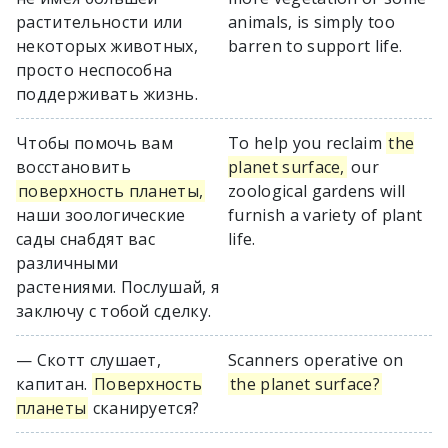
растительности или
animals, is simply too
некоторых животных,
barren to support life.
просто неспособна
поддерживать жизнь.
Чтобы помочь вам
To help you reclaim
the
восстановить
planet surface,
our
поверхность планеты,
zoological gardens will
наши зоологические
furnish a variety of plant
сады снабдят вас
life.
различными
растениями. Послушай, я
заключу с тобой сделку.
— Скотт слушает,
Scanners operative on
капитан.
Поверхность
the planet surface?
планеты
сканируется?