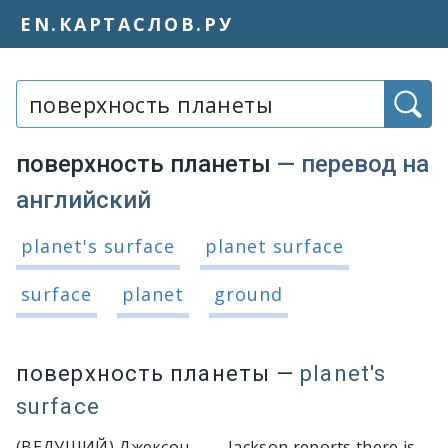
EN.КАРТАСЛОВ.РУ
Слово или фраза:
поверхность планеты
— перевод на
английский
Варианты перевода словосочетания
planet's surface
planet surface
surface
planet
ground
поверхность планеты
—
planet's
surface
(ВЕДУЩИЙ) Джексон
Jackson reports there is