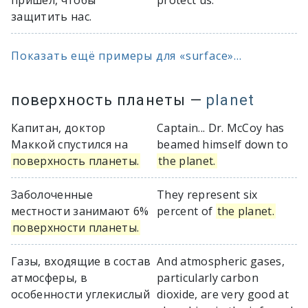
пришел, чтобы
protect us.
защитить нас.
Показать ещё примеры для «surface»...
поверхность планеты
—
planet
Капитан, доктор
Captain... Dr. McCoy has
Маккой спустился на
beamed himself down to
поверхность планеты.
the planet.
Заболоченные
They represent six
местности занимают 6%
percent of
the planet.
поверхности планеты.
Газы, входящие в состав
And atmospheric gases,
атмосферы, в
particularly carbon
особенности углекислый
dioxide, are very good at