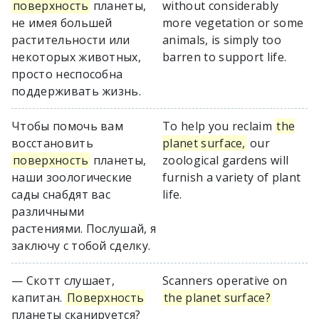
поверхность
планеты,
without considerably
не имея большей
more vegetation or some
растительности или
animals, is simply too
некоторых животных,
barren to support life.
просто неспособна
поддерживать жизнь.
Чтобы помочь вам
To help you reclaim
the
восстановить
planet surface,
our
поверхность
планеты,
zoological gardens will
наши зоологические
furnish a variety of plant
сады снабдят вас
life.
различными
растениями. Послушай, я
заключу с тобой сделку.
— Скотт слушает,
Scanners operative on
капитан.
Поверхность
the planet surface?
планеты сканируется?