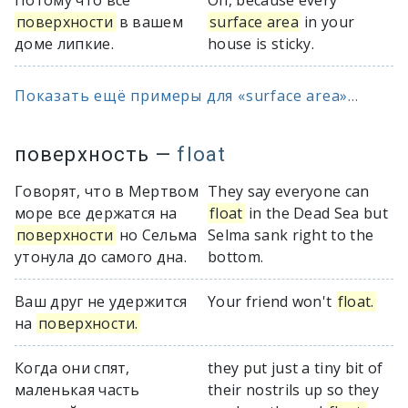
Потому что все
Oh, because every
поверхности
в вашем
surface area
in your
доме липкие.
house is sticky.
Показать ещё примеры для «surface area»...
поверхность
—
float
Говорят, что в Мертвом
They say everyone can
море все держатся на
float
in the Dead Sea but
поверхности
но Сельма
Selma sank right to the
утонула до самого дна.
bottom.
Ваш друг не удержится
Your friend won't
float.
на
поверхности.
Когда они спят,
they put just a tiny bit of
маленькая часть
their nostrils up so they