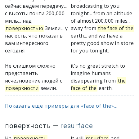
сейчас ведём передачу...
broadcasting to you
с высоты почти 200,000
tonight... from an altitude
миль... над
of almost 200,000 miles...
поверхностью
Земли... у
away from
the face of the
нас есть, что показать
earth... and we have a
вам интересного
pretty good show in store
сегодня.
for you tonight.
Не слишком сложно
it's no great stretch to
представить
imagine humans
исчезновение людей с
disappearing from
the
поверхности
земли.
face of the
earth.
Показать ещё примеры для «face of the»...
поверхность
—
resurface
На
поверхность
It will
resurface
and