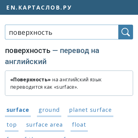
EN.КАРТАСЛОВ.РУ
Слово или фраза:
поверхность
— перевод на
английский
«Поверхность»
на английский язык
Быстрый перевод слова «поверхно
переводится как «surface».
Варианты перевода слова «поверхн
surface
ground
planet surface
top
surface area
float