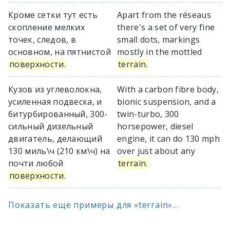
Кроме сетки тут есть
Apart from the réseaus
скопление мелких
there's a set of very fine
точек, следов, в
small dots, markings
основном, на пятнистой
mostly in the mottled
поверхности.
terrain.
Кузов из углеволокна,
With a carbon fibre body,
усиленная подвеска, и
bionic suspension, and a
битурбированный, 300-
twin-turbo, 300
сильный дизельный
horsepower, diesel
двигатель, делающий
engine, it can do 130 mph
130 миль\ч (210 км\ч) на
over just about any
почти любой
terrain.
поверхности.
Показать ещё примеры для «terrain»...