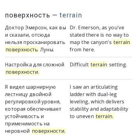
поверхность
—
terrain
Доктор Эмерсон, как вы
Dr. Emerson, as you've
и сказали, отсюда
stated there is no way to
нельзя просканировать
map the canyon's
terrain
поверхность
Луны.
from here.
Настройка для сложной
Difficult
terrain
setting.
поверхности.
Я видел шарнирную
I saw an articulating
лестницу двойной
ladder with dual-leg
регулировкой уровня,
leveling, which delivers
которая обеспечивает
stability and adaptability
устойчивость и
to uneven
terrain.
применимость на
неровной
поверхности.