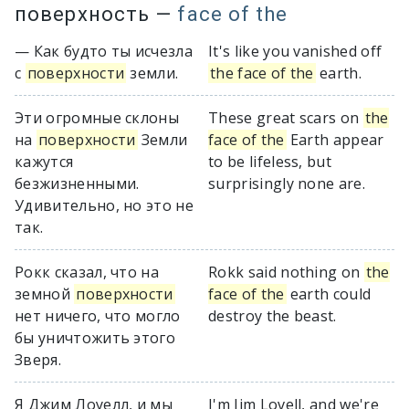
поверхность
—
face of the
— Как будто ты исчезла
It's like you vanished off
с
поверхности
земли.
the face of the
earth.
Эти огромные склоны
These great scars on
the
на
поверхности
Земли
face of the
Earth appear
кажутся
to be lifeless, but
безжизненными.
surprisingly none are.
Удивительно, но это не
так.
Рокк сказал, что на
Rokk said nothing on
the
земной
поверхности
face of the
earth could
нет ничего, что могло
destroy the beast.
бы уничтожить этого
Зверя.
Я Джим Лоуелл, и мы
I'm Jim Lovell, and we're