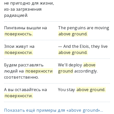
не пригодно для жизни,
из-за загрязнения
радиацией.
Пингвины вышли на
The penguins are moving
поверхность.
above ground.
Элои живут на
— And the Elois, they live
поверхности.
above ground.
Будем расставлять
We'll deploy
above
людей на
поверхности
ground
accordingly.
соответственно.
А вы оставайтесь на
You stay
above ground.
поверхности.
Показать ещё примеры для «above ground»...