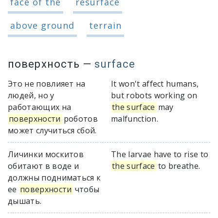
face of the
resurface
above ground
terrain
поверхность
—
surface
Это не повлияет на
It won't affect humans,
людей, но у
but robots working on
работающих на
the surface
may
поверхности
роботов
malfunction.
может случиться сбой.
Личинки москитов
The larvae have to rise to
обитают в воде и
the surface
to breathe.
должны подниматься к
ее
поверхности
чтобы
дышать.