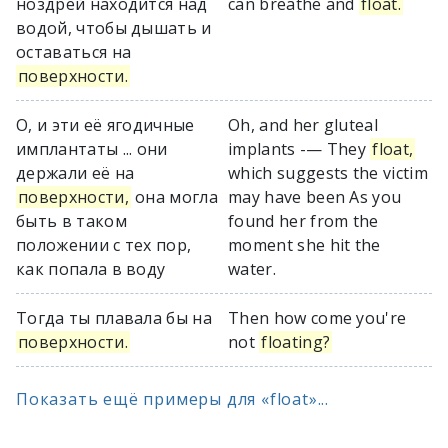
ноздрей находится над
can breathe and
float.
водой, чтобы дышать и
оставаться на
поверхности.
О, и эти её ягодичные
Oh, and her gluteal
имплантаты ... они
implants -— They
float,
держали её на
which suggests the victim
поверхности,
она могла
may have been As you
быть в таком
found her from the
положении с тех пор,
moment she hit the
как попала в воду
water.
Тогда ты плавала бы на
Then how come you're
поверхности.
not
floating?
Показать ещё примеры для «float»...