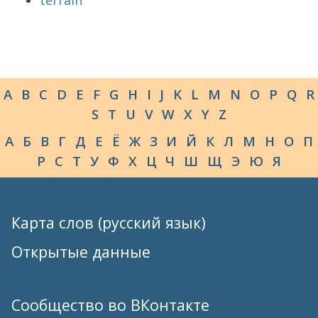
terrain
A
B
C
D
E
F
G
H
I
J
K
L
M
N
O
P
Q
R
S
T
U
V
W
X
Y
Z
А
Б
В
Г
Д
Е
Ё
Ж
З
И
Й
К
Л
М
Н
О
П
Р
С
Т
У
Ф
Х
Ц
Ч
Ш
Щ
Э
Ю
Я
Карта слов (русский язык)
Открытые данные
Сообщество во ВКонтакте