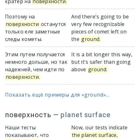
кратер на
поверхности.
Поэтому на
And there's going to be
поверхности
останутся
very few recognizable
только еле заметные
pieces of comet left on
следы кометы.
the
ground.
Этим путем получается
It is a bit longer this way,
немного дольше, но так
but it's safer than going
надежней, чем идти по
above
ground.
поверхности.
Показать ещё примеры для «ground»...
поверхность
—
planet surface
Наши тесты
Now, our tests indicate
показывают, что
the planet surface,