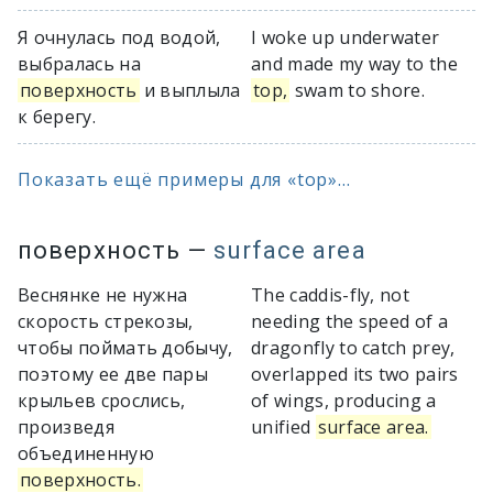
Я очнулась под водой,
I woke up underwater
выбралась на
and made my way to the
поверхность
и выплыла
top,
swam to shore.
к берегу.
Показать ещё примеры для «top»...
поверхность
—
surface area
Веснянке не нужна
The caddis-fly, not
скорость стрекозы,
needing the speed of a
чтобы поймать добычу,
dragonfly to catch prey,
поэтому ее две пары
overlapped its two pairs
крыльев срослись,
of wings, producing a
произведя
unified
surface area.
объединенную
поверхность.