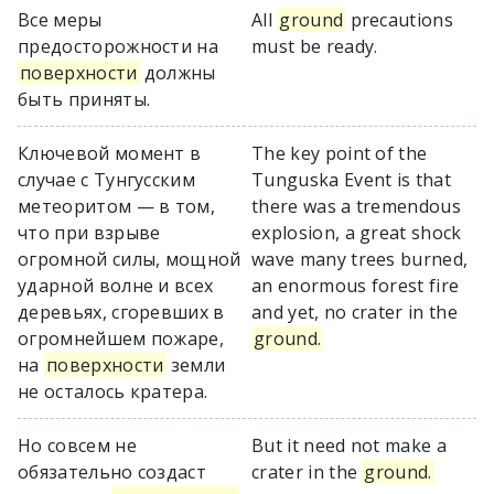
Все меры
All
ground
precautions
предосторожности на
must be ready.
поверхности
должны
быть приняты.
Ключевой момент в
The key point of the
случае с Тунгусским
Tunguska Event is that
метеоритом — в том,
there was a tremendous
что при взрыве
explosion, a great shock
огромной силы, мощной
wave many trees burned,
ударной волне и всех
an enormous forest fire
деревьях, сгоревших в
and yet, no crater in the
огромнейшем пожаре,
ground.
на
поверхности
земли
не осталось кратера.
Но совсем не
But it need not make a
обязательно создаст
crater in the
ground.