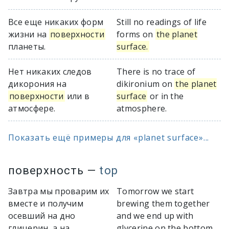
Все еще никаких форм
Still no readings of life
жизни на
поверхности
forms on
the planet
планеты.
surface.
Нет никаких следов
There is no trace of
дикорония на
dikironium on
the planet
поверхности
или в
surface
or in the
атмосфере.
atmosphere.
Показать ещё примеры для «planet surface»...
поверхность
—
top
Завтра мы проварим их
Tomorrow we start
вместе и получим
brewing them together
осевший на дно
and we end up with
глицерин, а на
glycerine on the bottom