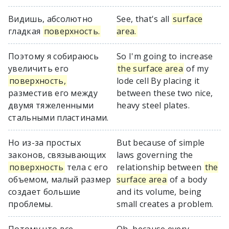
Видишь, абсолютно
See, that's all
surface
гладкая
поверхность.
area.
Поэтому я собираюсь
So I'm going to increase
увеличить его
the surface area
of my
поверхность,
lode cell By placing it
разместив его между
between these two nice,
двумя тяжеленными
heavy steel plates.
стальными пластинами.
Но из-за простых
But because of simple
законов, связывающих
laws governing the
поверхность
тела с его
relationship between
the
объемом, малый размер
surface area
of a body
создает большие
and its volume, being
проблемы.
small creates a problem.