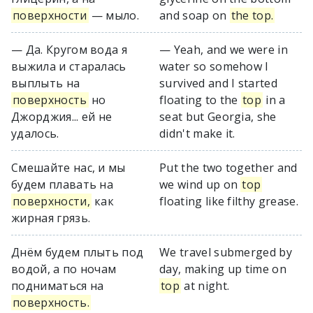
поверхности
— мыло.
and soap on
the top.
— Да. Кругом вода я
— Yeah, and we were in
выжила и старалась
water so somehow I
выплыть на
survived and I started
поверхность
но
floating to the
top
in a
Джорджия... ей не
seat but Georgia, she
удалось.
didn't make it.
Смешайте нас, и мы
Put the two together and
будем плавать на
we wind up on
top
поверхности,
как
floating like filthy grease.
жирная грязь.
Днём будем плыть под
We travel submerged by
водой, а по ночам
day, making up time on
подниматься на
top
at night.
поверхность.