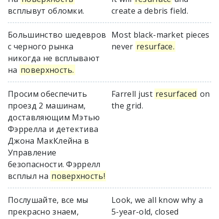
всплывут обломки.
create a debris field.
Большинство шедевров
Most black-market pieces
с черного рынка
never
resurface.
никогда не всплывают
на
поверхность.
Просим обеспечить
Farrell just
resurfaced
on
проезд 2 машинам,
the grid.
доставляющим Мэтью
Фэррелла и детектива
Джона МакКлейна в
Управление
безопасности. Фэррелл
всплыл на
поверхность!
Послушайте, все мы
Look, we all know why a
прекрасно знаем,
5-year-old, closed