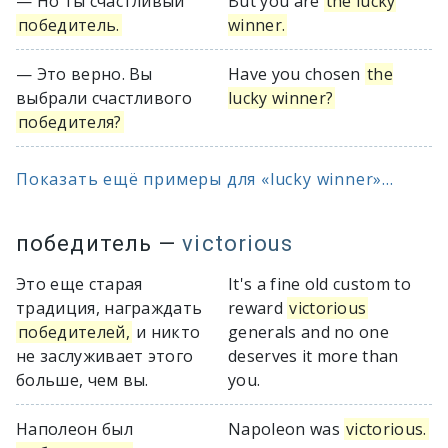
— Но ты счастливый
But you are
the lucky
победитель.
winner.
— Это верно. Вы
Have you chosen
the
выбрали счастливого
lucky winner?
победителя?
Показать ещё примеры для «lucky winner»...
победитель
—
victorious
Это еще старая
It's a fine old custom to
традиция, награждать
reward
victorious
победителей,
и никто
generals and no one
не заслуживает этого
deserves it more than
больше, чем вы.
you.
Наполеон был
Napoleon was
victorious.