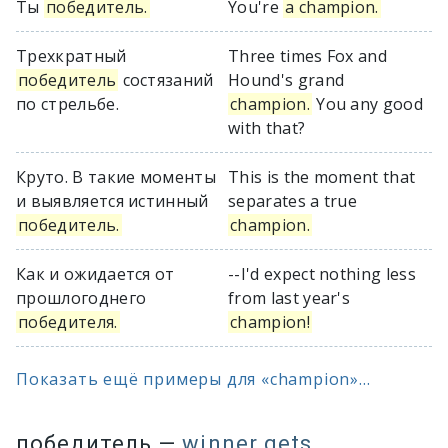
Ты
победитель.
You're
a champion.
Трехкратный
Three times Fox and
победитель
состязаний
Hound's grand
по стрельбе.
champion.
You any good
with that?
Круто. В такие моменты
This is the moment that
и выявляется истинный
separates a true
победитель.
champion.
Как и ожидается от
--I'd expect nothing less
прошлогоднего
from last year's
победителя.
champion!
Показать ещё примеры для «champion»...
победитель
—
winner gets