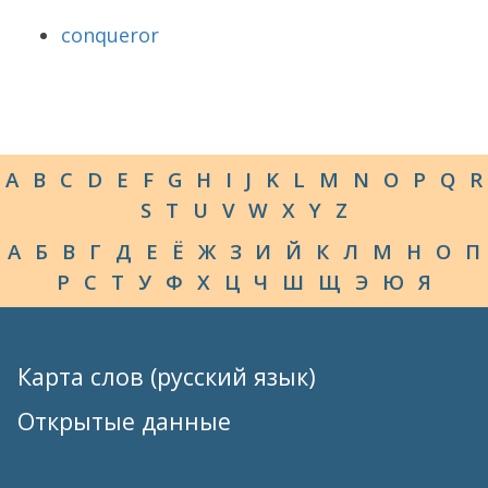
conqueror
A
B
C
D
E
F
G
H
I
J
K
L
M
N
O
P
Q
R
S
T
U
V
W
X
Y
Z
А
Б
В
Г
Д
Е
Ё
Ж
З
И
Й
К
Л
М
Н
О
П
Р
С
Т
У
Ф
Х
Ц
Ч
Ш
Щ
Э
Ю
Я
Карта слов (русский язык)
Открытые данные