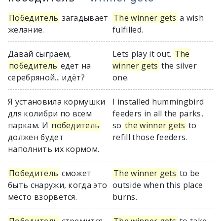
Победитель
загадывает
The winner gets
a wish
желание.
fulfilled.
Давай сыграем,
Lets play it out.
The
победитель
едет на
winner gets
the silver
серебряной... идёт?
one.
Я установила кормушки
I installed hummingbird
для колибри по всем
feeders in all the parks,
паркам. И
победитель
so
the winner gets
to
должен будет
refill those feeders.
наполнить их кормом.
Победитель
сможет
The winner gets
to be
быть снаружи, когда это
outside when this place
место взорвется.
burns.