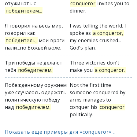
отужинать с
conqueror
invites you to
победителем...
dinner.
Я говорил на весь мир,
I was telling the world. I
говорил как
spoke as
a conqueror,
победитель,
мои враги
my enemies crushed...
пали...по Божьей воле.
God's plan.
Три победы не делают
Three victories don't
тебя
победителем.
make you
a conqueror.
Побежденному оружием
Not the first time
уже случалось одержать
someone conquered by
политическую победу
arms manages to
над
победителем.
conquer his
conqueror
politically.
Показать ещё примеры для «conqueror»...