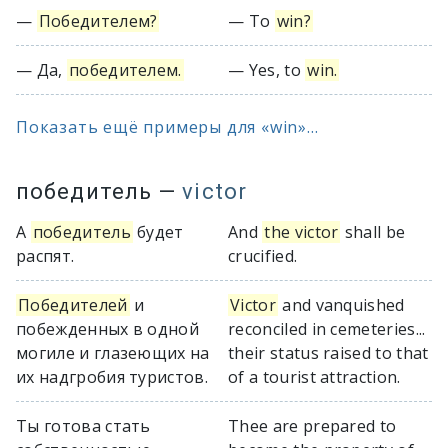
—
Победителем?
— To
win?
— Да,
победителем.
— Yes, to
win.
Показать ещё примеры для «win»...
победитель
—
victor
А
победитель
будет
And
the victor
shall be
распят.
crucified.
Победителей
и
Victor
and vanquished
побежденных в одной
reconciled in cemeteries...
могиле и глазеющих на
their status raised to that
их надгробия туристов.
of a tourist attraction.
Ты готова стать
Thee are prepared to