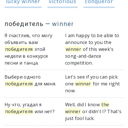
lucky winner
victorious
conqueror
победитель
—
winner
Я счастлив, что могу
I am happy to be able to
объявить вам
announce to you the
победителя
этой
winner
of this week's
недели в конкурсе
song-and-dance
песни и танца.
competition.
Выбери одного
Let's see if you can pick
победителя
для меня.
one
winner
for me right
now.
Ну что, угадал я
Well, did I know
the
победителя
или нет?
winner
or didn't I? That's
just fool luck.