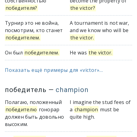
собственностью
become the property of
победителя?
the victor?
Турнир это не война,
A tournament is not war,
посмотрим, кто станет
and we know who will be
победителем.
the victor.
Он был
победителем.
He was
the victor.
Показать ещё примеры для «victor»...
победитель
—
champion
Полагаю, положенный
I imagine the stud fees of
победителю
гонорар
a
champion
must be
должен быть довольно
quite high.
высоким.