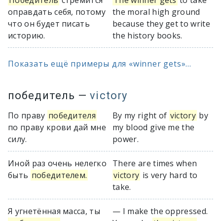
Победитель
стремится
The winner gets
to take
оправдать себя, потому
the moral high ground
что он будет писать
because they get to write
историю.
the history books.
Показать ещё примеры для «winner gets»...
победитель
—
victory
По праву
победителя
By my right of
victory
by
по праву крови дай мне
my blood give me the
силу.
power.
Иной раз очень нелегко
There are times when
быть
победителем.
victory
is very hard to
take.
Я угнетённая масса, ты
— I make the oppressed.