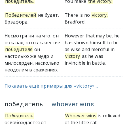
победитель.
You make
the victory.
Победителей
не будет,
There is no
victory,
Брэдфорд.
Bradford.
Несмотря ни на что, он
However that may be, he
показал, что в качестве
has shown himself to be
победителя
он
as wise and merciful in
настолько же мудр и
victory
as he was
милосерден, насколько
invincible in battle.
неодолим в сражениях.
Показать ещё примеры для «victory»...
победитель
—
whoever wins
Победитель
Whoever wins
is relieved
освобождается от
of the little rat.