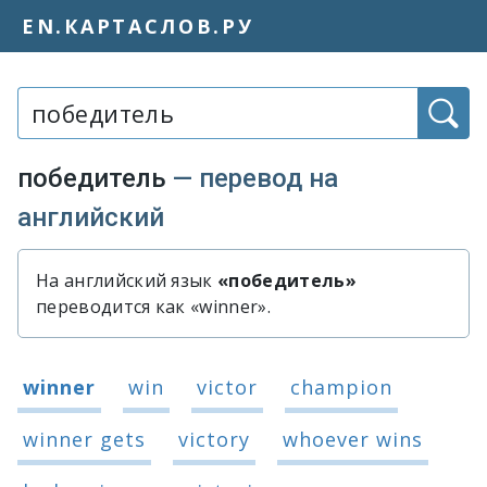
EN.КАРТАСЛОВ.РУ
Слово или фраза:
победитель
— перевод на
английский
На английский язык
«победитель»
Быстрый перевод слова «победит
переводится как «winner».
Варианты перевода слова «победит
winner
win
victor
champion
winner gets
victory
whoever wins