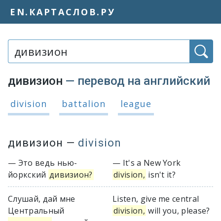
EN.КАРТАСЛОВ.РУ
Слово или фраза:
дивизион
— перевод на английский
Варианты перевода слова «дивизио
division
battalion
league
дивизион
—
division
— Это ведь нью-
— It's a New York
йоркский
дивизион?
division,
isn't it?
Слушай, дай мне
Listen, give me central
Центральный
division,
will you, please?