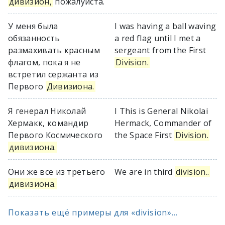
дивизион,
пожалуйста.
У меня была
I was having a ball waving
обязанность
a red flag until I met a
размахивать красным
sergeant from the First
флагом, пока я не
Division.
встретил сержанта из
Первого
Дивизиона.
Я генерал Николай
I This is General Nikolai
Хермакк, командир
Hermack, Commander of
Первого Космического
the Space First
Division.
дивизиона.
Они же все из третьего
We are in third
division..
дивизиона.
Показать ещё примеры для «division»...