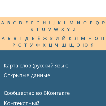
A
B
C
D
E
F
G
H
I
J
K
L
M
N
O
P
Q
R
S
T
U
V
W
X
Y
Z
А
Б
В
Г
Д
Е
Ё
Ж
З
И
Й
К
Л
М
Н
О
П
Р
С
Т
У
Ф
Х
Ц
Ч
Ш
Щ
Э
Ю
Я
Карта слов (русский язык)
Открытые данные
Сообщество во ВКонтакте
Контекстный