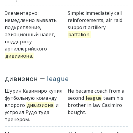
Элементарно:
Simple: immediately call
немедленно вызвать
reinforcements, air raid
подкрепление,
support artillery
авиационный налет,
battalion.
поддержку
артиллерийского
дивизиона.
дивизион
—
league
Шурин Казимиро купил
He became coach from a
футбольную команду
second
league
team his
второго
дивизиона
и
brother in law Casimiro
устроил Рудо туда
bought.
тренером.