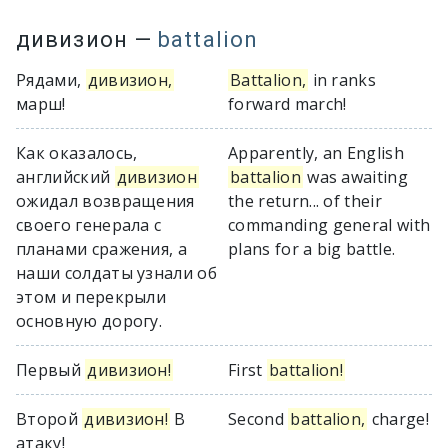
дивизион
—
battalion
Рядами,
дивизион,
Battalion,
in ranks
марш!
forward march!
Как оказалось,
Apparently, an English
английский
дивизион
battalion
was awaiting
ожидал возвращения
the return... of their
своего генерала с
commanding general with
планами сражения, а
plans for a big battle.
наши солдаты узнали об
этом и перекрыли
основную дорогу.
Первый
дивизион!
First
battalion!
Второй
дивизион!
В
Second
battalion,
charge!
атаку!