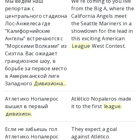
Мы ведем наш
We're coming to you live
репортаж с
from the Big A, where the
центрального стадиона
California Angels meet
Лос-Анжелеса где
the Seattle Mariners in a
"Калифорнийские
showdown for the lead in
Ангелы" встречаются с
this exciting American
"Морскими Волками" из
League
West Contest.
Сиэтла. Вас ожидает
грандиозное шоу, в
борьбе за первое место
в Американской лиге
Западного
Дивизиона...
Атлетико Нопалерос
Atlético Nopaleros made
вышел в первый
it to the first
league.
дивизион.
Если не забьешь гол
They expect a goal
Атлетико Нопалерос
against Atlético