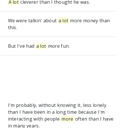
A lot
cleverer than I thought he was.
We were talkin' about
a lot
more money than
this.
But I've had
a lot
more fun.
I'm probably, without knowing it, less lonely
than I have been in a long time because I'm
interacting with people
more
often than I have
in many years.