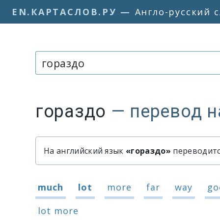
EN.КАРТАСЛОВ.РУ
—
Англо-русский 
Слово или фраза:
гораздо
— перевод н
На английский язык
«гораздо»
переводится
Быстрый перевод слова «гора
Варианты перевода слова «гор
much
lot
more
far
way
go
lot more