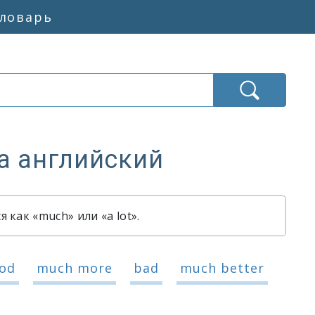
словарь
а английский
 как «much» или «a lot».
здо»
аздо»
od
much more
bad
much better