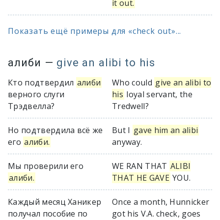
it out.
Показать ещё примеры для «check out»...
алиби
—
give an alibi to his
Кто подтвердил
алиби
Who could
give an alibi to
верного слуги
his
loyal servant, the
Трэдвелла?
Tredwell?
Но подтвердила всё же
But I
gave him an alibi
его
алиби.
anyway.
Мы проверили его
WE RAN THAT
ALIBI
алиби.
THAT HE GAVE
YOU.
Каждый месяц Ханикер
Once a month, Hunnicker
получал пособие по
got his V.A. check, goes