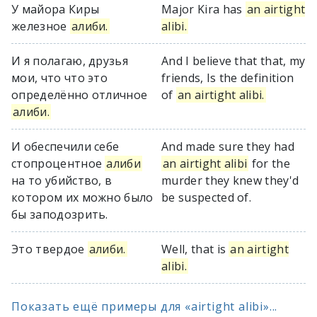
У майора Киры
Major Kira has
an airtight
железное
алиби.
alibi.
И я полагаю, друзья
And I believe that that, my
мои, что что это
friends, Is the definition
определённо отличное
of
an airtight alibi.
алиби.
И обеспечили себе
And made sure they had
стопроцентное
алиби
an airtight alibi
for the
на то убийство, в
murder they knew they'd
котором их можно было
be suspected of.
бы заподозрить.
Это твердое
алиби.
Well, that is
an airtight
alibi.
Показать ещё примеры для «airtight alibi»...