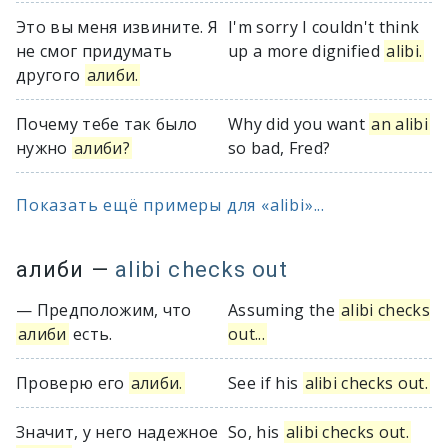
Это вы меня извините. Я
I'm sorry I couldn't think
не смог придумать
up a more dignified
alibi.
другого
алиби.
Почему тебе так было
Why did you want
an alibi
нужно
алиби?
so bad, Fred?
Показать ещё примеры для «alibi»...
алиби
—
alibi checks out
— Предположим, что
Assuming the
alibi checks
алиби
есть.
out...
Проверю его
алиби.
See if his
alibi checks out.
Значит, у него надежное
So, his
alibi checks out.