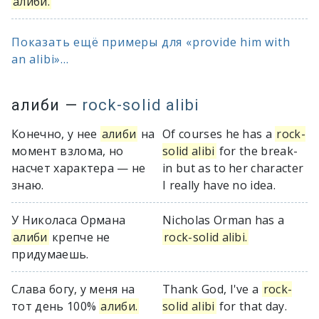
алиби.
Показать ещё примеры для «provide him with
an alibi»...
алиби
—
rock-solid alibi
Конечно, у нее
алиби
на
Of courses he has a
rock-
момент взлома, но
solid alibi
for the break-
насчет характера — не
in but as to her character
знаю.
I really have no idea.
У Николаса Ормана
Nicholas Orman has a
алиби
крепче не
rock-solid alibi.
придумаешь.
Слава богу, у меня на
Thank God, I've a
rock-
тот день 100%
алиби.
solid alibi
for that day.