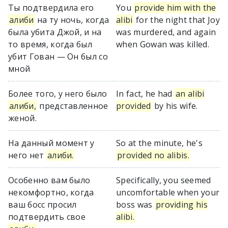
Ты подтвердила его
You
provide him with the
алиби
на ту ночь, когда
alibi
for the night that Joy
была убита Джой, и на
was murdered, and again
то время, когда был
when Gowan was killed.
убит Гован — Он был со
мной
Более того, у него было
In fact, he had
an alibi
алиби,
представленное
provided
by his wife.
женой.
На данный момент у
So at the minute, he's
него нет
алиби.
provided no alibis.
Особенно вам было
Specifically, you seemed
некомфортно, когда
uncomfortable when your
ваш босс просил
boss was
providing his
подтвердить свое
alibi.