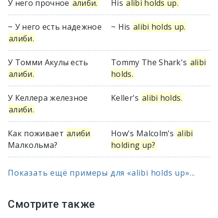
У него прочное
алиби.
His
alibi holds up.
~ У него есть надежное
~ His
alibi holds up.
алиби.
У Томми Акулы есть
Tommy The Shark's
alibi
алиби.
holds.
У Келлера железное
Keller's
alibi holds.
алиби.
Как поживает
алиби
How's Malcolm's
alibi
Малкольма?
holding up?
Показать ещё примеры для «alibi holds up»...
Смотрите также