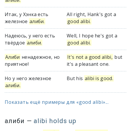
алиби.
Итак, у Хэнка есть
All right, Hank's got a
железное
алиби.
good alibi.
Надеюсь, у него есть
Well, I hope he's got a
твёрдое
алиби.
good alibi.
Алиби
ненадежное, но
It's not a good alibi,
but
приятное!
it's a pleasant one.
Но у него железное
But his
alibi is good.
алиби.
Показать ещё примеры для «good alibi»...
алиби
—
alibi holds up