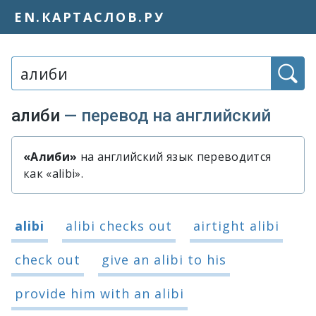
EN.КАРТАСЛОВ.РУ
Слово или фраза:
алиби
— перевод на английский
«Алиби»
на английский язык переводится
Быстрый перевод слова «алиби»
как «alibi».
Варианты перевода слова «алиби»
alibi
alibi checks out
airtight alibi
check out
give an alibi to his
provide him with an alibi