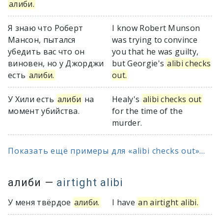
алиби.
Я знаю что Роберт
I know Robert Munson
Мансон, пытался
was trying to convince
убедить вас что он
you that he was guilty,
виновен, но у Джорджи
but Georgie's
alibi checks
есть
алиби.
out.
У Хили есть
алиби
на
Healy's
alibi checks out
момент убийства.
for the time of the
murder.
Показать ещё примеры для «alibi checks out»...
алиби
—
airtight alibi
У меня твёрдое
алиби.
I have
an airtight alibi.