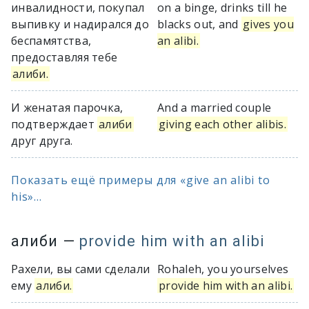
инвалидности, покупал
on a binge, drinks till he
выпивку и надирался до
blacks out, and
gives you
беспамятства,
an alibi.
предоставляя тебе
алиби.
И женатая парочка,
And a married couple
подтверждает
алиби
giving each other alibis.
друг друга.
Показать ещё примеры для «give an alibi to
his»...
алиби
—
provide him with an alibi
Рахели, вы сами сделали
Rohaleh, you yourselves
ему
алиби.
provide him with an alibi.