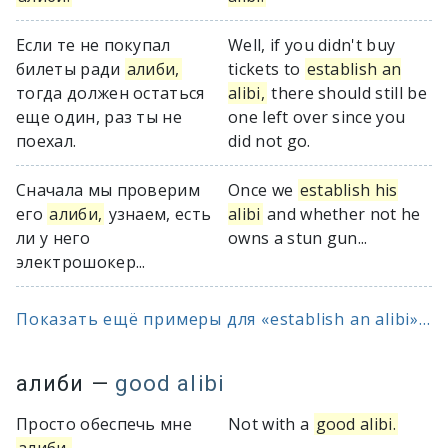
Если те не покупал
Well, if you didn't buy
билеты ради
алиби,
tickets to
establish an
тогда должен остаться
alibi,
there should still be
еще один, раз ты не
one left over since you
поехал.
did not go.
Сначала мы проверим
Once we
establish his
его
алиби,
узнаем, есть
alibi
and whether not he
ли у него
owns a stun gun...
электрошокер...
Показать ещё примеры для «establish an alibi»...
алиби
—
good alibi
Просто обеспечь мне
Not with a
good alibi.