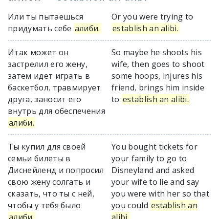
Или ты пытаешься
Or you were trying to
придумать себе
алиби.
establish an alibi.
Итак может он
So maybe he shoots his
застрелил его жену,
wife, then goes to shoot
затем идет играть в
some hoops, injures his
баскетбол, травмирует
friend, brings him inside
друга, заносит его
to
establish an alibi.
внутрь для обеспечения
алиби.
Ты купил для своей
You bought tickets for
семьи билеты в
your family to go to
Диснейленд и попросил
Disneyland and asked
свою жену солгать и
your wife to lie and say
сказать, что ты с ней,
you were with her so that
чтобы у тебя было
you could
establish an
алиби.
alibi.