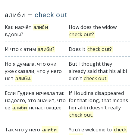
алиби
—
check out
Как насчёт
алиби
How does the widow
вдовы?
check out?
И что с этим
алиби?
Does it
check out?
Но я думала, что они
But I thought they
уже сказали, что у него
already said that his alibi
нет
алиби.
didn't
check out.
Если Гудина исчезла так
If Houdina disappeared
надолго, это значит, что
for that long, that means
ее
алиби
ненастоящее
her alibi doesn't really
check out.
Так что у него
алиби.
You're welcome to
check