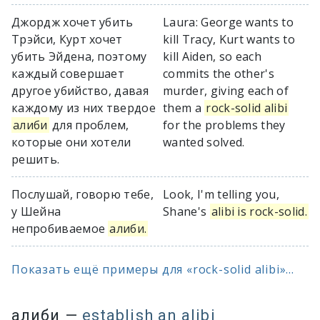
Джордж хочет убить
Laura: George wants to
Трэйси, Курт хочет
kill Tracy, Kurt wants to
убить Эйдена, поэтому
kill Aiden, so each
каждый совершает
commits the other's
другое убийство, давая
murder, giving each of
каждому из них твердое
them a
rock-solid alibi
алиби
для проблем,
for the problems they
которые они хотели
wanted solved.
решить.
Послушай, говорю тебе,
Look, I'm telling you,
у Шейна
Shane's
alibi is rock-solid.
непробиваемое
алиби.
Показать ещё примеры для «rock-solid alibi»...
алиби
—
establish an alibi