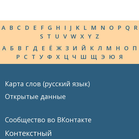
A
B
C
D
E
F
G
H
I
J
K
L
M
N
O
P
Q
R
S
T
U
V
W
X
Y
Z
А
Б
В
Г
Д
Е
Ё
Ж
З
И
Й
К
Л
М
Н
О
П
Р
С
Т
У
Ф
Х
Ц
Ч
Ш
Щ
Э
Ю
Я
Карта слов (русский язык)
Открытые данные
Сообщество во ВКонтакте
Контекстный