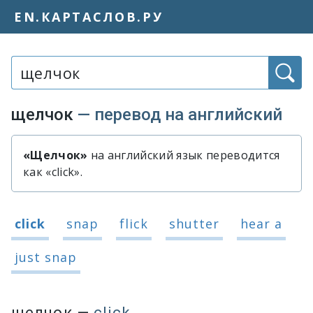
EN.КАРТАСЛОВ.РУ
Слово или фраза:
щелчок
— перевод на английский
«Щелчок»
на английский язык переводится
Быстрый перевод слова «щелчок»
как «click».
Варианты перевода слова «щелчок»
click
snap
flick
shutter
hear a
just snap
щелчок
—
click