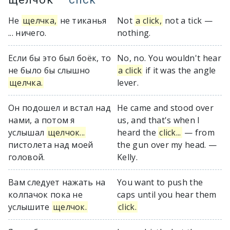
Не
щелчка,
не тиканья
Not
a click,
not a tick —
... ничего.
nothing.
Если бы это был боёк, то
No, no. You wouldn't hear
не было бы слышно
a click
if it was the angle
щелчка.
lever.
Он подошел и встал над
He came and stood over
нами, а потом я
us, and that's when I
услышал
щелчок...
heard the
click...
— from
пистолета над моей
the gun over my head. —
головой.
Kelly.
Вам следует нажать на
You want to push the
колпачок пока не
caps until you hear them
услышите
щелчок.
click.