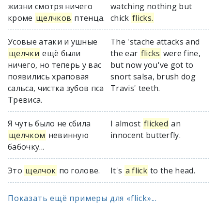
жизни смотря ничего
watching nothing but
кроме
щелчков
птенца.
chick
flicks.
Усовые атаки и ушные
The 'stache attacks and
щелчки
ещё были
the ear
flicks
were fine,
ничего, но теперь у вас
but now you've got to
появились храповая
snort salsa, brush dog
сальса, чистка зубов пса
Travis' teeth.
Тревиса.
Я чуть было не сбила
I almost
flicked
an
щелчком
невинную
innocent butterfly.
бабочку...
Это
щелчок
по голове.
It's
a flick
to the head.
Показать ещё примеры для «flick»...