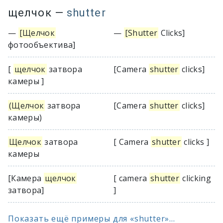
щелчок
—
shutter
—
[Щелчок
—
[Shutter
Clicks]
фотообъектива]
[
щелчок
затвора
[Camera
shutter
clicks]
камеры ]
(Щелчок
затвора
[Camera
shutter
clicks]
камеры)
Щелчок
затвора
[ Camera
shutter
clicks ]
камеры
[Камера
щелчок
[ camera
shutter
clicking
затвора]
]
Показать ещё примеры для «shutter»...