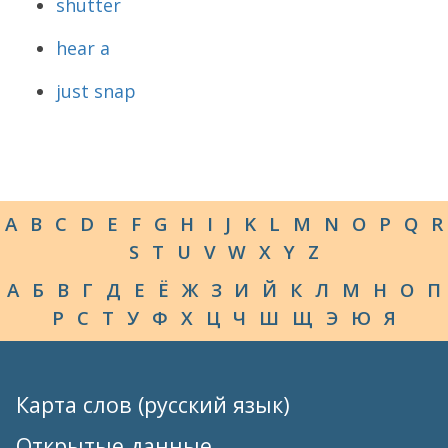
shutter
hear a
just snap
A
B
C
D
E
F
G
H
I
J
K
L
M
N
O
P
Q
R
S
T
U
V
W
X
Y
Z
А
Б
В
Г
Д
Е
Ё
Ж
З
И
Й
К
Л
М
Н
О
П
Р
С
Т
У
Ф
Х
Ц
Ч
Ш
Щ
Э
Ю
Я
Карта слов (русский язык)
Открытые данные