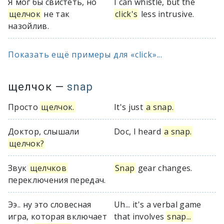
Я мог бы свистеть, но
I can whistle, but the
щелчок
не так
click's
less intrusive.
назойлив.
Показать ещё примеры для «click»...
щелчок
—
snap
Просто
щелчок.
It's just
a snap.
Доктор, слышали
Doc, I heard
a snap.
щелчок?
Звук
щелчков
Snap
gear changes.
переключения передач.
Ээ.. ну это словесная
Uh... it's a verbal game
игра, которая включает
that involves
snap...