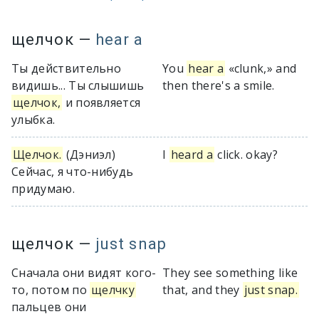
щелчок
—
hear a
Ты действительно
You
hear a
«clunk,» and
видишь... Ты слышишь
then there's a smile.
щелчок,
и появляется
улыбка.
Щелчок.
(Дэниэл)
I
heard a
click. okay?
Сейчас, я что-нибудь
придумаю.
щелчок
—
just snap
Сначала они видят кого-
They see something like
то, потом по
щелчку
that, and they
just snap.
пальцев они