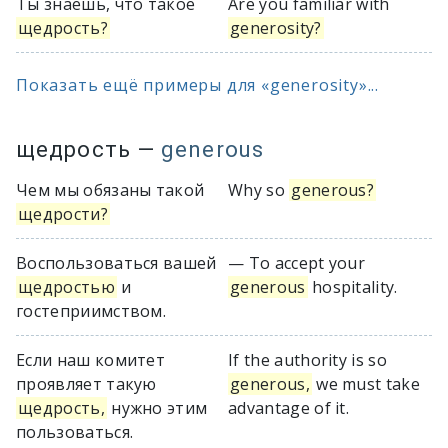
Ты знаешь, что такое
Are you familiar with
щедрость?
generosity?
Показать ещё примеры для «generosity»...
щедрость
—
generous
Чем мы обязаны такой
Why so
generous?
щедрости?
Воспользоваться вашей
— To accept your
щедростью
и
generous
hospitality.
гостеприимством.
Если наш комитет
If the authority is so
проявляет такую
generous,
we must take
щедрость,
нужно этим
advantage of it.
пользоваться.