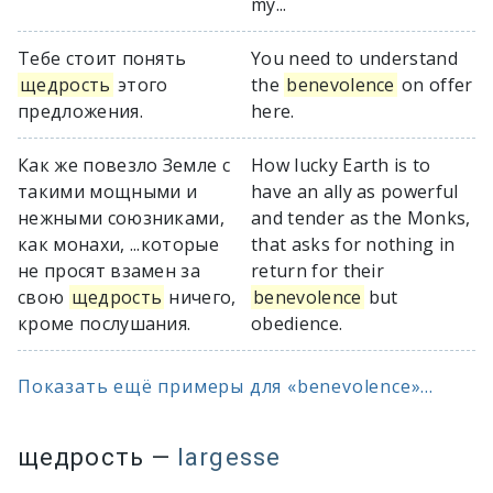
my...
Тебе стоит понять
You need to understand
щедрость
этого
the
benevolence
on offer
предложения.
here.
Как же повезло Земле с
How lucky Earth is to
такими мощными и
have an ally as powerful
нежными союзниками,
and tender as the Monks,
как монахи, ...которые
that asks for nothing in
не просят взамен за
return for their
свою
щедрость
ничего,
benevolence
but
кроме послушания.
obedience.
Показать ещё примеры для «benevolence»...
щедрость
—
largesse