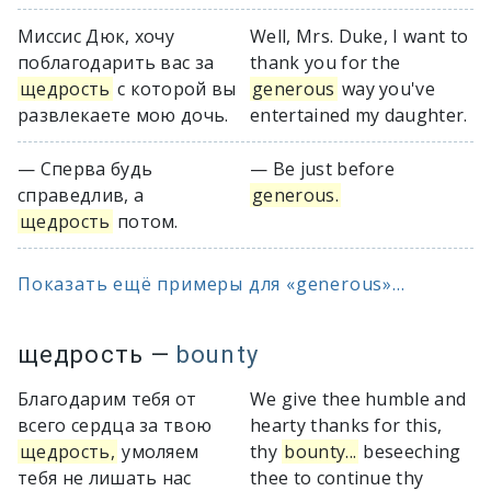
Миссис Дюк, хочу
Well, Mrs. Duke, I want to
поблагодарить вас за
thank you for the
щедрость
с которой вы
generous
way you've
развлекаете мою дочь.
entertained my daughter.
— Сперва будь
— Be just before
справедлив, а
generous.
щедрость
потом.
Показать ещё примеры для «generous»...
щедрость
—
bounty
Благодарим тебя от
We give thee humble and
всего сердца за твою
hearty thanks for this,
щедрость,
умоляем
thy
bounty...
beseeching
тебя не лишать нас
thee to continue thy