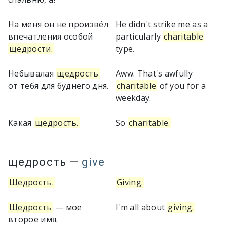
На меня он не произвёл
He didn't strike me as a
впечатления особой
particularly
charitable
щедрости.
type.
Небывалая
щедрость
Aww. That's awfully
от тебя для буднего дня.
charitable
of you for a
weekday.
Какая
щедрость.
So
charitable.
щедрость
—
give
Щедрость.
Giving.
Щедрость
— мое
I'm all about
giving.
второе имя.