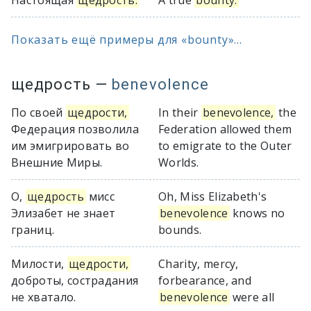
Настоящая
щедрость.
A true
bounty.
Показать ещё примеры для «bounty»...
щедрость
—
benevolence
По своей
щедрости,
In their
benevolence,
the
Федерация позволила
Federation allowed them
им эмигрировать во
to emigrate to the Outer
Внешние Миры.
Worlds.
О,
щедрость
мисс
Oh, Miss Elizabeth's
Элизабет не знает
benevolence
knows no
границ.
bounds.
Милости,
щедрости,
Charity, mercy,
доброты, сострадания
forbearance, and
не хватало.
benevolence
were all