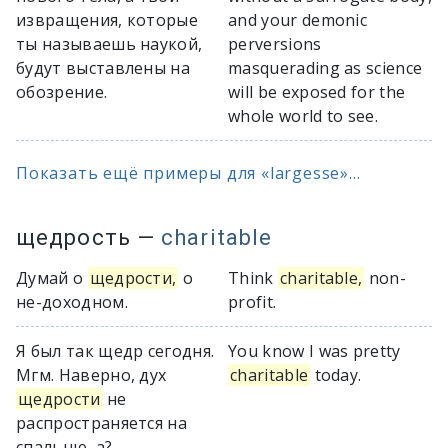
извращения, которые
and your demonic
ты называешь наукой,
perversions
будут выставлены на
masquerading as science
обозрение.
will be exposed for the
whole world to see.
Показать ещё примеры для «largesse»...
щедрость
—
charitable
Думай о
щедрости,
о
Think
charitable,
non-
не-доходном.
profit.
Я был так щедр сегодня.
You know I was pretty
Мгм. Наверно, дух
charitable
today.
щедрости
не
распространяется на
спальню, а?