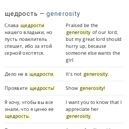
щедрость
—
generosity
Слава
щедрости
Praised be the
нашего владыки, но
generosity
of our lord,
пусть повелитель
but my great lord should
спешит, ибо за этой
hurry up, because
серной охотятся.
someone else wants the
girl.
Дело не в
щедрости.
It's not
generosity.
Проявите
щедрость!
Show
generosity!
Я хочу, чтобы вы все
I want you to know that I
знали, что я ценю её
appreciate her
щедрость.
generosity.