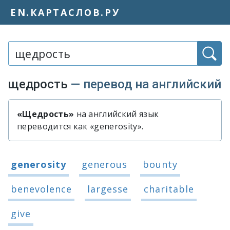
EN.КАРТАСЛОВ.РУ
Слово или фраза:
щедрость
— перевод на английский
«Щедрость»
на английский язык
Быстрый перевод слова «щедрост
переводится как «generosity».
Варианты перевода слова «щедрост
generosity
generous
bounty
benevolence
largesse
charitable
give