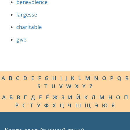
benevolence
largesse
charitable
give
A
B
C
D
E
F
G
H
I
J
K
L
M
N
O
P
Q
R
S
T
U
V
W
X
Y
Z
А
Б
В
Г
Д
Е
Ё
Ж
З
И
Й
К
Л
М
Н
О
П
Р
С
Т
У
Ф
Х
Ц
Ч
Ш
Щ
Э
Ю
Я