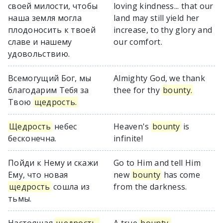
своей милости, чтобы
loving kindness... that our
наша земля могла
land may still yield her
плодоносить к твоей
increase, to thy glory and
славе и нашему
our comfort.
удовольствию.
Всемогущий Бог, мы
Almighty God, we thank
благодарим Тебя за
thee for thy
bounty.
Твою
щедрость.
Щедрость
небес
Heaven's
bounty
is
бесконечна.
infinite!
Пойди к Нему и скажи
Go to Him and tell Him
Ему, что новая
new
bounty
has come
щедрость
сошла из
from the darkness.
тьмы.