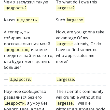
Чем я заслужил такую
To what do I owe this
щедрость?
largesse?
Какая
щедрость.
Such
largesse.
А теперь, ты
Now, are you gonna take
собираешься
advantage Of my
воспользоваться моей
largesse
already, Or do I
щедростью,
или мне
have to find someone
придется найти кого-то,
who appreciates me
кто будет меня ценить
more?
больше?
—
Щедрости.
Largesse.
Научное сообщество
The scientific community
развалится без его
will crumble without his
щедрости,
я умру без
largesse,
I will die
нового тела, а твои
without a surrogate body,