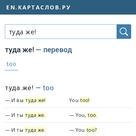
EN.КАРТАСЛОВ.РУ
Слово или фраза:
туда же!
— перевод
Варианты перевода словосочетания 
too
туда же!
—
too
— И вы
туда же!
You
too!
— И ты
туда же.
— You,
too.
— И ты
туда же.
— You
too?