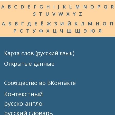
A
B
C
D
E
F
G
H
I
J
K
L
M
N
O
P
Q
R
S
T
U
V
W
X
Y
Z
А
Б
В
Г
Д
Е
Ё
Ж
З
И
Й
К
Л
М
Н
О
П
Р
С
Т
У
Ф
Х
Ц
Ч
Ш
Щ
Э
Ю
Я
Карта слов (русский язык)
Открытые данные
Сообщество во ВКонтакте
Контекстный
русско-англо-
русский словарь