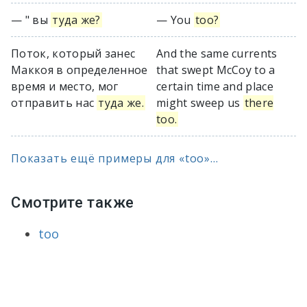
— " вы
туда же?
— You
too?
Поток, который занес
And the same currents
Маккоя в определенное
that swept McCoy to a
время и место, мог
certain time and place
отправить нас
туда же.
might sweep us
there
too.
Показать ещё примеры для «too»...
Смотрите также
too