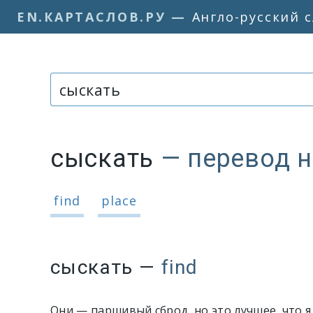
EN.КАРТАСЛОВ.РУ
—
Англо-русский 
Слово или фраза:
сыскать
— перевод н
Варианты перевода слова «сыс
find
place
сыскать
—
find
Они — паршивый сброд, но это лучшее, что я