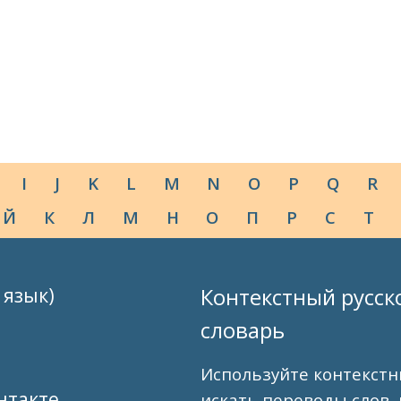
I
J
K
L
M
N
O
P
Q
R
Й
К
Л
М
Н
О
П
Р
С
Т
 язык)
Контекстный русск
словарь
Используйте контекстн
нтакте
искать переводы слов,