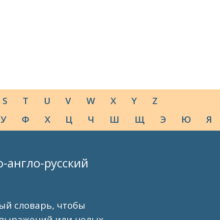
S
T
U
V
W
X
Y
Z
У
Ф
Х
Ц
Ч
Ш
Щ
Э
Ю
Я
о-англо-русский
ый словарь, чтобы
 выражений или целых