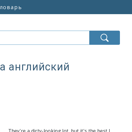
словарь
а английский
кать»
They're a dirty-looking lot, but it's the best I