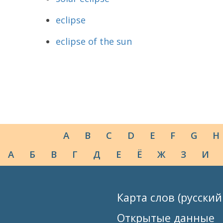
eclipse
eclipse of the sun
A
B
C
D
E
F
G
H
А
Б
В
Г
Д
Е
Ё
Ж
З
И
Карта слов (русский
Открытые данные