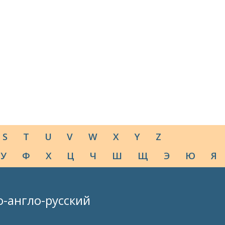
S
T
U
V
W
X
Y
Z
У
Ф
Х
Ц
Ч
Ш
Щ
Э
Ю
Я
о-англо-русский