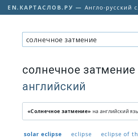
EN.КАРТАСЛОВ.РУ
—
Англо-русский 
Слово или фраза:
солнечное затмени
английский
«Солнечное затмение»
на английский язык
Быстрый перевод словосочет
Варианты перевода словосочет
solar eclipse
eclipse
eclipse of t