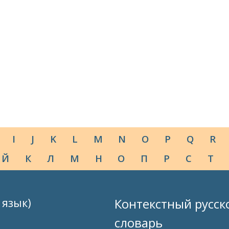
I
J
K
L
M
N
O
P
Q
R
Й
К
Л
М
Н
О
П
Р
С
Т
 язык)
Контекстный русск
словарь