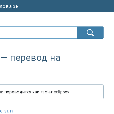
словарь
е
— перевод на
 переводится как «solar eclipse».
ания «солнечное затмение»
ания «солнечное затмение»
he sun