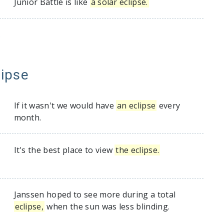
Junior Battle is like
a solar eclipse.
.
lipse
If it wasn't we would have
an eclipse
every
month.
It's the best place to view
the eclipse.
Janssen hoped to see more during a total
eclipse,
when the sun was less blinding.